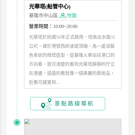
訂
光華塔(船管中心)
房
基隆市中山區
地圖
營業時間：
10:00~20:00
請
光華塔於民國56年正式啟用，塔高出水面32
款
公尺，建於港號西碎波堤頂端，為一處深藍
收
色傘狀的燈塔造型，從基隆火車站往港口的
據
方向看，就可清楚的看到光華塔靜靜的佇立
合
在港邊，遠遠的看就像一個美麗的藝術品，
作
提
近看可感覺到...
案
景點路線導航
飯
店
合
作