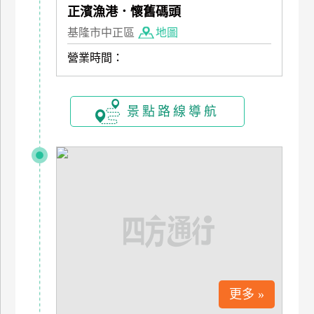
正濱漁港．懷舊碼頭
上
客
基隆市中正區
地圖
服
營業時間：
紅
景點路線導航
利
查
詢
訂
房
Q&A
國
更多 »
旅
卡