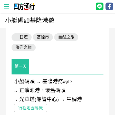
小艇碼頭基隆港遊
四
方
一日遊
基隆市
自然之旅
通
行
海洋之旅
訂
房
第一天
台
灣
小艇碼頭
→
基隆港務局D
訂
→
正濱漁港．懷舊碼頭
房
→
光華塔(船管中心)
→
牛稠港
直接跟飯店訂房
HOT
行程地圖導覽