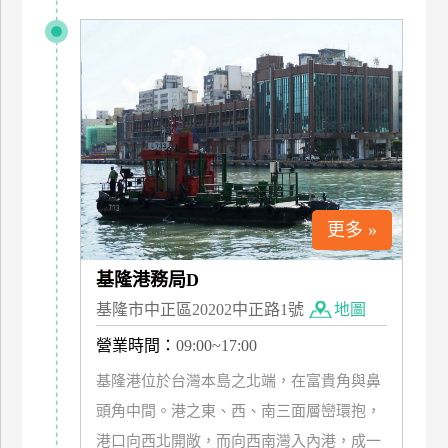
玩
樂
地
圖
顧
客
服
務
更多 »
顧
基隆港務局D
客
滿
基隆市中正區20202中正路1號
地圖
意
營業時間：
09:00~17:00
度
基隆港位於台灣本島之北端，在富貴角與鼻
頭角中間。港之東、西、南三面層巒環抱，
訂
港口向西北開敞，而向西南灣入內港，成一
單