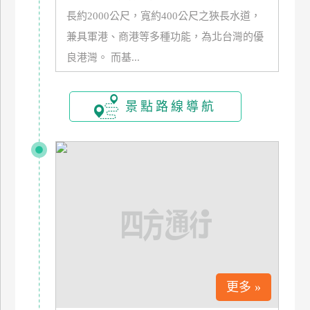
管
長約2000公尺，寬約400公尺之狹長水道，
理
兼具軍港、商港等多種功能，為北台灣的優
良港灣。 而基...
會
員
景點路線導航
帳
戶
客
服
聯
絡
單
更多 »
Line
線