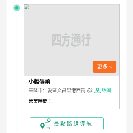
特
色
民
宿
全
球
租
更多 »
車
小艇碼頭
基隆市仁愛區文昌里港西街5號
地圖
網
紅
營業時間：
帶
你
玩
景點路線導航