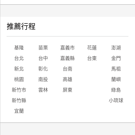
推薦行程
基隆
苗栗
嘉義市
花蓮
澎湖
台北
台中
嘉義縣
台東
金門
新北
彰化
台南
馬祖
桃園
南投
高雄
蘭嶼
新竹市
雲林
屏東
綠島
新竹縣
小琉球
宜蘭