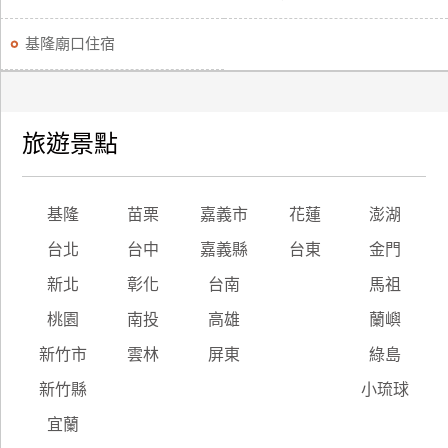
基隆廟口住宿
旅遊景點
基隆
苗栗
嘉義市
花蓮
澎湖
台北
台中
嘉義縣
台東
金門
新北
彰化
台南
馬祖
桃園
南投
高雄
蘭嶼
新竹市
雲林
屏東
綠島
新竹縣
小琉球
宜蘭