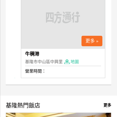
廠
商
合
作
更多 »
旅
伴
牛稠港
計
基隆市中山區中興里
地圖
劃
營業時間：
商
品
宣
傳
基隆熱門飯店
更多