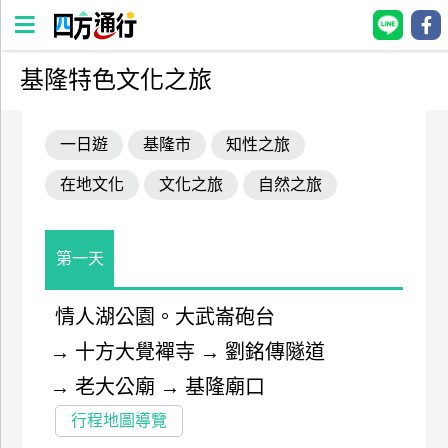
基隆特色文化之旅
四
方
一日遊
基隆市
知性之旅
通
行
在地文化
文化之旅
自然之旅
訂
房
第一天
台
灣
情人湖公園。大武崙砲台
訂
→
十方大覺襌寺
→
劉銘傳隧道
房
→
老大公廟
→
基隆廟口
直接跟飯店訂房
HOT
行程地圖導覽