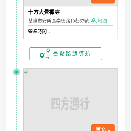
管
十方大覺襌寺
理
基隆市安樂區崇德路10巷67號
地圖
營業時間：
會
員
帳
景點路線導航
戶
客
服
聯
絡
單
Line
更多 »
線