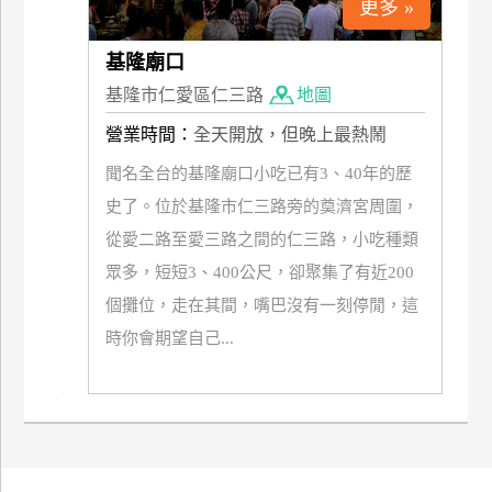
更多 »
廠
基隆廟口
商
基隆市仁愛區仁三路
地圖
合
作
營業時間：
全天開放，但晚上最熱鬧
聞名全台的基隆廟口小吃已有3、40年的歷
旅
史了。位於基隆市仁三路旁的奠濟宮周圍，
伴
從愛二路至愛三路之間的仁三路，小吃種類
計
眾多，短短3、400公尺，卻聚集了有近200
劃
個攤位，走在其間，嘴巴沒有一刻停閒，這
時你會期望自己...
商
品
宣
傳