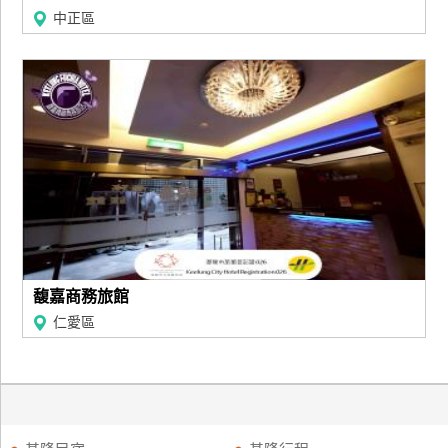
中正區
馥嘉商務旅館
仁愛區