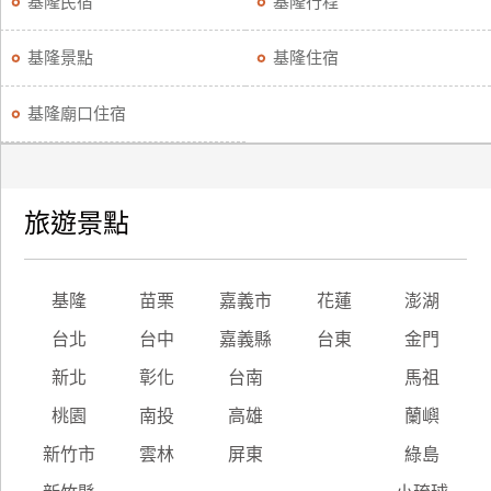
基隆民宿
基隆行程
基隆景點
基隆住宿
基隆廟口住宿
旅遊景點
基隆
苗栗
嘉義市
花蓮
澎湖
台北
台中
嘉義縣
台東
金門
新北
彰化
台南
馬祖
桃園
南投
高雄
蘭嶼
新竹市
雲林
屏東
綠島