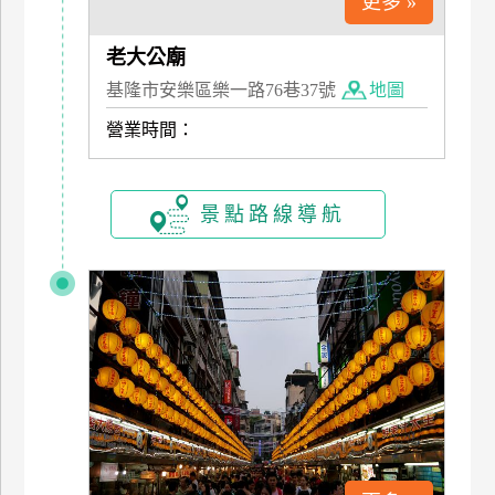
更多 »
訂
房
老大公廟
基隆市安樂區樂一路76巷37號
地圖
請
營業時間：
款
收
據
景點路線導航
合
作
提
案
飯
店
合
作