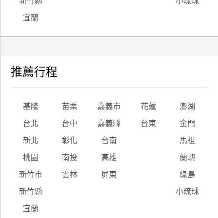
新竹縣
小琉球
宜蘭
推薦行程
基隆
苗栗
嘉義市
花蓮
澎湖
台北
台中
嘉義縣
台東
金門
新北
彰化
台南
馬祖
桃園
南投
高雄
蘭嶼
新竹市
雲林
屏東
綠島
新竹縣
小琉球
宜蘭