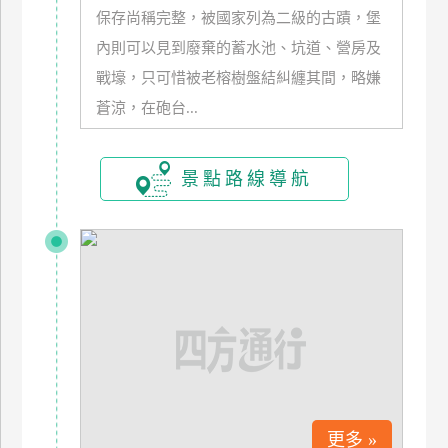
保存尚稱完整，被國家列為二級的古蹟，堡
玩
樂
內則可以見到廢棄的蓄水池、坑道、營房及
地
戰壕，只可惜被老榕樹盤結糾纏其間，略嫌
圖
蒼涼，在砲台...
顧
客
服
景點路線導航
務
顧
客
滿
意
度
訂
更多 »
單