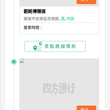
上
客
劉銘傳隧道
服
基隆市安樂區崇德路
地圖
營業時間：
紅
利
查
景點路線導航
詢
訂
房
Q&A
國
旅
卡