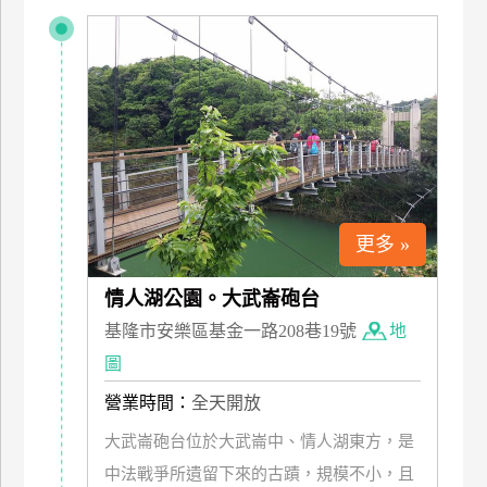
特
色
民
宿
全
球
租
更多 »
車
情人湖公園。大武崙砲台
基隆市安樂區基金一路208巷19號
地
網
紅
圖
帶
營業時間：
全天開放
你
玩
大武崙砲台位於大武崙中、情人湖東方，是
中法戰爭所遺留下來的古蹟，規模不小，且