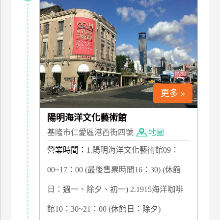
特
色
民
宿
全
更多 »
球
租
車
陽明海洋文化藝術館
基隆市仁愛區港西街四號
地圖
營業時間：
1.陽明海洋文化藝術館09：
網
紅
00~17：00 (最後售票時間16：30) (休館
帶
你
日：週一、除夕、初一) 2.1915海洋咖啡
玩
館10：30~21：00 (休館日：除夕)