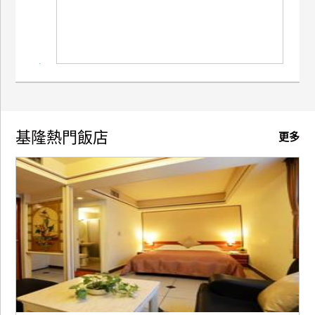
廠
商
合
作
旅
基隆熱門飯店
更多
伴
計
劃
商
品
宣
傳