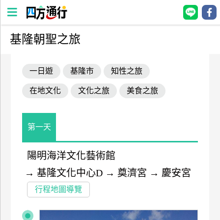
基隆朝聖之旅
四
方
一日遊
基隆市
知性之旅
通
行
在地文化
文化之旅
美食之旅
訂
房
第一天
台
灣
陽明海洋文化藝術館
訂
→
基隆文化中心D
→
奠濟宮
→
慶安宮
房
行程地圖導覽
直接跟飯店訂房
HOT