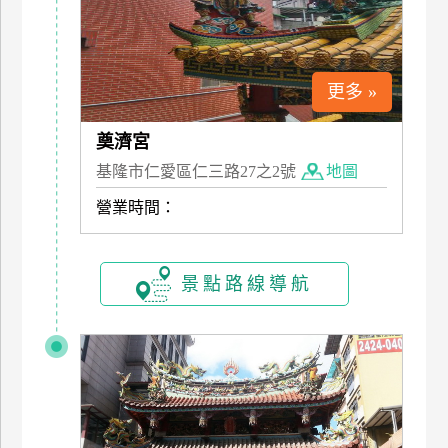
上
客
服
更多 »
紅
奠濟宮
利
基隆市仁愛區仁三路27之2號
地圖
查
營業時間：
詢
訂
景點路線導航
房
Q&A
國
旅
卡