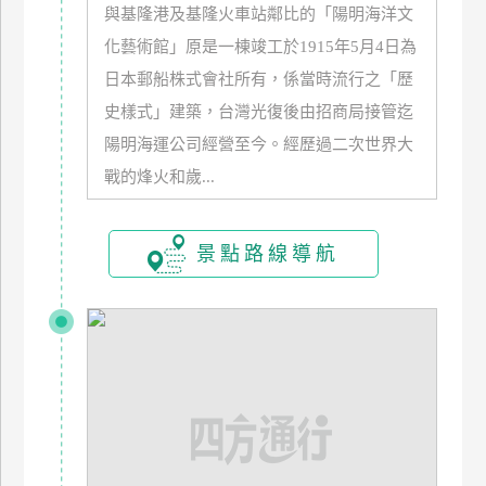
與基隆港及基隆火車站鄰比的「陽明海洋文
玩
化藝術館」原是一棟竣工於1915年5月4日為
樂
地
日本郵船株式會社所有，係當時流行之「歷
圖
史樣式」建築，台灣光復後由招商局接管迄
陽明海運公司經營至今。經歷過二次世界大
顧
客
戰的烽火和歲...
服
務
景點路線導航
顧
客
滿
意
度
訂
單