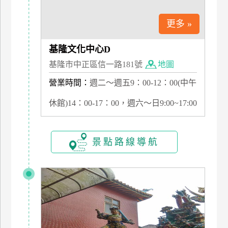
管
更多 »
理
基隆文化中心D
會
基隆市中正區信一路181號
地圖
員
營業時間：
週二～週五9：00-12：00(中午
帳
戶
休館)14：00-17：00，週六～日9:00~17:00
客
景點路線導航
服
聯
絡
單
Line
線