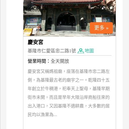
訂
房
更多 »
請
款
慶安宮
收
基隆市仁愛區忠二路1號
地圖
據
營業時間：
全天開放
合
作
慶安宮又稱媽祖廟，座落在基隆市忠二路左
提
側，為基隆最古老的廟宇之一。乾隆四十五
案
年創立於牛稠港，祀奉天上聖母，基隆早期
街市未開，而且是早年大陸沿岸商船往來的
飯
出入港口，又因基隆不適耕農，大多數的居
店
合
民均以漁業為...
作