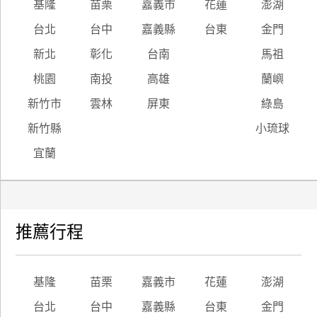
基隆
苗栗
嘉義市
花蓮
澎湖
台北
台中
嘉義縣
台東
金門
新北
彰化
台南
馬祖
桃園
南投
高雄
蘭嶼
新竹市
雲林
屏東
綠島
新竹縣
小琉球
宜蘭
推薦行程
基隆
苗栗
嘉義市
花蓮
澎湖
台北
台中
嘉義縣
台東
金門