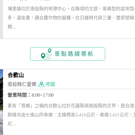
埔里鎮位於南投縣的地理中心，在縣境的北部，是典型的盆地型
多，溫氣重，適合農作物的栽種，在日據時代與三重、豐原號稱
樸...
景點路線導航
合歡山
南投縣仁愛鄉
地圖
營業時間：
8:00~17:00
素有「雪鄉」之稱的合歡山位於花蓮縣與南投縣的交界，是台灣
群峰共由七座山所串連：主峰標高3,416公尺、東峰3,421公尺、北峰
尺...