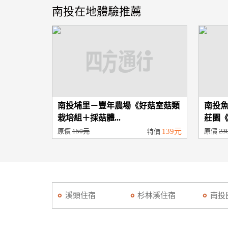
南投在地體驗推薦
南投埔里－豐年農場《好菇室菇類
南投魚
栽培組＋採菇體...
莊園《紅
原價
150元
139元
原價
23
特價
溪頭住宿
杉林溪住宿
南投