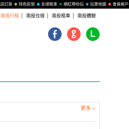
飯店訂房
特色民宿
全球租車
網紅帶你玩
玩樂地圖
會員帳戶
南投行程
南投住宿
南投租車
南投體驗
更多 »