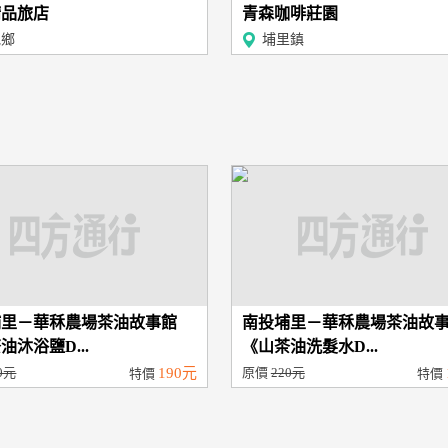
精品旅店
青森咖啡莊園
池鄉
埔里鎮
埔里－華秝農場茶油故事館
南投埔里－華秝農場茶油故
油沐浴鹽D...
《山茶油洗髮水D...
0元
190元
原價
220元
特價
特價