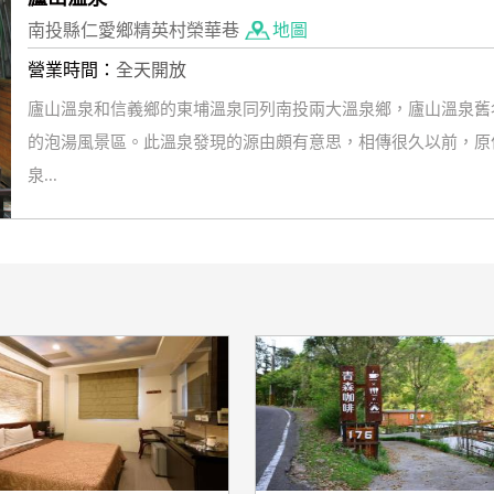
南投縣仁愛鄉精英村榮華巷
地圖
營業時間：
全天開放
廬山溫泉和信義鄉的東埔溫泉同列南投兩大溫泉鄉，廬山溫泉舊
的泡湯風景區。此溫泉發現的源由頗有意思，相傳很久以前，原
泉...