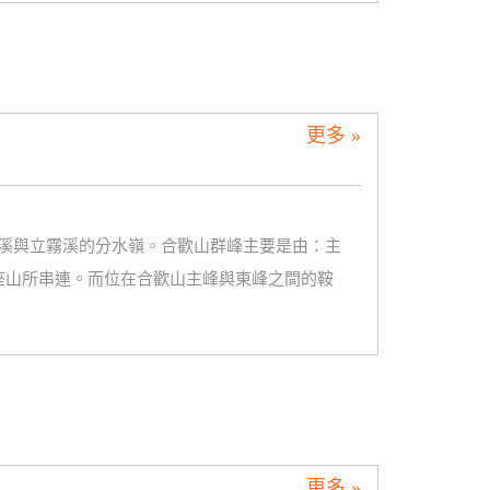
更多 »
溪與立霧溪的分水嶺。合歡山群峰主要是由：主
座山所串連。而位在合歡山主峰與東峰之間的鞍
更多 »