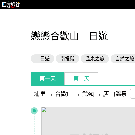
戀戀合歡山二日遊
二日遊
南投縣
溫泉之旅
自然之旅
第一天
第二天
埔里
→
合歡山
→
武嶺
→
廬山溫泉