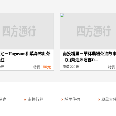
池－Hugosum和菓森林紅茶
南投埔里－華秝農場茶油故
...
《山茶油沐浴露D...
0元
180元
原價
220元
特價
特價
民宿
南投行程
埔里住宿
奧萬大