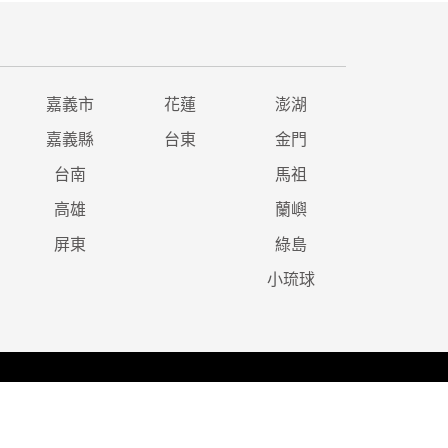
嘉義市
花蓮
澎湖
嘉義縣
台東
金門
台南
馬祖
高雄
蘭嶼
屏東
綠島
小琉球