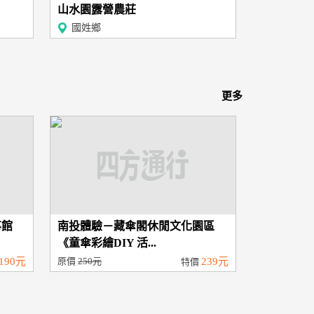
山水園露營農莊
國姓鄉
更多
事館
南投體驗－藏傘閣休閒文化園區
《童傘彩繪DIY 活...
190元
原價
250元
239元
特價