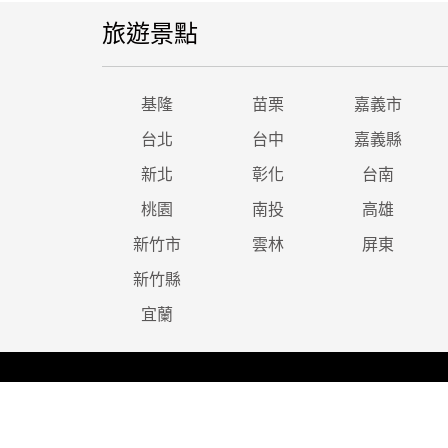
旅遊景點
基隆
苗栗
嘉義市
台北
台中
嘉義縣
新北
彰化
台南
桃園
南投
高雄
新竹市
雲林
屏東
新竹縣
宜蘭