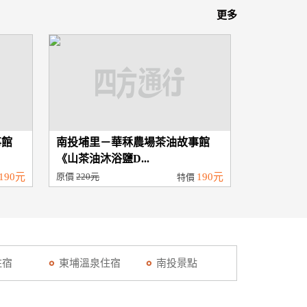
更多
事館
南投埔里－華秝農場茶油故事館
《山茶油沐浴鹽D...
190元
原價
220元
190元
特價
住宿
東埔溫泉住宿
南投景點