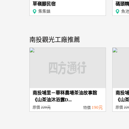
草嶺腳民宿
碼頭
集集鎮
魚
南投觀光工廠推薦
南投埔里－華秝農場茶油故事館
南投
《山茶油沐浴露D...
《山茶
原價
220元
190元
原價
22
特價