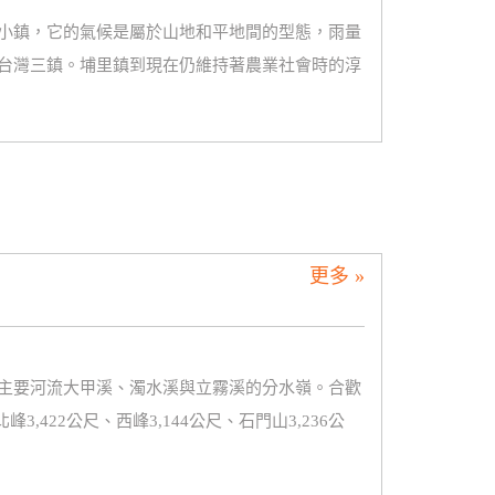
小鎮，它的氣候是屬於山地和平地間的型態，雨量
台灣三鎮。埔里鎮到現在仍維持著農業社會時的淳
更多 »
主要河流大甲溪、濁水溪與立霧溪的分水嶺。合歡
3,422公尺、西峰3,144公尺、石門山3,236公