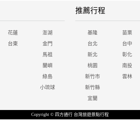
推薦行程
花蓮
澎湖
基隆
苗栗
台東
金門
台北
台中
馬祖
新北
彰化
蘭嶼
桃園
南投
綠島
新竹市
雲林
小琉球
新竹縣
宜蘭
Copyright © 四方通行 台灣旅遊景點行程