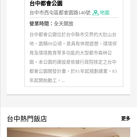
台中都會公園
廠
台中市西屯區都會園路140號
地圖
商
營業時間：
全天開放
合
作
台中都會公園位於台中縣市交界的大肚山台
地，面積88公頃，是具有休閒遊憩、環境保
育及環境教育等多功能的大型都市森林公
旅
園。本公園的建設是依據行政院核定之台中
伴
計
都會公園開發計畫，於81年起規劃建置，83
劃
年起開始動工，...
商
品
宣
台中熱門飯店
更多
傳