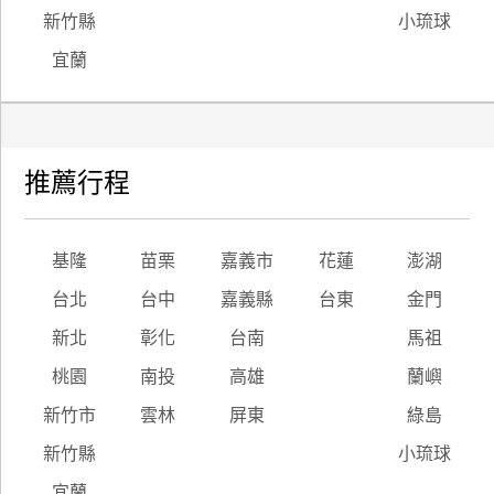
新竹縣
小琉球
宜蘭
推薦行程
基隆
苗栗
嘉義市
花蓮
澎湖
台北
台中
嘉義縣
台東
金門
新北
彰化
台南
馬祖
桃園
南投
高雄
蘭嶼
新竹市
雲林
屏東
綠島
新竹縣
小琉球
宜蘭