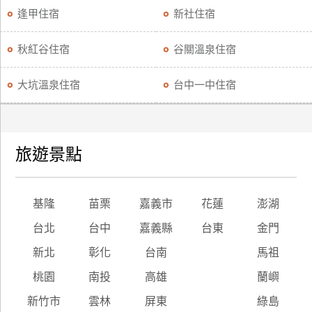
逢甲住宿
新社住宿
秋紅谷住宿
谷關溫泉住宿
大坑溫泉住宿
台中一中住宿
旅遊景點
基隆
苗栗
嘉義市
花蓮
澎湖
台北
台中
嘉義縣
台東
金門
新北
彰化
台南
馬祖
桃園
南投
高雄
蘭嶼
新竹市
雲林
屏東
綠島