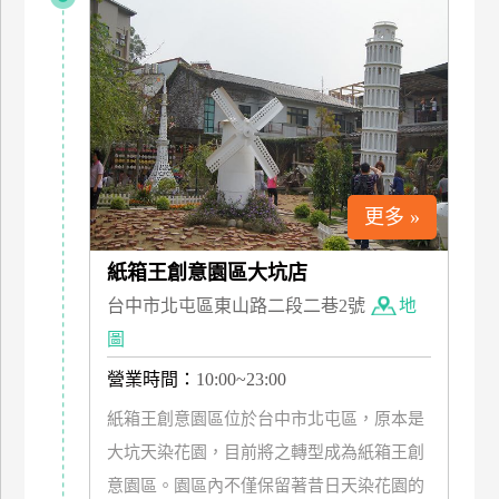
上
客
服
紅
利
查
更多 »
詢
紙箱王創意園區大坑店
台中市北屯區東山路二段二巷2號
地
訂
房
圖
Q&A
營業時間：
10:00~23:00
紙箱王創意園區位於台中市北屯區，原本是
國
大坑天染花園，目前將之轉型成為紙箱王創
旅
意園區。園區內不僅保留著昔日天染花園的
卡