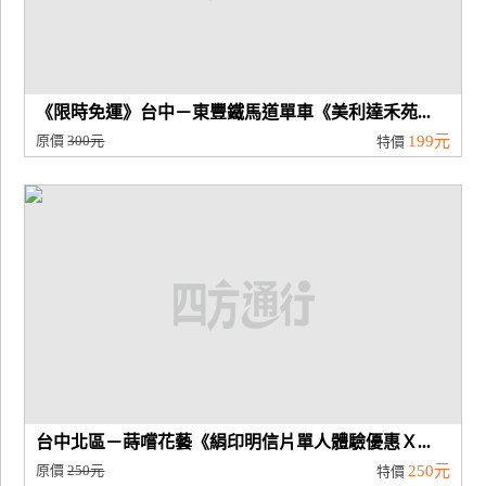
《限時免運》台中－東豐鐵馬道單車《美利達禾苑...
原價
300元
199元
特價
台中北區－蒔嚐花藝《絹印明信片單人體驗優惠Ｘ...
原價
250元
250元
特價