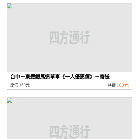
台中－東豐鐵馬道單車《一人優惠價》－寄送
原價
160元
100元
特價