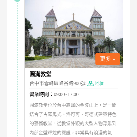
特
色
民
宿
全
球
更多 »
租
車
圓滿教堂
台中市霧峰區峰谷路900號
地圖
網
營業時間：
09:00~17:00
紅
圓滿教堂位於台中霧峰的金陵山上，是一間
帶
結合了古羅馬式、洛可可、哥德式建築特色
你
玩
的藝術教堂。從教堂外觀的大型人物浮雕到
內部金壁輝煌的擺設，非常具有浪漫的氣