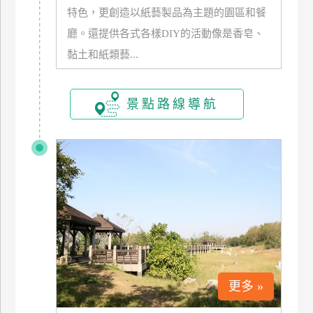
特色，更創造以紙藝製品為主題的園區和餐
訂
房
廳。還提供各式各樣DIY的活動像是香皂、
黏土和紙類藝...
請
款
景點路線導航
收
據
合
作
提
案
飯
店
合
更多 »
作