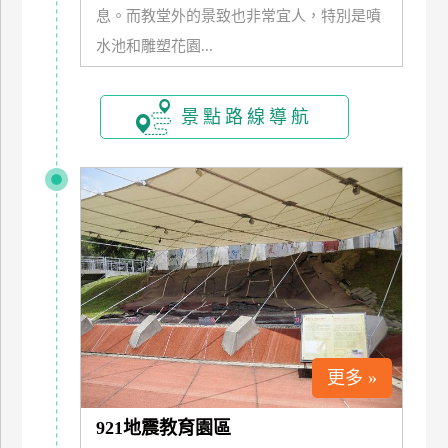
息。而教堂外的景致也非常宜人，特別是噴
玩
水池和雕塑花園...
樂
地
圖
景點路線導航
顧
客
服
務
顧
客
滿
意
度
更多 »
訂
921地震教育園區
單