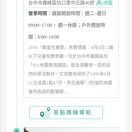
台中市霧峰區坑口里中正路46號
地圖
管
營業時間：
展館開放時間：週二~週日
理
09:00~17:00， 週一休館；戶外開放時
會
間：6:00~10:00
員
2016『歡度兒童節』免費情報：4月4日12歲
帳
戶
以下兒童免費參觀。位於台中市霧峰區的
「921地震教育園區」是全球難得一見的自
然科學活教材，它完整地保存了1999年9月
客
服
21日凌晨1點47分，芮氏規模7.3的強烈地震
聯
後所造成的斷層錯...
絡
單
景點路線導航
Line
線