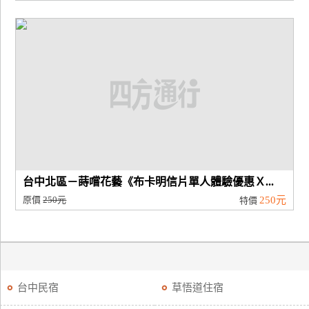
台中北區－蒔嚐花藝《布卡明信片單人體驗優惠Ｘ...
原價
250元
250元
特價
台中民宿
草悟道住宿