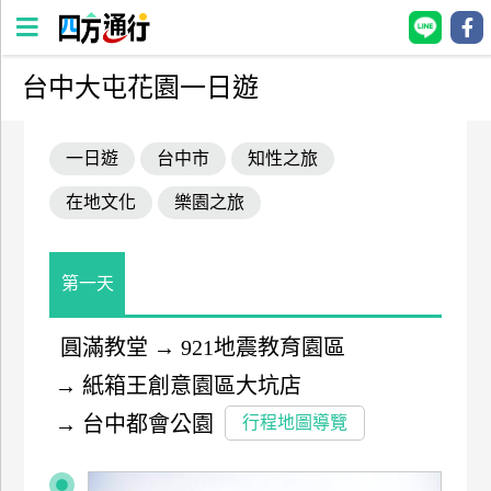
台中大屯花園一日遊
四
方
一日遊
台中市
知性之旅
通
行
在地文化
樂園之旅
訂
房
第一天
台
灣
圓滿教堂
→
921地震教育園區
訂
→
紙箱王創意園區大坑店
房
→
台中都會公園
行程地圖導覽
直接跟飯店訂房
HOT