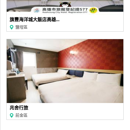
廠
商
旗豐海洋城大飯店高雄...
合
鹽埕區
作
旅
伴
計
劃
商
品
宣
兆舍行旅
傳
前金區