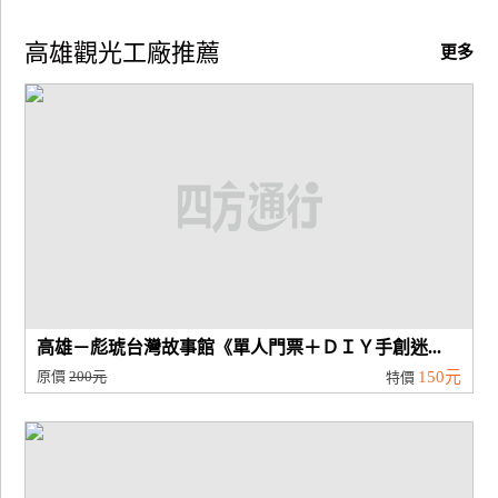
高雄觀光工廠推薦
更多
高雄－彪琥台灣故事館《單人門票＋ＤＩＹ手創迷...
原價
200元
150元
特價