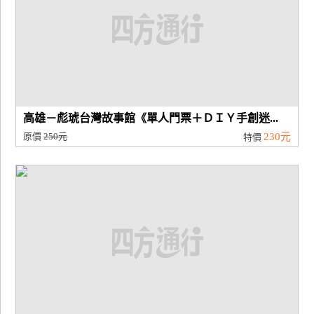
高雄－彪琥台灣故事館《單人門票＋ＤＩＹ手創迷...
原價
250元
230元
特價