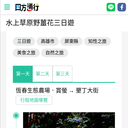
水上草原野薑花三日遊
四
方
三日遊
高雄市
屏東縣
知性之旅
通
行
美食之旅
自然之旅
訂
房
第一天
第二天
第三天
台
灣
恆春生態農場．賞螢
→
墾丁大街
訂
行程地圖導覽
房
直接跟飯店訂房
HOT