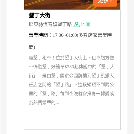
更多 »
管
理
墾丁大街
屏東縣恆春鎮墾丁路
地圖
會
營業時間：
17:00~01:00(多數店家營業時
員
間)
帳
戶
瘋墾丁租車！位於墾丁大街上，租車超方便
～暢遊墾丁好簡單$280起傳說中的「墾丁大
街」，是由墾丁國家公園牌樓到墾丁凱撒大
客
服
飯店之間的「墾丁路」。這段短短不到兩公
聯
里的「墾丁路」每到夜晚就會搖身一轉變成
絡
為熱鬧繁華的...
單
Line
線