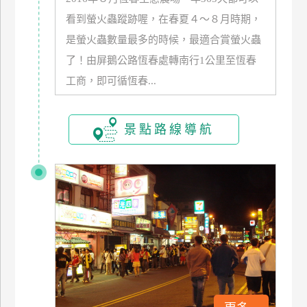
玩
看到螢火蟲蹤跡喔，在春夏４～８月時期，
樂
是螢火蟲數量最多的時候，最適合賞螢火蟲
地
了！由屏鵝公路恆春處轉南行1公里至恆春
圖
工商，即可循恆春...
顧
客
服
景點路線導航
務
顧
客
滿
意
度
訂
單