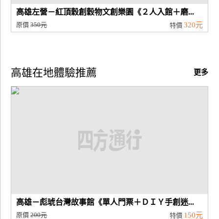
高雄左營－紅頂穀創穀物文創樂園《２人入館＋磨...
原價
350元
320元
特價
高雄在地體驗推薦
更多
高雄－彪琥台灣故事館《單人門票＋ＤＩＹ手創迷...
原價
200元
150元
特價