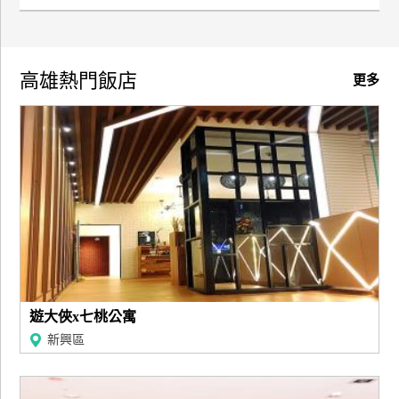
上
客
服
高雄熱門飯店
更多
紅
利
查
詢
訂
房
Q&A
遊大俠x七桃公寓
新興區
國
旅
卡