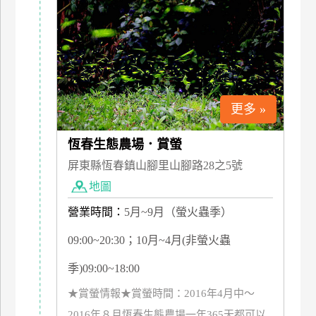
特
色
民
宿
更多 »
全
球
恆春生態農場．賞螢
租
屏東縣恆春鎮山腳里山腳路28之5號
車
地圖
營業時間：
5月~9月（螢火蟲季）
網
紅
09:00~20:30；10月~4月(非螢火蟲
帶
你
季)09:00~18:00
玩
★賞螢情報★賞螢時間：2016年4月中～
2016年８月恆春生態農場一年365天都可以