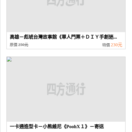
高雄－彪琥台灣故事館《單人門票＋ＤＩＹ手創迷...
原價
250元
230元
特價
一卡通造型卡－小熊維尼《PoohX１》－寄送