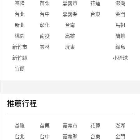
基隆
苗栗
嘉義市
花蓮
澎湖
台北
台中
嘉義縣
台東
金門
新北
彰化
台南
馬祖
桃園
南投
高雄
蘭嶼
新竹市
雲林
屏東
綠島
新竹縣
小琉球
宜蘭
推薦行程
基隆
苗栗
嘉義市
花蓮
澎湖
台北
台中
嘉義縣
台東
金門