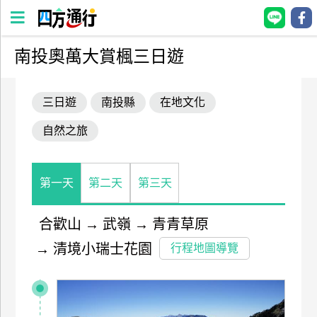
南投奧萬大賞楓三日遊
四
方
三日遊
南投縣
在地文化
通
行
自然之旅
訂
房
第一天
第二天
第三天
台
灣
合歡山
→
武嶺
→
青青草原
訂
→
清境小瑞士花園
行程地圖導覽
房
直接跟飯店訂房
HOT