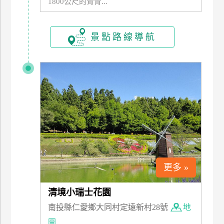
1800公尺的青青...
訂
房
景點路線導航
請
款
收
據
合
作
提
案
更多 »
飯
店
清境小瑞士花園
合
南投縣仁愛鄉大同村定遠新村28號
地
作
圖