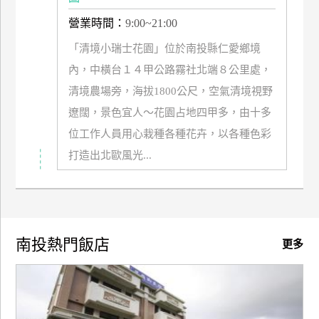
營業時間：
9:00~21:00
廠
商
「清境小瑞士花園」位於南投縣仁愛鄉境
合
內，中橫台１４甲公路霧社北端８公里處，
作
清境農場旁，海拔1800公尺，空氣清境視野
遼闊，景色宜人～花園占地四甲多，由十多
旅
位工作人員用心栽種各種花卉，以各種色彩
伴
打造出北歐風光...
計
劃
商
南投熱門飯店
更多
品
宣
傳