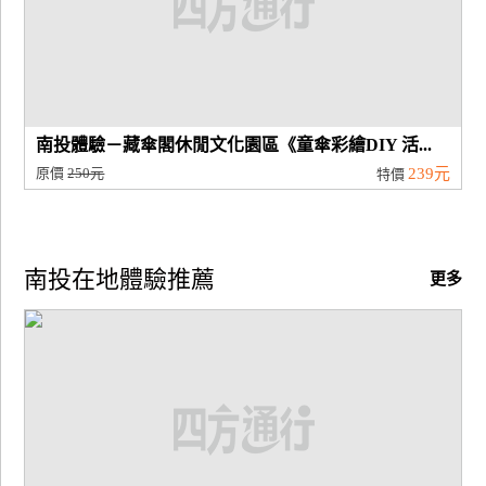
南投體驗－藏傘閣休閒文化園區《童傘彩繪DIY 活...
原價
250元
239元
特價
南投在地體驗推薦
更多