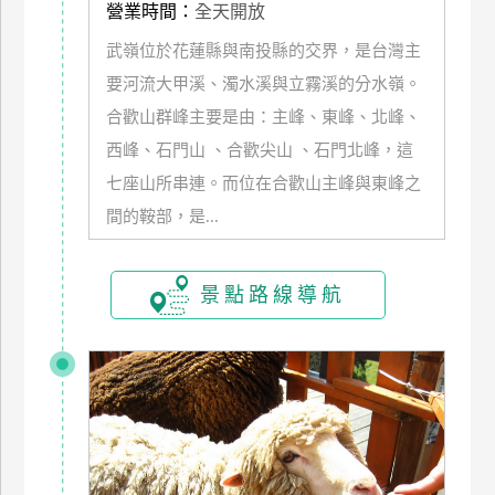
營業時間：
全天開放
管
理
武嶺位於花蓮縣與南投縣的交界，是台灣主
要河流大甲溪、濁水溪與立霧溪的分水嶺。
合歡山群峰主要是由：主峰、東峰、北峰、
會
西峰、石門山 、合歡尖山 、石門北峰，這
員
帳
七座山所串連。而位在合歡山主峰與東峰之
戶
間的鞍部，是...
客
景點路線導航
服
聯
絡
單
Line
線