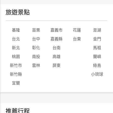
旅遊景點
基隆
苗栗
嘉義市
花蓮
澎湖
台北
台中
嘉義縣
台東
金門
新北
彰化
台南
馬祖
桃園
南投
高雄
蘭嶼
新竹市
雲林
屏東
綠島
新竹縣
小琉球
宜蘭
推薦行程