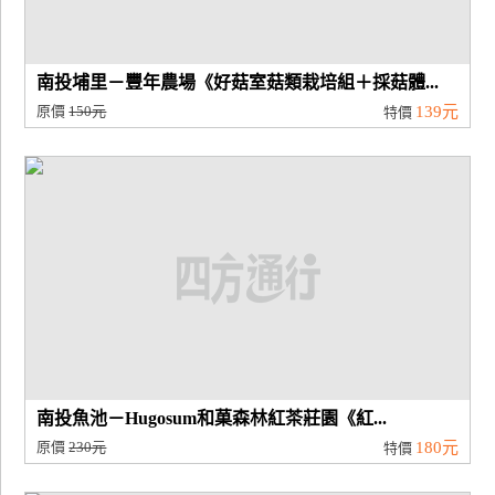
南投埔里－豐年農場《好菇室菇類栽培組＋採菇體...
原價
150元
139元
特價
南投魚池－Hugosum和菓森林紅茶莊園《紅...
原價
230元
180元
特價