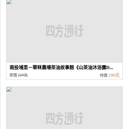
南投埔里－華秝農場茶油故事館《山茶油沐浴露D...
原價
220元
190元
特價