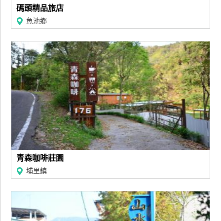
碼頭精品旅店
魚池鄉
青森咖啡莊園
埔里鎮