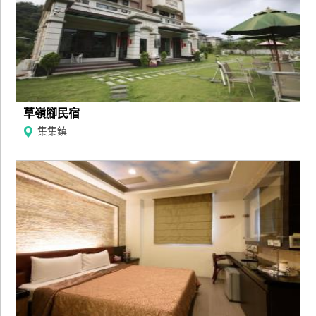
草嶺腳民宿
集集鎮