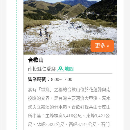
特
色
民
宿
更多 »
全
球
合歡山
租
車
南投縣仁愛鄉
地圖
營業時間：
8:00~17:00
網
素有「雪鄉」之稱的合歡山位於花蓮縣與南
紅
投縣的交界，是台灣主要河流大甲溪、濁水
帶
溪與立霧溪的分水嶺。合歡群峰共由七座山
你
所串連：主峰標高3,416公尺、東峰3,421公
玩
尺、北峰3,422公尺、西峰3,144公尺、石門