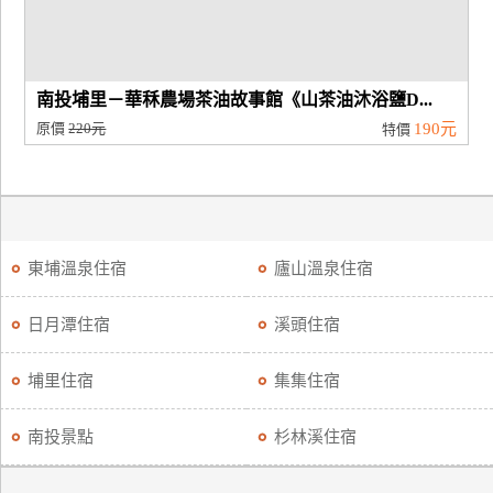
南投埔里－華秝農場茶油故事館《山茶油沐浴鹽D...
原價
220元
190元
特價
東埔溫泉住宿
廬山溫泉住宿
日月潭住宿
溪頭住宿
埔里住宿
集集住宿
南投景點
杉林溪住宿