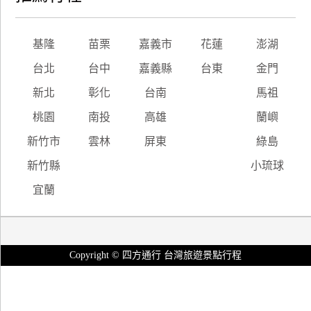
基隆
苗栗
嘉義市
花蓮
澎湖
台北
台中
嘉義縣
台東
金門
新北
彰化
台南
馬祖
桃園
南投
高雄
蘭嶼
新竹市
雲林
屏東
綠島
新竹縣
小琉球
宜蘭
Copyright © 四方通行 台灣旅遊景點行程