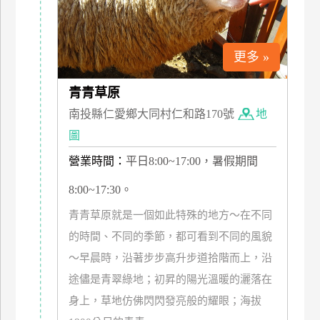
上
客
服
更多 »
青青草原
紅
南投縣仁愛鄉大同村仁和路170號
地
利
查
圖
詢
營業時間：
平日8:00~17:00，暑假期間
8:00~17:30。
訂
青青草原就是一個如此特殊的地方～在不同
房
Q&A
的時間、不同的季節，都可看到不同的風貌
～早晨時，沿著步步高升步道拾階而上，沿
途儘是青翠綠地；初昇的陽光溫暖的灑落在
國
旅
身上，草地仿佛閃閃發亮般的耀眼；海拔
卡