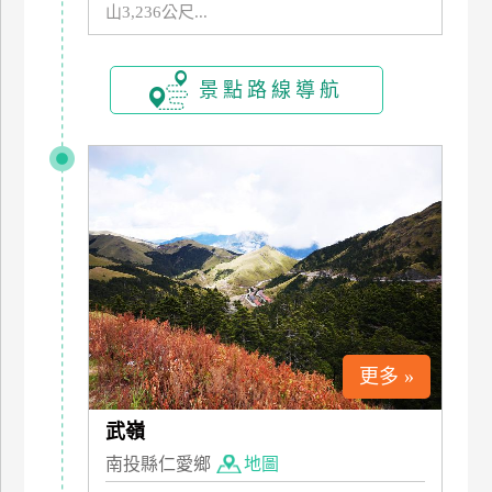
山3,236公尺...
玩
樂
地
景點路線導航
圖
顧
客
服
務
顧
客
滿
意
更多 »
度
武嶺
訂
南投縣仁愛鄉
地圖
單