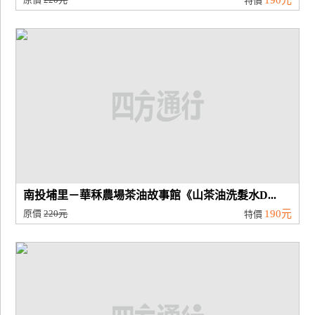
190元
特價
南投埔里－華秝農場茶油故事館《山茶油洗髮水D...
原價
220元
190元
特價