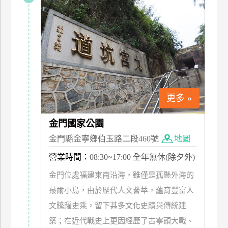
特
色
民
宿
全
球
更多 »
租
車
金門國家公園
金門縣金寧鄉伯玉路二段460號
地圖
網
營業時間：
08:30~17:00 全年無休(除夕外)
紅
金門位處福建東南沿海，雖僅是孤懸外海的
帶
蕞爾小島，由於歷代人文薈萃，蘊育豐富人
你
玩
文騰躍史乘，留下甚多文化史蹟與傳統建
築；在近代戰史上更因經歷了古寧頭大戰、