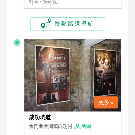
對岸上漁村的...
訂
房
景點路線導航
請
款
收
據
合
作
提
案
更多 »
飯
店
成功坑道
合
作
金門縣金湖鎮成功村
地圖