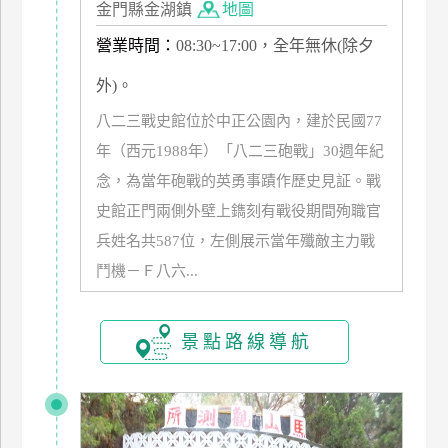
金門縣金湖鎮
地圖
管
營業時間：
08:30~17:00，全年無休(除夕
理
外)。
會
八二三戰史館位於中正公園內，建於民國77
員
年（西元1988年）「八二三砲戰」30週年紀
帳
念，為當年砲戰的英勇事蹟作歷史見証。戰
戶
史館正門兩側外壁上鐫刻有戰役期間殉職官
兵姓名共587位，左側展示當年殲敵主力戰
客
鬥機－Ｆ八六...
服
聯
絡
景點路線導航
單
Line
線