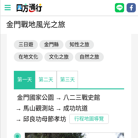
金門戰地風光之旅
四
方
三日遊
金門縣
知性之旅
通
行
在地文化
文化之旅
自然之旅
訂
房
第一天
第二天
第三天
台
灣
金門國家公園
→
八二三戰史館
訂
→
馬山觀測站
→
成功坑道
房
→
邱良功母節孝坊
行程地圖導覽
直接跟飯店訂房
HOT