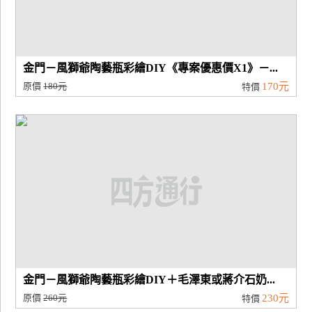
金門－風獅爺陶藝瓶彩繪DIY《專案優惠價X1》－...
原價
180元
170元
特價
金門－風獅爺陶藝瓶彩繪DIY＋毛澤東或蔣介石奶...
原價
260元
230元
特價