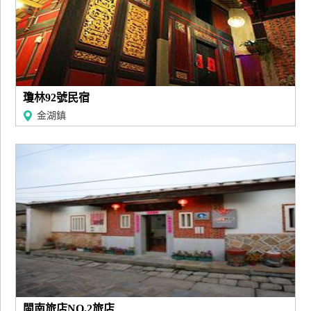
瓊林92號民宿
金湖鎮
閩南旅店NO.2旅店