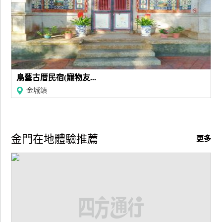
鳥藝古厝民宿(寵物友...
金城鎮
金門在地體驗推薦
更多