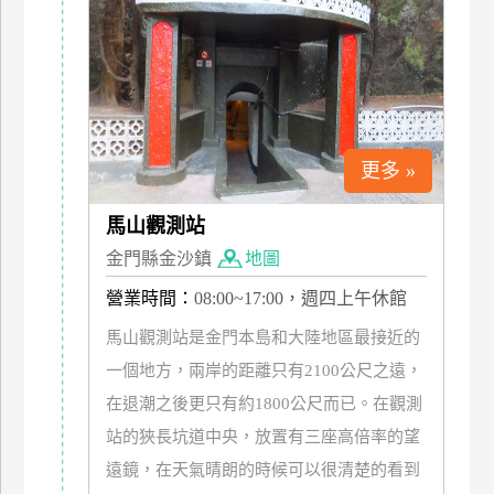
上
客
服
紅
更多 »
利
查
馬山觀測站
詢
金門縣金沙鎮
地圖
營業時間：
08:00~17:00，週四上午休館
訂
房
馬山觀測站是金門本島和大陸地區最接近的
Q&A
一個地方，兩岸的距離只有2100公尺之遠，
在退潮之後更只有約1800公尺而已。在觀測
國
站的狹長坑道中央，放置有三座高倍率的望
旅
遠鏡，在天氣晴朗的時候可以很清楚的看到
卡