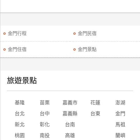
金門行程
金門民宿
金門住宿
金門景點
旅遊景點
基隆
苗栗
嘉義市
花蓮
澎湖
台北
台中
嘉義縣
台東
金門
新北
彰化
台南
馬祖
桃園
南投
高雄
蘭嶼