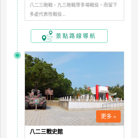
八二三砲戰、九三砲戰等多場戰役，而留下
玩
多處代表性戰役...
樂
地
圖
景點路線導航
顧
客
服
務
顧
客
滿
意
度
更多 »
訂
八二三戰史館
單