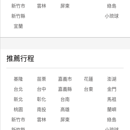
新竹市
雲林
屏東
綠島
新竹縣
小琉球
宜蘭
推薦行程
基隆
苗栗
嘉義市
花蓮
澎湖
台北
台中
嘉義縣
台東
金門
新北
彰化
台南
馬祖
桃園
南投
高雄
蘭嶼
新竹市
雲林
屏東
綠島
新竹縣
小琉球