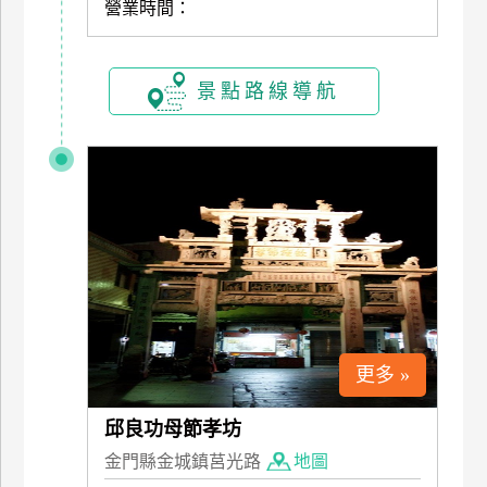
營業時間：
廠
商
景點路線導航
合
作
旅
伴
計
劃
商
更多 »
品
宣
邱良功母節孝坊
傳
金門縣金城鎮莒光路
地圖