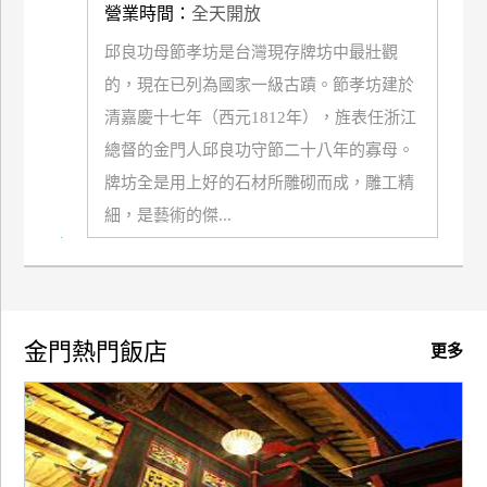
營業時間：
全天開放
邱良功母節孝坊是台灣現存牌坊中最壯觀
的，現在已列為國家一級古蹟。節孝坊建於
清嘉慶十七年（西元1812年），旌表任浙江
總督的金門人邱良功守節二十八年的寡母。
牌坊全是用上好的石材所雕砌而成，雕工精
細，是藝術的傑...
金門熱門飯店
更多