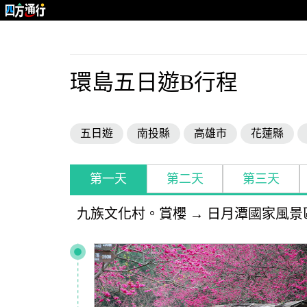
環島五日遊B行程
五日遊
南投縣
高雄市
花蓮縣
第一天
第二天
第三天
九族文化村。賞櫻
→
日月潭國家風景