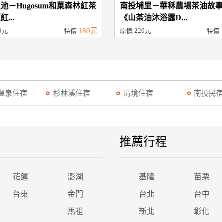
池－Hugosum和菓森林紅茶
南投埔里－華秝農場茶油故
...
《山茶油沐浴露D...
0元
180元
原價
220元
特價
特價
溫泉住宿
杉林溪住宿
清境住宿
南投民
推薦行程
花蓮
澎湖
基隆
苗栗
台東
金門
台北
台中
馬祖
新北
彰化