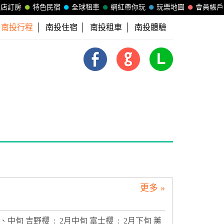
飯店訂房
特色民宿
全球租車
網紅帶你玩
玩樂地圖
會員帳戶
南投行程
南投住宿
南投租車
南投體驗
更多 »
: 2月上、中旬 吉野櫻 : 2月中旬 富士櫻 : 2月下旬 薰