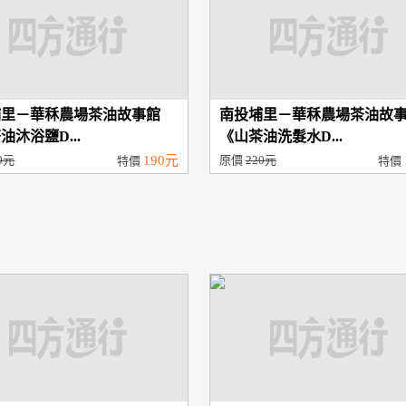
埔里－華秝農場茶油故事館
南投埔里－華秝農場茶油故
油沐浴鹽D...
《山茶油洗髮水D...
0元
190元
原價
220元
特價
特價