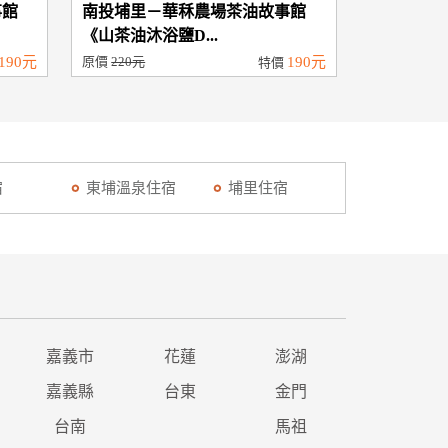
事館
南投埔里－華秝農場茶油故事館
《山茶油沐浴鹽D...
190元
原價
220元
190元
特價
宿
東埔溫泉住宿
埔里住宿
嘉義市
花蓮
澎湖
嘉義縣
台東
金門
台南
馬祖