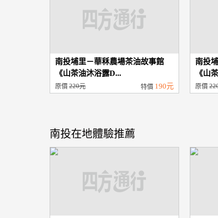
南投埔里－華秝農場茶油故事館
南投
《山茶油沐浴露D...
《山茶
原價
220元
190元
原價
22
特價
南投在地體驗推薦