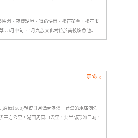
囉～太鼓快閃、夜櫻點燈、舞蹈快閃、櫻花茶會、櫻花市
衣草 : 3月中旬、4月九族文化村位於南投縣魚池...
更多 »
(原價$600)暢遊日月潭超浪漫！台灣的水庫湖泊
多平方公里，湖面周圍33公里，北半部形如日輪，