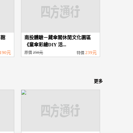
事館
南投體驗－藏傘閣休閒文化園區
《童傘彩繪DIY 活...
190元
原價
250元
239元
特價
更多