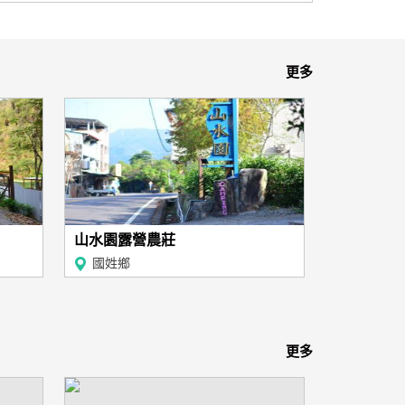
更多
山水園露營農莊
國姓鄉
更多