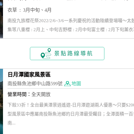
衣草 : 3月中旬、4月
南投九族櫻花祭2022/2/6~3/6一系列慶祝的活動陸續登場
集等八重櫻 : 2月上、中旬吉野櫻 : 2月中旬富士櫻 : 2月下旬薰
景點路線導航
日月潭國家風景區
南投縣魚池鄉中山路599號
地圖
營業時間：
全天開放
下殺33折！全台最美潭景逍遙遊-日月潭遊湖兩人優惠～只要$200
型風景區中應屬南投縣魚池鄉的日月潭最受矚目；全潭面積一百
南...