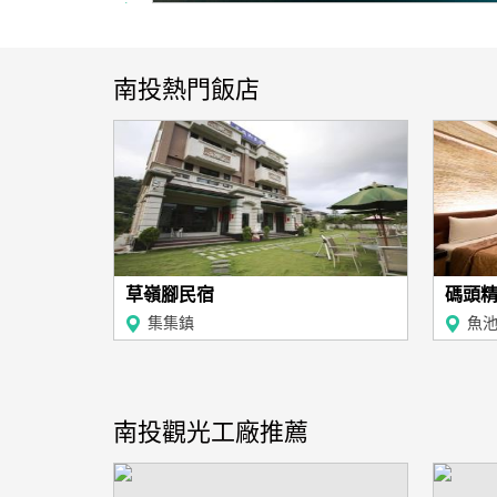
南投熱門飯店
草嶺腳民宿
碼頭
集集鎮
魚
南投觀光工廠推薦