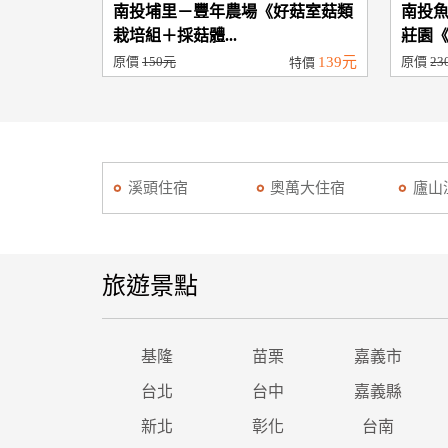
南投埔里－豐年農場《好菇室菇類
南投魚
栽培組＋採菇體...
莊園《紅
原價
150元
139元
原價
23
特價
溪頭住宿
奧萬大住宿
廬山
旅遊景點
基隆
苗栗
嘉義市
台北
台中
嘉義縣
新北
彰化
台南