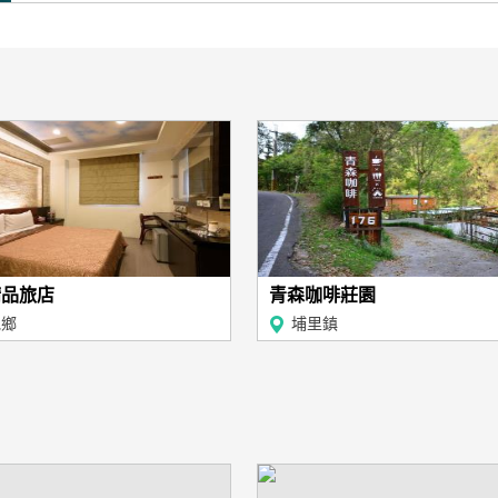
精品旅店
青森咖啡莊園
池鄉
埔里鎮