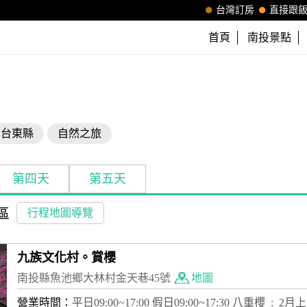
台灣訂房
直接跟
首頁
南投景點
台東縣
自然之旅
第四天
第五天
區
行程地圖導覽
九族文化村。賞櫻
南投縣魚池鄉大林村金天巷45號
地圖
營業時間：
平日09:00~17:00 假日09:00~17:30 八重櫻 