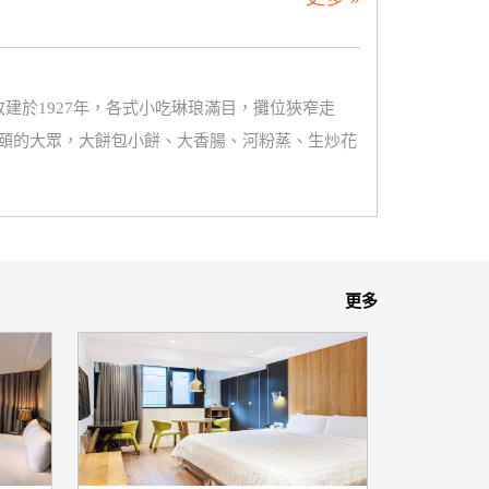
建於1927年，各式小吃琳琅滿目，攤位狹窄走
頤的大眾，大餅包小餅、大香腸、河粉蒸、生炒花
更多