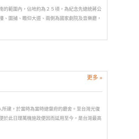
南的範圍內，佔地約為２５頃，為紀念先總統蔣公
樓、圍捕、瞻仰大道、兩側為國家劇院及音樂廳，
更多 »
本人所建，於當時為當時總督府的廳舍。至台灣光復
便於此日理萬機施政便因而延用至今，是台灣最高