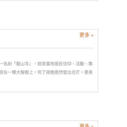
更多 »
一名剎「龍山寺」，就是當地居民信仰、活動、集
掛在一棵大榕樹上，到了夜晚竟然發出光芒。更奇
更多 »