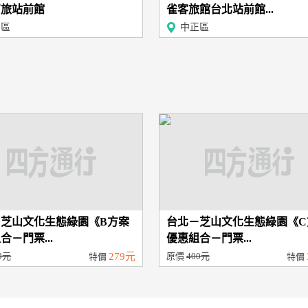
商旅站前館
雀客旅館台北站前館...
同區
中正區
－芝山文化生態綠園《B方案
台北－芝山文化生態綠園《C
合－門票...
優惠組合－門票...
9元
279元
原價
400元
特價
特價