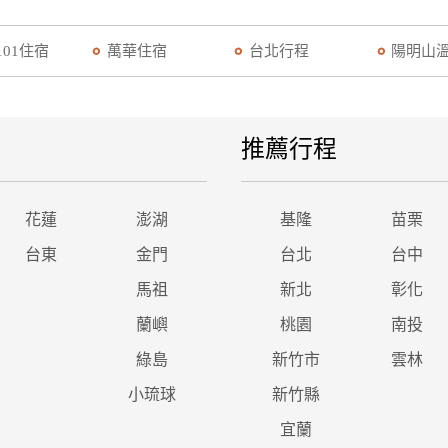
101住宿
萬華住宿
台北行程
陽明山
推薦行程
花蓮
澎湖
基隆
苗栗
台東
金門
台北
台中
馬祖
新北
彰化
蘭嶼
桃園
南投
綠島
新竹市
雲林
小琉球
新竹縣
宜蘭