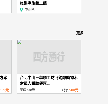
旅樂序旅館二館
中正區
更多
方案
台北中山－蓉緹工坊《錫雕動物木
盒單人體驗優惠...
329元
原價
650元
500元
特價