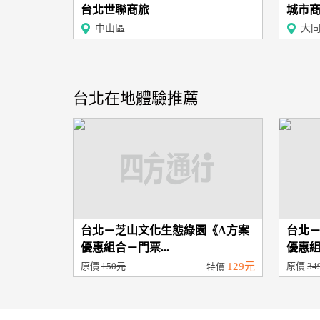
台北世聯商旅
城市
中山區
大
台北在地體驗推薦
台北－芝山文化生態綠園《A方案
台北
優惠組合－門票...
優惠組
原價
150元
129元
原價
34
特價