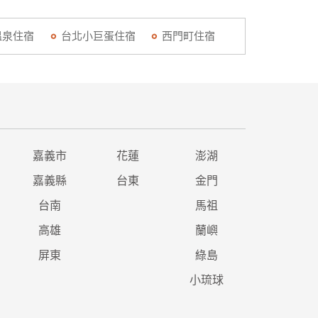
溫泉住宿
台北小巨蛋住宿
西門町住宿
嘉義市
花蓮
澎湖
嘉義縣
台東
金門
台南
馬祖
高雄
蘭嶼
屏東
綠島
小琉球