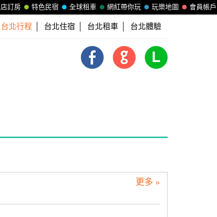
飯店訂房
特色民宿
全球租車
網紅帶你玩
玩樂地圖
會員帳戶
台北行程
台北住宿
台北租車
台北體驗
更多 »