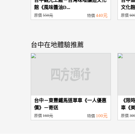
台中觀光工廠－台灣味噌釀造文化
台中
館《風味醬油D...
文化館
原價
550元
440元
原價
60
特價
台中在地體驗推薦
台中－東豐鐵馬道單車《一人優惠
《限
價》－寄送
車《美
原價
160元
100元
原價
30
特價