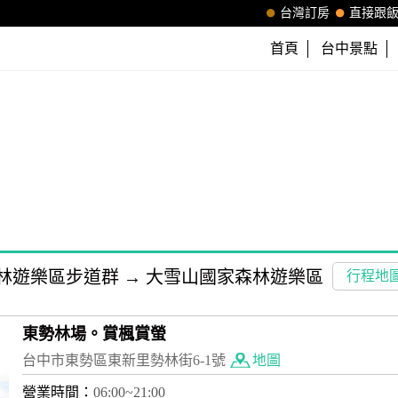
台灣訂房
直接跟
首頁
台中景點
林遊樂區步道群
→
大雪山國家森林遊樂區
行程地
東勢林場。賞楓賞螢
台中市東勢區東新里勢林街6-1號
地圖
營業時間：
06:00~21:00