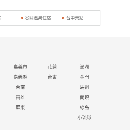
宿
谷關溫泉住宿
台中景點
嘉義市
花蓮
澎湖
嘉義縣
台東
金門
台南
馬祖
高雄
蘭嶼
屏東
綠島
小琉球