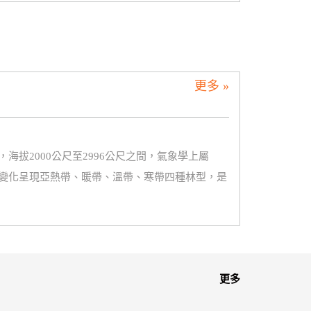
更多 »
拔2000公尺至2996公尺之間，氣象學上屬
變化呈現亞熱帶、暖帶、溫帶、寒帶四種林型，是
更多