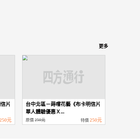
更多
明信片
台中北區－蒔嚐花藝《布卡明信片
單人體驗優惠Ｘ...
250元
原價
250元
250元
特價