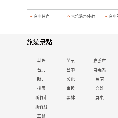
台中住宿
大坑溫泉住宿
台中
旅遊景點
基隆
苗栗
嘉義市
台北
台中
嘉義縣
新北
彰化
台南
桃園
南投
高雄
新竹市
雲林
屏東
新竹縣
宜蘭