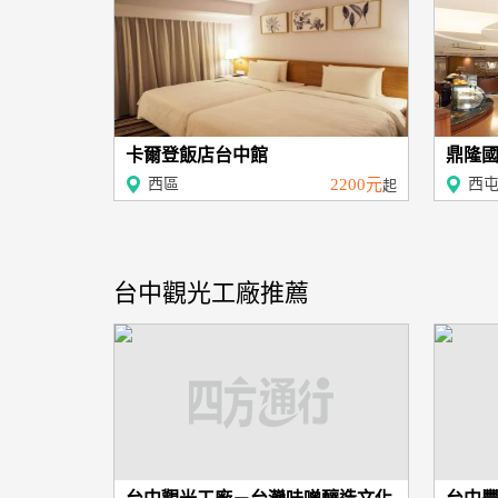
卡爾登飯店台中館
鼎隆國際
西區
2200元
西
起
台中觀光工廠推薦