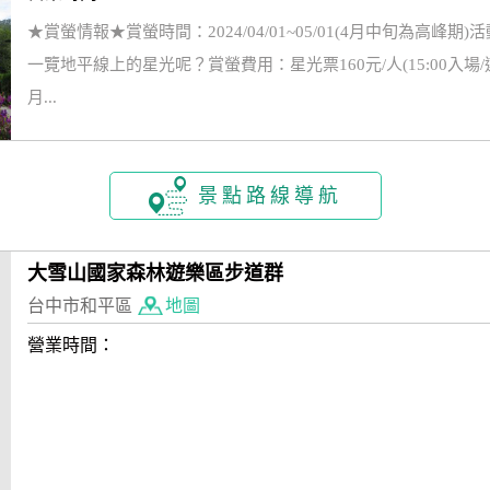
★賞螢情報★賞螢時間：2024/04/01~05/01(4月中旬為
一覽地平線上的星光呢？賞螢費用：星光票160元/人(15:00入
月...
景點路線導航
大雪山國家森林遊樂區步道群
台中市和平區
地圖
營業時間：