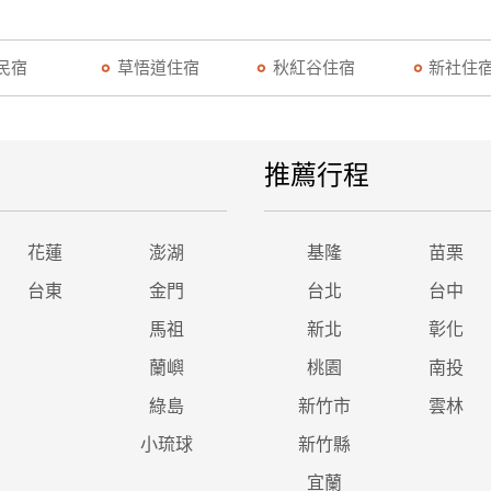
民宿
草悟道住宿
秋紅谷住宿
新社住
推薦行程
花蓮
澎湖
基隆
苗栗
台東
金門
台北
台中
馬祖
新北
彰化
蘭嶼
桃園
南投
綠島
新竹市
雲林
小琉球
新竹縣
宜蘭