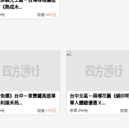
豐原觀光工廠－台灣味噌釀造
《熟成木...
0元
480元
特價
時免運》台中－東豐鐵馬道單
台中北區－蒔嚐花藝《絹印
利達禾苑...
單人體驗優惠Ｘ...
0元
199元
原價
250元
特價
特價