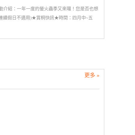
高峰期)活動介紹：一年一度的螢火蟲季又來囉！您是否也想
場/連續假日不適用)★賞桐快訊★時間：四月中~五
更多 »