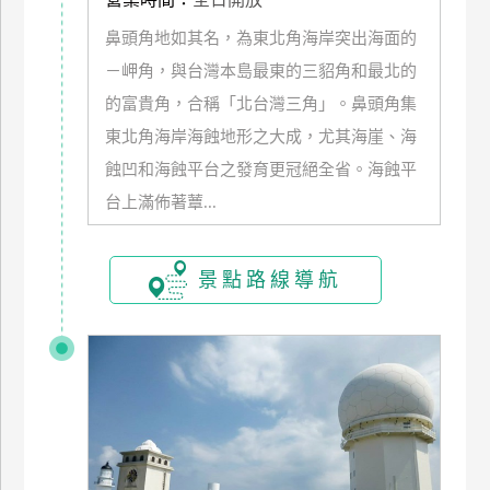
鼻頭角地如其名，為東北角海岸突出海面的
廠
商
－岬角，與台灣本島最東的三貂角和最北的
合
的富貴角，合稱「北台灣三角」。鼻頭角集
作
東北角海岸海蝕地形之大成，尤其海崖、海
蝕凹和海蝕平台之發育更冠絕全省。海蝕平
旅
台上滿佈著蕈...
伴
計
劃
景點路線導航
商
品
宣
傳