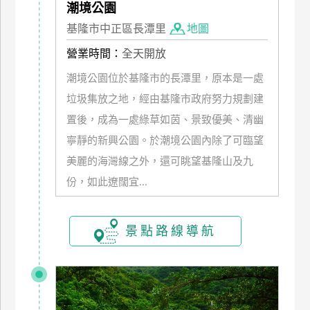
潮境公園
管
基隆市中正區長潭里
地圖
理
營業時間：
全天開放
潮境公園位於基隆市的長潭里，原本是一處
會
員
垃圾集放之地，經由基隆市政府努力規劃建
帳
置後，成為一處綠草如茵、景致優美、清幽
戶
寧靜的新興公園。於潮境公園內除了可臨望
美麗的海灣線之外，還可眺望基隆山及九
客
份，如此遼闊宜...
服
聯
絡
景點路線導航
單
Line
線