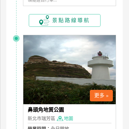
嶺隧道自行車...
訂
房
景點路線導航
請
款
收
據
合
作
提
案
更多 »
飯
店
鼻頭角地質公園
合
新北市瑞芳區
地圖
作
營業時間：
全日開放