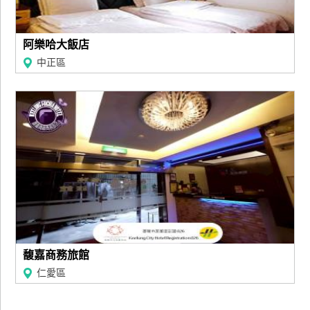
阿樂哈大飯店
中正區
馥嘉商務旅館
仁愛區