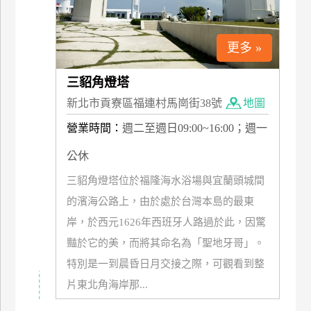
更多 »
三貂角燈塔
新北市貢寮區福連村馬崗街38號
地圖
營業時間：
週二至週日09:00~16:00；週一
公休
三貂角燈塔位於福隆海水浴場與宜蘭頭城間
的濱海公路上，由於處於台灣本島的最東
岸，於西元1626年西班牙人路過於此，因驚
豔於它的美，而將其命名為「聖地牙哥」。
特別是一到晨昏日月交接之際，可觀看到整
片東北角海岸那...