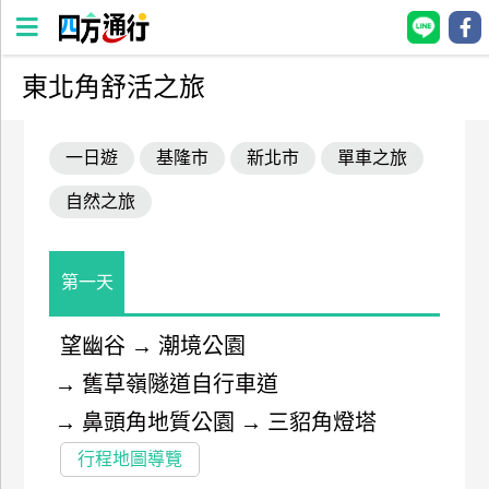
東北角舒活之旅
四
方
一日遊
基隆市
新北市
單車之旅
通
行
自然之旅
訂
房
第一天
台
灣
望幽谷
→
潮境公園
訂
→
舊草嶺隧道自行車道
房
→
鼻頭角地質公園
→
三貂角燈塔
直接跟飯店訂房
HOT
行程地圖導覽