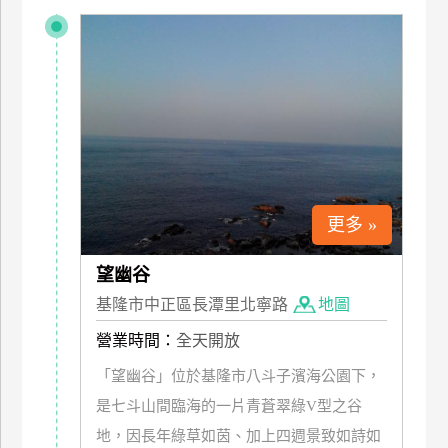
特
色
民
宿
全
球
租
更多 »
車
望幽谷
基隆市中正區長潭里北寧路
地圖
網
紅
營業時間：
全天開放
帶
「望幽谷」位於基隆市八斗子濱海公園下，
你
玩
是七斗山間臨海的一片青蒼翠綠V型之谷
地，因長年綠草如茵、加上四週景致如詩如