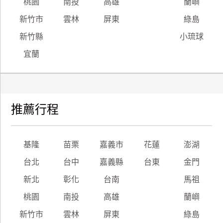
桃園
南投
高雄
蘭嶼
新竹市
雲林
屏東
綠島
新竹縣
小琉球
宜蘭
推薦行程
基隆
苗栗
嘉義市
花蓮
澎湖
台北
台中
嘉義縣
台東
金門
新北
彰化
台南
馬祖
桃園
南投
高雄
蘭嶼
新竹市
雲林
屏東
綠島