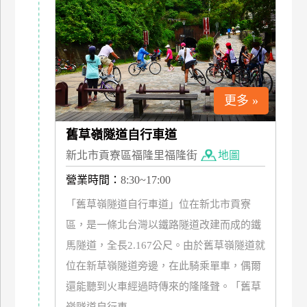
上
客
服
紅
更多 »
利
查
舊草嶺隧道自行車道
詢
新北市貢寮區福隆里福隆街
地圖
營業時間：
8:30~17:00
訂
「舊草嶺隧道自行車道」位在新北市貢寮
房
Q&A
區，是一條北台灣以鐵路隧道改建而成的鐵
馬隧道，全長2.167公尺。由於舊草嶺隧道就
位在新草嶺隧道旁邊，在此騎乘單車，偶爾
國
還能聽到火車經過時傳來的隆隆聲。「舊草
旅
卡