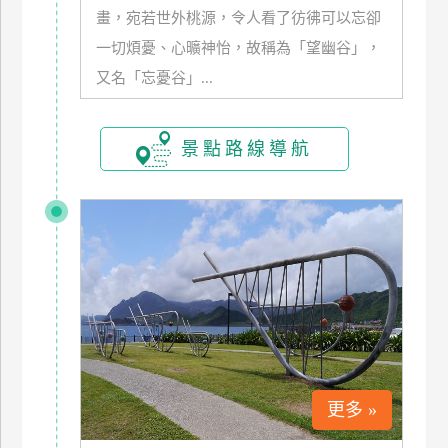
畫，宛若世外桃源，令人看了彷彿可以忘卻
玩
樂
一切煩憂、心曠神怡，故稱為「望幽谷」，
地
又名「忘憂谷」...
圖
顧
景點路線導航
客
服
務
顧
客
滿
意
度
更多 »
訂
單