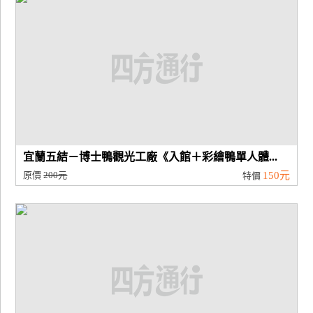
廠
商
合
作
旅
伴
宜蘭五結－博士鴨觀光工廠《入館＋彩繪鴨單人體...
計
原價
200元
150元
特價
劃
商
品
宣
傳