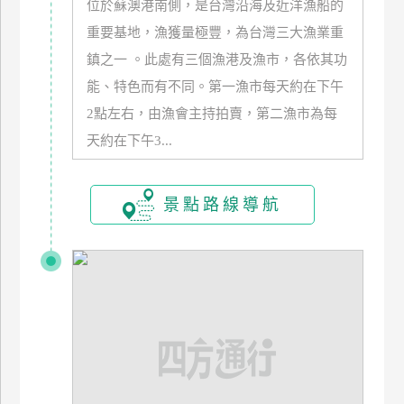
位於蘇澳港南側，是台灣沿海及近洋漁船的
管
重要基地，漁獲量極豐，為台灣三大漁業重
理
鎮之一 。此處有三個漁港及漁市，各依其功
能、特色而有不同。第一漁市每天約在下午
會
2點左右，由漁會主持拍賣，第二漁市為每
員
天約在下午3...
帳
戶
景點路線導航
客
服
聯
絡
單
Line
線