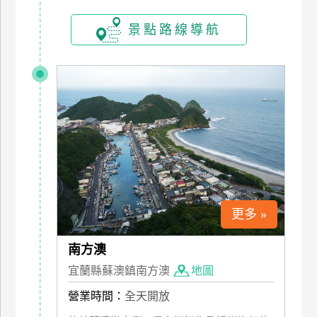
玩
景點路線導航
樂
地
圖
顧
客
服
務
顧
客
更多 »
滿
意
南方澳
度
宜蘭縣蘇澳鎮南方澳
地圖
營業時間：
全天開放
訂
單