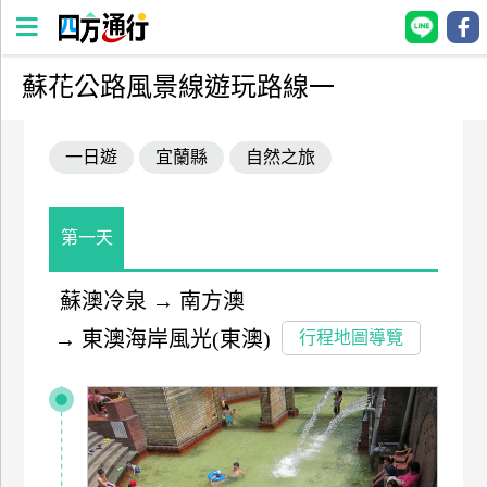
蘇花公路風景線遊玩路線一
四
方
一日遊
宜蘭縣
自然之旅
通
行
訂
房
第一天
蘇澳冷泉
→
南方澳
台
→
東澳海岸風光(東澳)
灣
行程地圖導覽
訂
房
直接跟飯店訂房
HOT