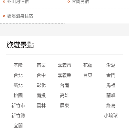
冬山河住宿
宜蘭民宿
礁溪溫泉住宿
旅遊景點
基隆
苗栗
嘉義市
花蓮
澎湖
台北
台中
嘉義縣
台東
金門
新北
彰化
台南
馬祖
桃園
南投
高雄
蘭嶼
新竹市
雲林
屏東
綠島
新竹縣
小琉球
宜蘭