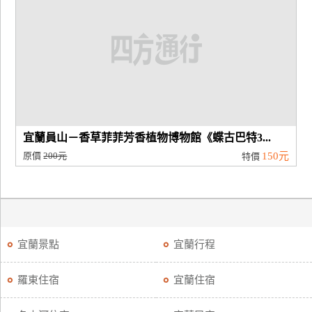
宜蘭員山－香草菲菲芳香植物博物館《蝶古巴特3...
原價
200元
150元
特價
宜蘭景點
宜蘭行程
羅東住宿
宜蘭住宿