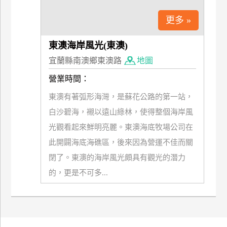
上
更多 »
客
服
東澳海岸風光(東澳)
宜蘭縣南澳鄉東澳路
地圖
紅
營業時間：
利
查
東澳有著弧形海灣，是蘇花公路的第一站，
詢
白沙碧海，襯以遠山綠林，使得整個海岸風
光觀看起來鮮明亮麗。東澳海底牧場公司在
訂
此開闢海底海礁區，後來因為營運不佳而關
房
閉了。東澳的海岸風光頗具有觀光的潛力
Q&A
的，更是不可多...
國
旅
卡