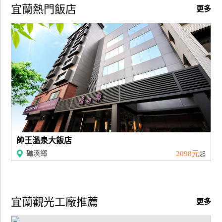
宜蘭熱門飯店
更多
訂
房
請
款
收
據
合
作
提
案
帥王溫泉大飯店
礁溪鄉
2098元
起
飯
店
合
宜蘭觀光工廠推薦
更多
作