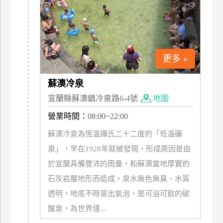
特
色
民
宿
更多 »
全
蘇澳冷泉
球
宜蘭縣蘇澳鎮冷泉路6-4號
地圖
租
營業時間：
08:00~22:00
車
蘇澳冷泉為恆溫攝氏二十二度的「低溫礦
泉」，早在1928年就被發現，形成原因是由
網
於宜蘭具備豐沛的雨量，和蘇澳當地厚實的
紅
帶
石灰岩層地形而造成，泉水無色無臭、水質
你
透明，地底不時冒出氣泡，是可浴可飲的碳
玩
酸泉，為世界僅...