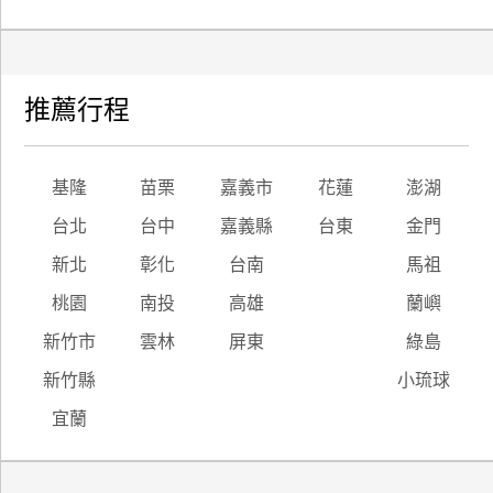
推薦行程
基隆
苗栗
嘉義市
花蓮
澎湖
台北
台中
嘉義縣
台東
金門
新北
彰化
台南
馬祖
桃園
南投
高雄
蘭嶼
新竹市
雲林
屏東
綠島
新竹縣
小琉球
宜蘭