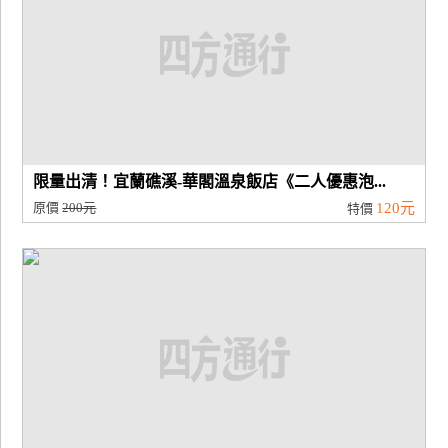
限量出清！宜蘭礁溪-華閣溫泉飯店《二人優惠泡...
原價
200元
120元
特價