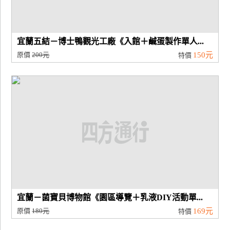
宜蘭五結－博士鴨觀光工廠《入館＋鹹蛋製作單人...
原價
200元
150元
特價
宜蘭－菌寶貝博物館《園區導覽＋乳液DIY活動單...
原價
180元
169元
特價