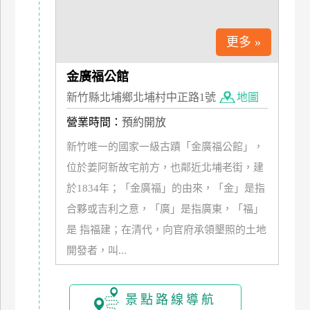
更多 »
金廣福公館
新竹縣北埔鄉北埔村中正路1號
地圖
營業時間：
預約開放
新竹唯一的國家一級古蹟「金廣福公館」，
位於姜阿新故宅前方，也鄰近北埔老街，建
於1834年；「金廣福」的由來，「金」是指
合夥或吉利之意，「廣」是指廣東，「福」
是 指福建；在清代，向官府承領墾照的土地
開發者，叫...
景點路線導航