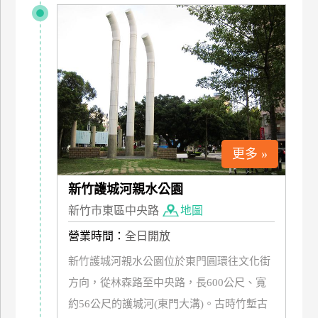
上
客
服
紅
利
查
詢
更多 »
新竹護城河親水公園
訂
新竹市東區中央路
地圖
房
Q&A
營業時間：
全日開放
新竹護城河親水公園位於東門圓環往文化街
國
方向，從林森路至中央路，長600公尺、寬
旅
約56公尺的護城河(東門大溝)。古時竹塹古
卡