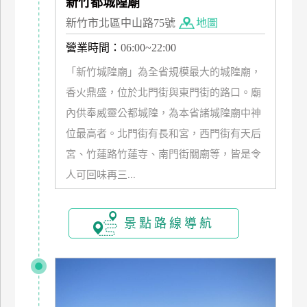
新竹都城隍廟
新竹市北區中山路75號
地圖
廠
商
營業時間：
06:00~22:00
合
「新竹城隍廟」為全省規模最大的城隍廟，
作
香火鼎盛，位於北門街與東門街的路口。廟
內供奉威靈公都城隍，為本省諸城隍廟中神
旅
位最高者。北門街有長和宮，西門街有天后
伴
宮、竹蓮路竹蓮寺、南門街關廟等，皆是令
計
劃
人可回味再三...
商
景點路線導航
品
宣
傳