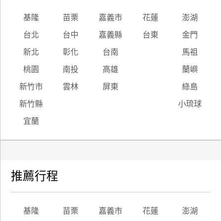
基隆
苗栗
嘉義市
花蓮
澎湖
台北
台中
嘉義縣
台東
金門
新北
彰化
台南
馬祖
桃園
南投
高雄
蘭嶼
新竹市
雲林
屏東
綠島
新竹縣
小琉球
宜蘭
推薦行程
基隆
苗栗
嘉義市
花蓮
澎湖