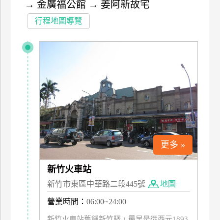
→
金廣福公館
→
姜阿新故宅
特
行程地圖導覽
色
民
宿
全
球
租
車
更多 »
網
紅
新竹火車站
帶
新竹市東區中華路二段445號
地圖
你
玩
營業時間：
06:00~24:00
新竹火車站舊稱新竹驛，最早是從西元1893