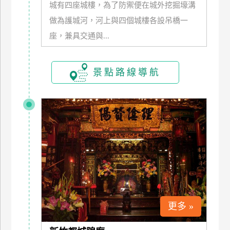
城有四座城樓，為了防禦便在城外挖掘壕溝
訂
做為護城河，河上與四個城樓各設吊橋一
房
座，兼具交通與...
請
款
景點路線導航
收
據
合
作
提
案
飯
店
合
更多 »
作