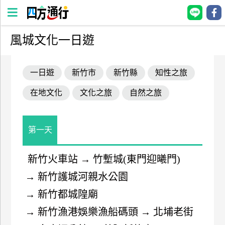
風城文化一日遊
四
方
一日遊
新竹市
新竹縣
知性之旅
通
行
在地文化
文化之旅
自然之旅
訂
房
第一天
台
灣
新竹火車站
→
竹塹城(東門迎曦門)
訂
→
新竹護城河親水公園
房
→
新竹都城隍廟
直接跟飯店訂房
HOT
→
新竹漁港娛樂漁船碼頭
→
北埔老街