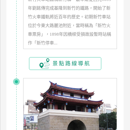
玩
年劉銘傳完成基隆到新竹的鐵路，開始了新
樂
竹火車鐵軌將近百年的歷史。初期新竹車站
地
位於今東大路麗池附近，當時稱為「新竹火
圖
車票房」，1898年因橋樑受損故設暫時站稱
顧
作「新竹停車...
客
服
務
景點路線導航
顧
客
滿
意
度
訂
單