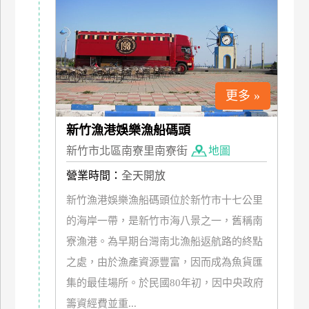
更多 »
新竹漁港娛樂漁船碼頭
新竹市北區南寮里南寮街
地圖
營業時間：
全天開放
新竹漁港娛樂漁船碼頭位於新竹市十七公里
的海岸一帶，是新竹市海八景之一，舊稱南
寮漁港。為早期台灣南北漁船返航路的終點
之處，由於漁產資源豐富，因而成為魚貨匯
集的最佳場所。於民國80年初，因中央政府
籌資經費並重...