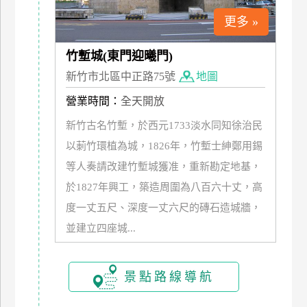
管
更多 »
理
竹塹城(東門迎曦門)
新竹市北區中正路75號
地圖
會
員
營業時間：
全天開放
帳
新竹古名竹塹，於西元1733淡水同知徐治民
戶
以莿竹環植為城，1826年，竹塹士紳鄭用錫
等人奏請改建竹塹城獲准，重新勘定地基，
客
於1827年興工，築造周圍為八百六十丈，高
服
度一丈五尺、深度一丈六尺的磚石造城牆，
聯
絡
並建立四座城...
單
景點路線導航
Line
線