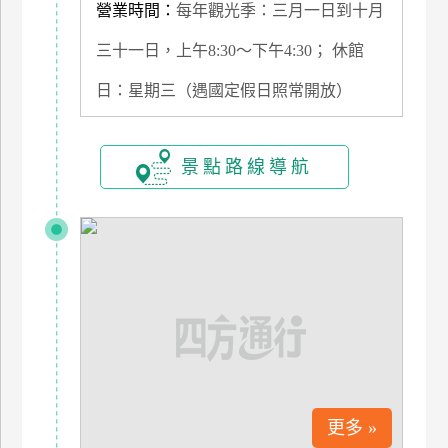
營業時間：
每年觀光季：三月一日到十月
管
理
三十一日，上午8:30～下午4:30； 休館
日：星期三（遇國定假日照常開放）
會
員
帳
景點路線導航
戶
客
服
聯
絡
單
Line
更多 »
線