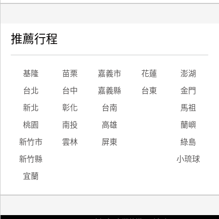
推薦行程
基隆
苗栗
嘉義市
花蓮
澎湖
台北
台中
嘉義縣
台東
金門
新北
彰化
台南
馬祖
桃園
南投
高雄
蘭嶼
新竹市
雲林
屏東
綠島
新竹縣
小琉球
宜蘭