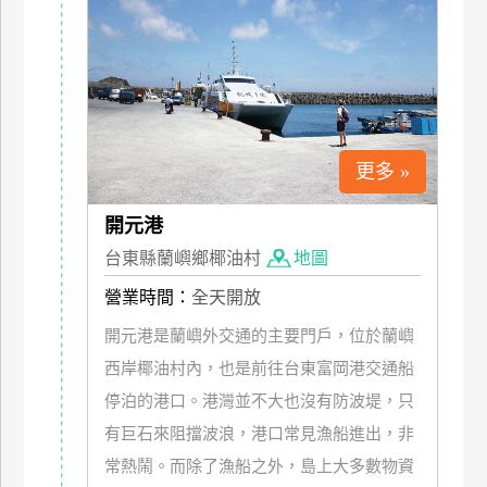
特
色
民
宿
更多 »
全
球
開元港
租
車
台東縣蘭嶼鄉椰油村
地圖
營業時間：
全天開放
網
開元港是蘭嶼外交通的主要門戶，位於蘭嶼
紅
西岸椰油村內，也是前往台東富岡港交通船
帶
停泊的港口。港灣並不大也沒有防波堤，只
你
有巨石來阻擋波浪，港口常見漁船進出，非
玩
常熱鬧。而除了漁船之外，島上大多數物資