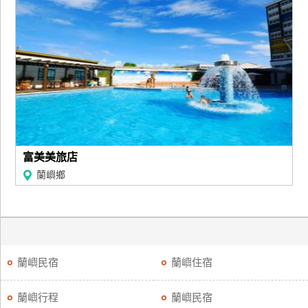
廠
商
合
作
旅
伴
富美美旅店
計
劃
蘭嶼鄉
商
品
宣
蘭嶼民宿
蘭嶼住宿
傳
蘭嶼行程
蘭嶼民宿