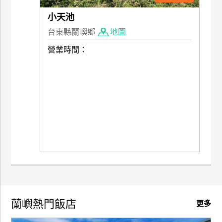
訂
小天池
房
台東縣蘭嶼鄉
地圖
營業時間：
請
款
收
據
合
作
提
案
飯
店
合
蘭嶼熱門飯店
更多
作