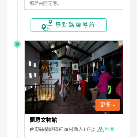
都是由開元港...
玩
樂
地
景點路線導航
圖
顧
客
服
務
顧
客
滿
意
更多 »
度
蘭恩文物館
訂
台東縣蘭嶼鄉紅頭村漁人147號
地圖
單