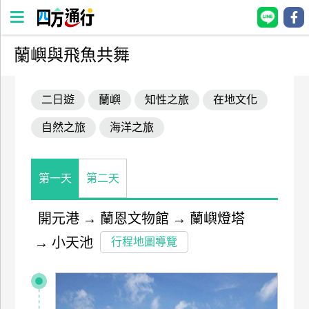
蘭嶼與飛魚共舞
四
方
二日遊
蘭嶼
知性之旅
在地文化
通
行
自然之旅
海洋之旅
訂
房
第一天
第二天
台
灣
開元港
→
蘭恩文物館
→
蘭嶼燈塔
訂
→
小天池
行程地圖導覽
房
直接跟飯店訂房
HOT