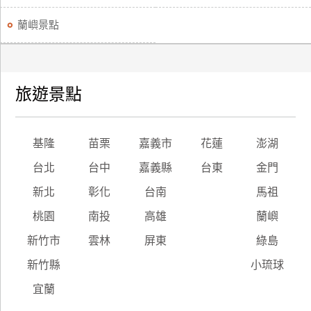
蘭嶼景點
旅遊景點
基隆
苗栗
嘉義市
花蓮
澎湖
台北
台中
嘉義縣
台東
金門
新北
彰化
台南
馬祖
桃園
南投
高雄
蘭嶼
新竹市
雲林
屏東
綠島
新竹縣
小琉球
宜蘭