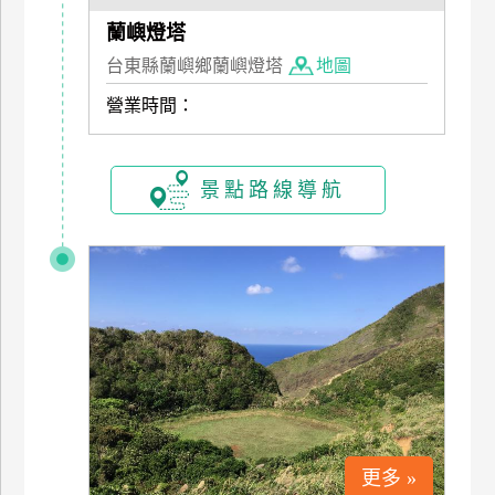
上
蘭嶼燈塔
客
台東縣蘭嶼鄉蘭嶼燈塔
地圖
服
營業時間：
紅
利
景點路線導航
查
詢
訂
房
Q&A
國
旅
更多 »
卡