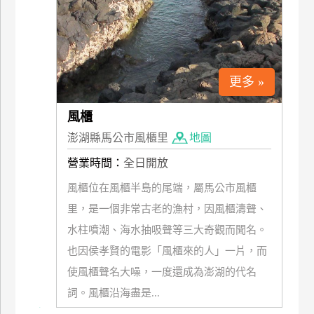
更多 »
風櫃
澎湖縣馬公市風櫃里
地圖
營業時間：
全日開放
風櫃位在風櫃半島的尾端，屬馬公市風櫃
里，是一個非常古老的漁村，因風櫃濤聲、
水柱噴潮、海水抽吸聲等三大奇觀而聞名。
也因侯孝賢的電影「風櫃來的人」一片，而
使風櫃聲名大噪，一度還成為澎湖的代名
詞。風櫃沿海盡是...