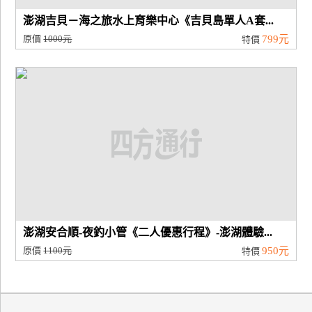
澎湖吉貝－海之旅水上育樂中心《吉貝島單人A套...
原價
1000元
799元
特價
澎湖安合順-夜釣小管《二人優惠行程》-澎湖體驗...
原價
1100元
950元
特價