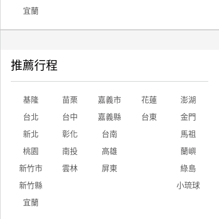
宜蘭
推薦行程
基隆
苗栗
嘉義市
花蓮
澎湖
台北
台中
嘉義縣
台東
金門
新北
彰化
台南
馬祖
桃園
南投
高雄
蘭嶼
新竹市
雲林
屏東
綠島
新竹縣
小琉球
宜蘭