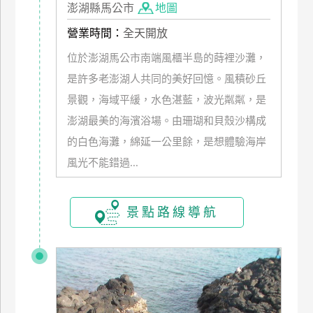
澎湖縣馬公市
地圖
廠
營業時間：
全天開放
商
位於澎湖馬公市南端風櫃半島的蒔裡沙灘，
合
作
是許多老澎湖人共同的美好回憶。風積砂丘
景觀，海域平緩，水色湛藍，波光粼粼，是
澎湖最美的海濱浴場。由珊瑚和貝殼沙構成
旅
的白色海灘，綿延一公里餘，是想體驗海岸
伴
計
風光不能錯過...
劃
景點路線導航
商
品
宣
傳