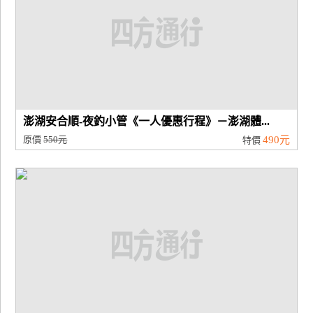
澎湖安合順-夜釣小管《一人優惠行程》－澎湖體...
原價
550元
490元
特價