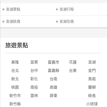
澎湖景點
澎湖行程
澎湖民宿
澎湖住宿
旅遊景點
基隆
苗栗
嘉義市
花蓮
澎湖
台北
台中
嘉義縣
台東
金門
新北
彰化
台南
馬祖
桃園
南投
高雄
蘭嶼
新竹市
雲林
屏東
綠島
新竹縣
小琉球