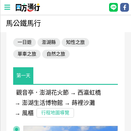
馬公鐵馬行
四
方
一日遊
澎湖縣
知性之旅
通
行
單車之旅
自然之旅
訂
房
第一天
台
灣
觀音亭．澎湖花火節
→
西瀛虹橋
訂
→
澎湖生活博物館
→
蒔裡沙灘
房
→
風櫃
行程地圖導覽
直接跟飯店訂房
HOT