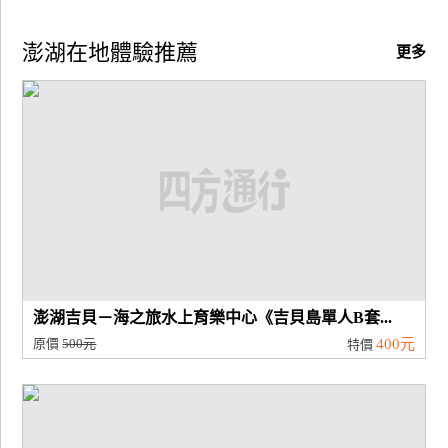
澎湖在地體驗推薦
更多
澎湖吉貝－海之旅水上育樂中心《吉貝島單人B套...
原價
500元
400元
特價