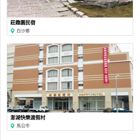
莊趣園民宿
白沙鄉
澎湖快樂渡假村
馬公市