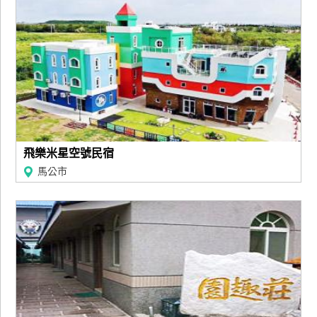
飛樂米星空號民宿
馬公市