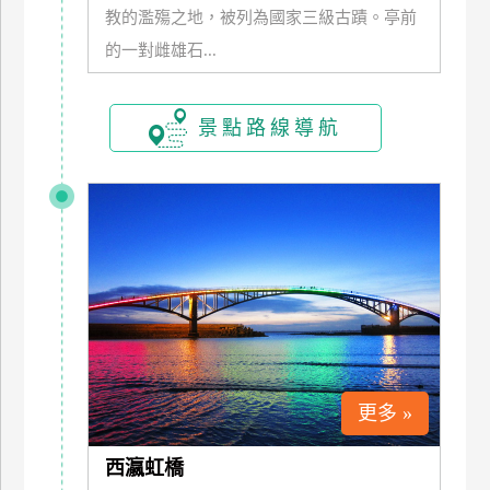
教的濫殤之地，被列為國家三級古蹟。亭前
玩
的一對雌雄石...
樂
地
圖
景點路線導航
顧
客
服
務
顧
客
滿
意
度
更多 »
訂
西瀛虹橋
單