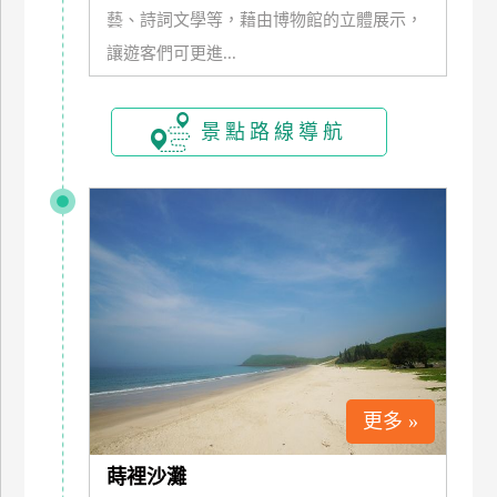
藝、詩詞文學等，藉由博物館的立體展示，
訂
房
讓遊客們可更進...
請
景點路線導航
款
收
據
合
作
提
案
飯
店
更多 »
合
作
蒔裡沙灘