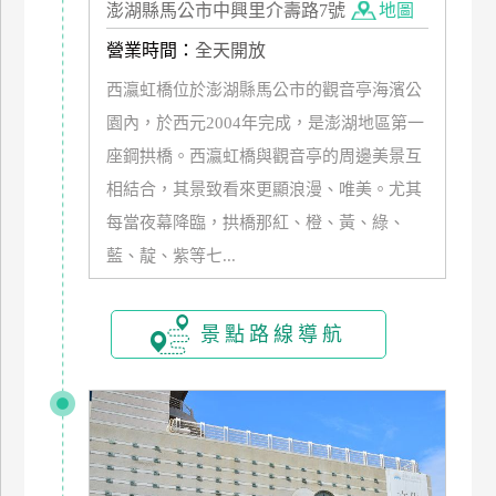
澎湖縣馬公市中興里介壽路7號
地圖
管
營業時間：
全天開放
理
西瀛虹橋位於澎湖縣馬公市的觀音亭海濱公
園內，於西元2004年完成，是澎湖地區第一
會
員
座鋼拱橋。西瀛虹橋與觀音亭的周邊美景互
帳
相結合，其景致看來更顯浪漫、唯美。尤其
戶
每當夜幕降臨，拱橋那紅、橙、黃、綠、
藍、靛、紫等七...
客
服
景點路線導航
聯
絡
單
Line
線