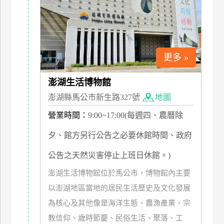
上
客
服
更多 »
紅
利
澎湖生活博物館
查
澎湖縣馬公市新生路327號
地圖
詢
營業時間：
9:00~17:00(每週四、農曆除
夕、館方另行公告之必要休館時間、政府
訂
房
公告之天然災害停止上班日休館。)
Q&A
澎湖生活博物館位於馬公市，博物館內主要
以澎湖地區當地的居民生活歷史及文化發展
國
為核心及其他像是海洋生態、農漁產業、宗
旅
教信仰、歲時節慶、民俗生活、聚落、工
卡