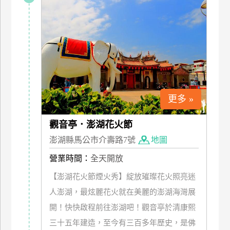
特
色
民
宿
全
球
更多 »
租
車
觀音亭．澎湖花火節
澎湖縣馬公市介壽路7號
地圖
網
營業時間：
全天開放
紅
【澎湖花火節煙火秀】綻放璀璨花火照亮迷
帶
人澎湖，最炫麗花火就在美麗的澎湖海灣展
你
玩
開！快快啟程前往澎湖吧！觀音亭於清康熙
三十五年建造，至今有三百多年歷史，是佛