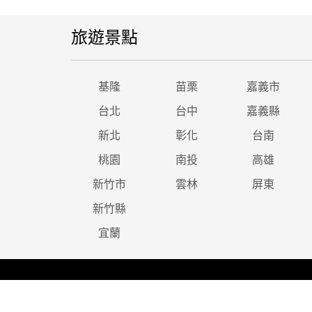
旅遊景點
基隆
苗栗
嘉義市
台北
台中
嘉義縣
新北
彰化
台南
桃園
南投
高雄
新竹市
雲林
屏東
新竹縣
宜蘭