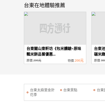
台東在地體驗推薦
台東關山東軒坊《包米體驗+原味
台東
糙米餅品嘗優惠...
碾米趣D
原價
200元
200元
原價
30
特價
台東太麻里金針
台東景點
台東
花季