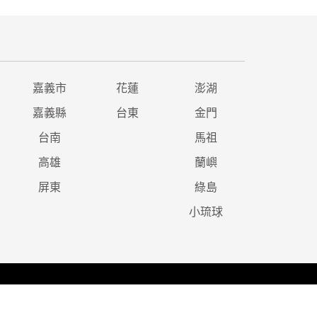
嘉義市
花蓮
澎湖
嘉義縣
台東
金門
台南
馬祖
高雄
蘭嶼
屏東
綠島
小琉球