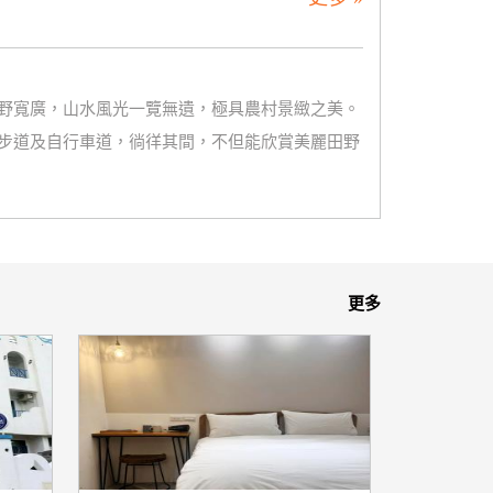
野寬廣，山水風光一覽無遺，極具農村景緻之美。
步道及自行車道，徜徉其間，不但能欣賞美麗田野
更多