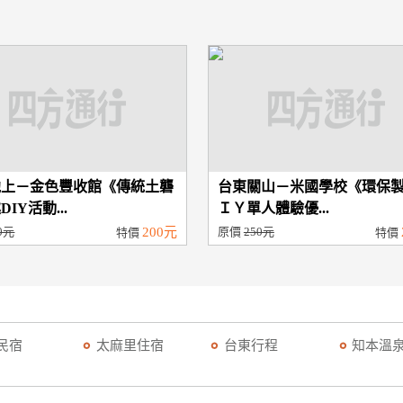
池上－金色豐收館《傳統土礱
台東關山－米國學校《環保
IY活動...
ＩＹ單人體驗優...
0元
200元
原價
250元
特價
特價
民宿
太麻里住宿
台東行程
知本溫