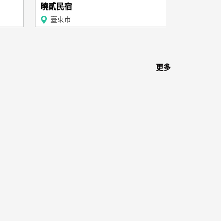
曉貳民宿
臺東市
更多