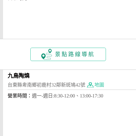
景點路線導航
九鳥陶燒
台東縣卑南鄉初鹿村32鄰新斑鳩42號
地圖
營業時間：
週一-週日:8:30-12:00、13:00-17:30