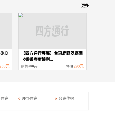
更多
製米Ｄ
【四方通行專屬】台東鹿野翠蝶園
《香香療癒棒刮...
250元
原價
390元
290元
特價
泉住宿
鹿野住宿
台東住宿