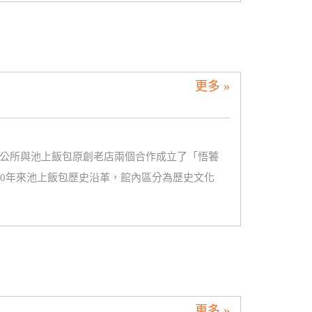
更多 »
鄉公所與池上飯包原創老店兩個合作成立了「悟饕
60年來池上飯包歷史沿革，館內區分為歷史文化
更多 »