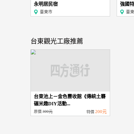
永明居民宿
強國
臺東市
臺
台東觀光工廠推薦
台東池上－金色豐收館《傳統土礱
碾米趣DIY活動...
原價
300元
200元
特價