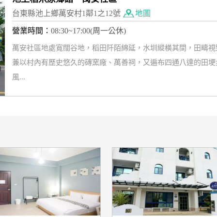
台東縣池上鄉萬安村1鄰1之12號
地圖
營業時間：
08:30~17:00(周一公休)
萬安社區地處寬闊谷地，稻田阡陌綿延，水圳縱橫其間，田疇視
兼以村內有歷史悠久的磚窯廠、萬善祠，又遍布四通八達的田埂
風...