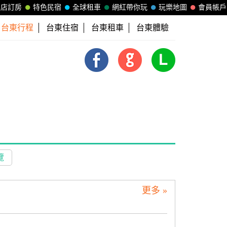
飯店訂房
特色民宿
全球租車
網紅帶你玩
玩樂地圖
會員帳戶
台東行程
台東住宿
台東租車
台東體驗
覽
更多 »