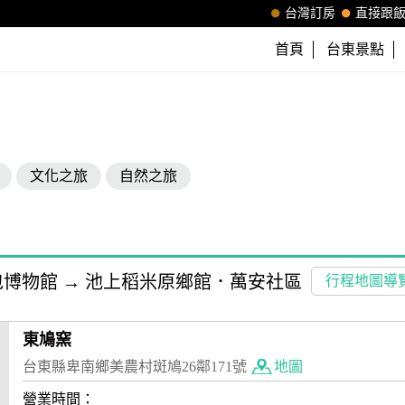
台灣訂房
直接跟
首頁
台東景點
文化之旅
自然之旅
包博物館
→
池上稻米原鄉館．萬安社區
行程地圖導
東鳩窯
台東縣卑南鄉美農村斑鳩26鄰171號
地圖
營業時間：