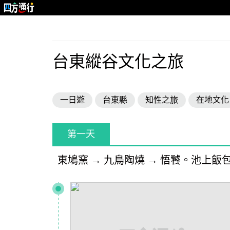
台東縱谷文化之旅
一日遊
台東縣
知性之旅
在地文化
第一天
東鳩窯
→
九鳥陶燒
→
悟饕。池上飯