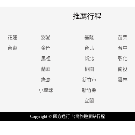
推薦行程
花蓮
澎湖
基隆
苗栗
台東
金門
台北
台中
馬祖
新北
彰化
蘭嶼
桃園
南投
綠島
新竹市
雲林
小琉球
新竹縣
宜蘭
Copyright © 四方通行 台灣旅遊景點行程