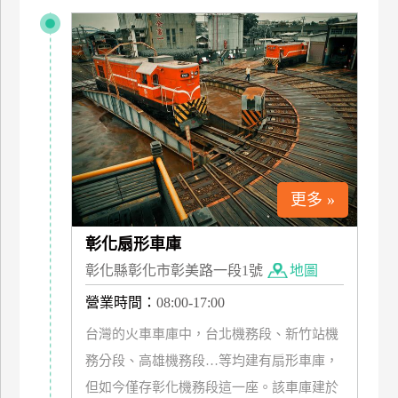
特
色
民
宿
全
球
租
更多 »
車
彰化扇形車庫
彰化縣彰化市彰美路一段1號
地圖
網
紅
營業時間：
08:00-17:00
帶
台灣的火車車庫中，台北機務段、新竹站機
你
玩
務分段、高雄機務段…等均建有扇形車庫，
但如今僅存彰化機務段這一座。該車庫建於