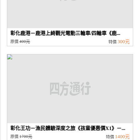
彰化鹿港－鹿港上綺觀光電動三輪車/四輪車《鹿...
原價
400元
300元
特價
彰化王功－漁民體驗深度之旅《孩童優惠價X1》－...
原價
1700元
1400元
特價