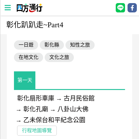
彰化趴趴走~Part4
四
方
一日遊
彰化縣
知性之旅
通
行
在地文化
文化之旅
訂
房
第一天
台
灣
彰化扇形車庫
→
古月民俗館
訂
→
彰化孔廟
→
八卦山大佛
房
→
乙未保台和平紀念公園
直接跟飯店訂房
HOT
行程地圖導覽