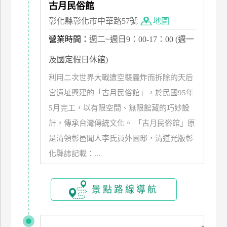
古月民俗館
管
彰化縣彰化市中華路57號
地圖
理
營業時間：
週二~週日9：00-17：00 (週一
會
及國定假日休館)
員
利用二次世界大戰遭空襲轟炸而拆除的天后
帳
宮遺址興建的「古月民俗館」，於民國95年
戶
5月完工，以有限空間、無限館藏的巧妙設
計，傳承台灣傳統文化。 「古月民俗館」原
客
是清領彰邑聞人李氏員外園邸，清道光版彰
服
化縣誌記載：...
聯
絡
單
景點路線導航
Line
線