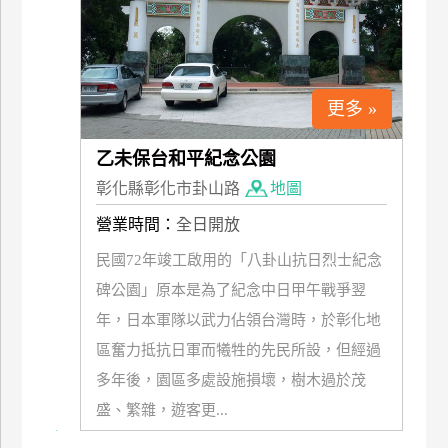
更多 »
乙未保台和平紀念公園
彰化縣彰化市卦山路
地圖
營業時間：
全日開放
民國72年竣工啟用的「八卦山抗日烈士紀念
碑公園」原本是為了紀念中日甲午戰爭翌
年，日本軍隊以武力佔領台灣時，於彰化地
區奮力抵抗日軍而犧牲的先民所設，但經過
多年後，園區多處設施損壞，樹木過於茂
盛、繁雜，遊客更...