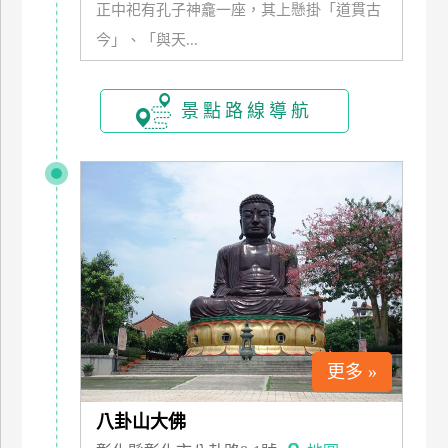
正中祀有孔子神龕一座，其上懸掛「道貫古
訂
今」、「與天...
房
景點路線導航
請
款
收
據
合
作
提
案
飯
更多 »
店
合
作
八卦山大佛