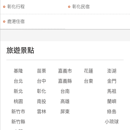
彰化行程
彰化民宿
鹿港住宿
旅遊景點
基隆
苗栗
嘉義市
花蓮
澎湖
台北
台中
嘉義縣
台東
金門
新北
彰化
台南
馬祖
桃園
南投
高雄
蘭嶼
新竹市
雲林
屏東
綠島
新竹縣
小琉球