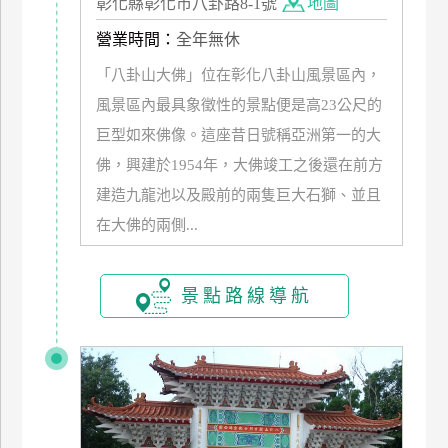
彰化縣彰化市八卦路8-1號
地圖
營業時間：
全年無休
廠
商
「八卦山大佛」位在彰化八卦山風景區內，
合
風景區內最具象徵性的景點便是高23公尺的
作
巨型如來佛像。這座昔日號稱亞洲第一的大
佛，興建於1954年，大佛竣工之後還在前方
旅
建造九龍池以及殿前的兩隻巨大石獅、並且
伴
在大佛的兩側...
計
劃
景點路線導航
商
品
宣
傳