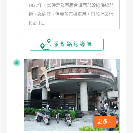
1922年，當時是為因應台鐵西部幹線海線開
玩
樂
通，為維修、保養蒸汽機車用，再加上彰化
地
位於山...
圖
顧
景點路線導航
客
服
務
顧
客
滿
意
度
更多 »
訂
單