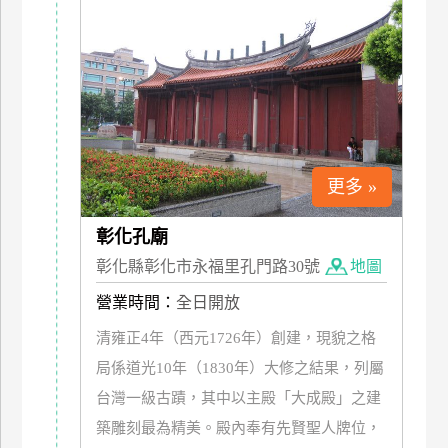
上
客
服
紅
利
更多 »
查
詢
彰化孔廟
彰化縣彰化市永福里孔門路30號
地圖
訂
營業時間：
全日開放
房
Q&A
清雍正4年（西元1726年）創建，現貌之格
局係道光10年（1830年）大修之結果，列屬
國
台灣一級古蹟，其中以主殿「大成殿」之建
旅
築雕刻最為精美。殿內奉有先賢聖人牌位，
卡