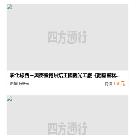
彰化線西－興麥蛋捲烘焙王國觀光工廠《翻糖蛋糕...
原價
180元
150元
特價