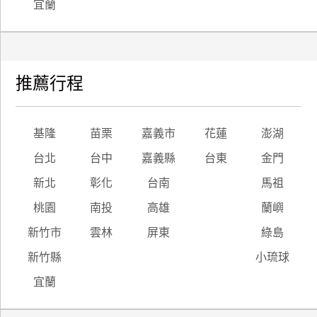
宜蘭
推薦行程
基隆
苗栗
嘉義市
花蓮
澎湖
台北
台中
嘉義縣
台東
金門
新北
彰化
台南
馬祖
桃園
南投
高雄
蘭嶼
新竹市
雲林
屏東
綠島
新竹縣
小琉球
宜蘭