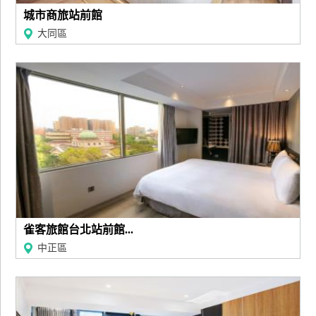
上
城市商旅站前館
客
大同區
服
紅
利
查
詢
訂
房
雀客旅館台北站前館...
Q&A
中正區
國
旅
卡