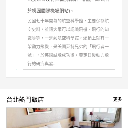
玩
於桃園國際機場網站)。
樂
地
民國七十年開幕的航空科學館，主要保存航
圖
空史料，並讓大眾可以認識飛機、飛行的知
識等等，一進到航空科學館，頭頂上就有一
顧
客
架動力飛機，是美國萊特兄弟的「飛行者一
服
務
號」，於美國試飛成功後，奠定日後動力飛
行的研究與發...
顧
客
滿
意
台北熱門飯店
更多
度
訂
單