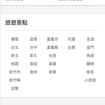
旅遊景點
基隆
苗栗
嘉義市
花蓮
澎湖
台北
台中
嘉義縣
台東
金門
新北
彰化
台南
馬祖
桃園
南投
高雄
蘭嶼
新竹市
雲林
屏東
綠島
新竹縣
小琉球
宜蘭