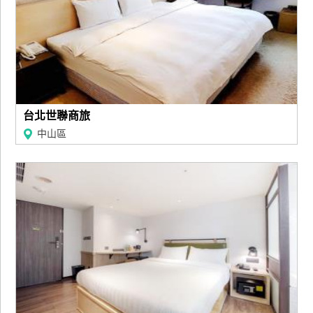
管
理
會
員
帳
台北世聯商旅
戶
中山區
客
服
聯
絡
單
Line
線