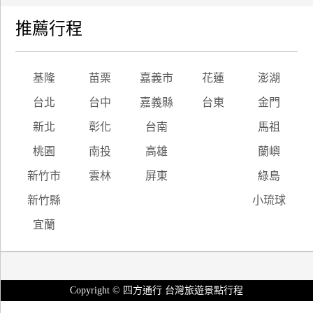
推薦行程
基隆
苗栗
嘉義市
花蓮
澎湖
台北
台中
嘉義縣
台東
金門
新北
彰化
台南
馬祖
桃園
南投
高雄
蘭嶼
新竹市
雲林
屏東
綠島
新竹縣
小琉球
宜蘭
Copyright © 四方通行 台灣旅遊景點行程