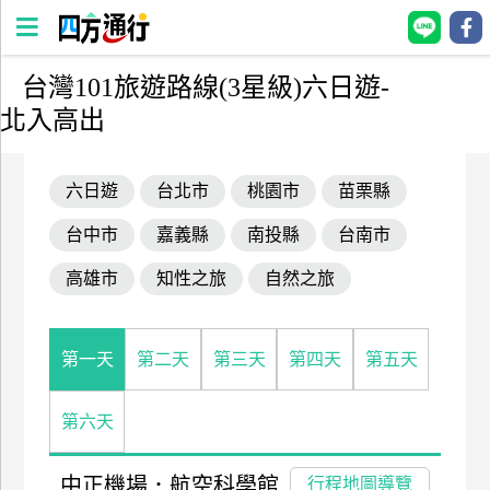
台灣101旅遊路線(3星級)六日遊-
四
北入高出
方
通
行
六日遊
台北市
桃園市
苗栗縣
訂
台中市
嘉義縣
南投縣
台南市
房
高雄市
知性之旅
自然之旅
台
灣
第一天
第二天
第三天
第四天
第五天
訂
房
第六天
直接跟飯店訂房
HOT
中正機場．航空科學館
行程地圖導覽