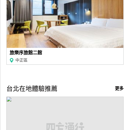
訂
房
請
款
收
旅樂序旅館二館
據
中正區
合
作
提
案
台北在地體驗推薦
更多
飯
店
合
作