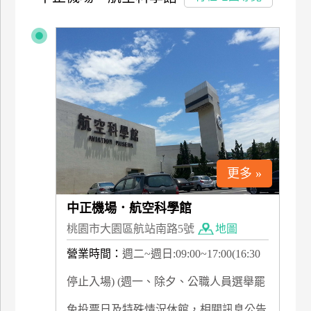
特
色
民
宿
全
球
租
車
更多 »
中正機場．航空科學館
網
桃園市大園區航站南路5號
地圖
紅
帶
營業時間：
週二~週日:09:00~17:00(16:30
你
玩
停止入場) (週一、除夕、公職人員選舉罷
免投票日及特殊情況休館，相關訊息公告