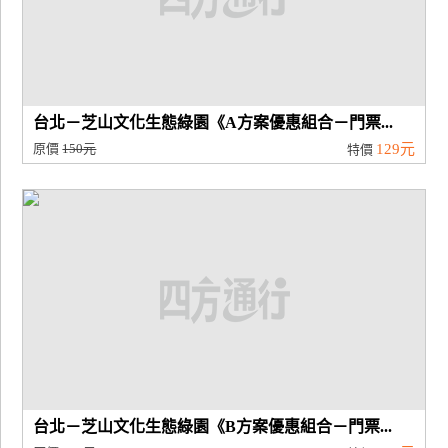
廠
商
合
作
台北－芝山文化生態綠園《A方案優惠組合－門票...
原價
150元
129元
特價
旅
伴
計
劃
商
品
宣
傳
台北－芝山文化生態綠園《B方案優惠組合－門票...