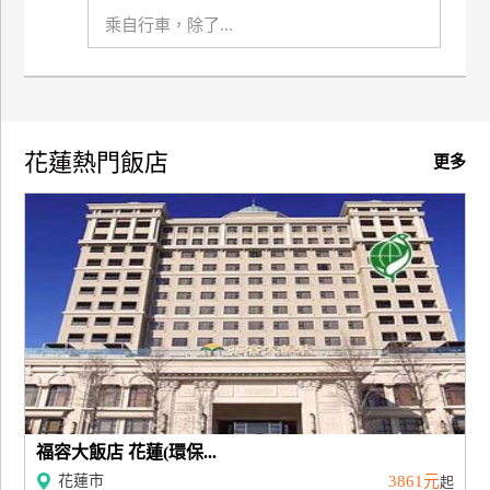
訂
乘自行車，除了...
房
請
款
花蓮熱門飯店
更多
收
據
合
作
提
案
飯
店
合
福容大飯店 花蓮(環保...
作
花蓮市
3861元
起