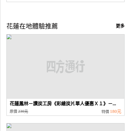
廠
商
花蓮在地體驗推薦
合
更多
作
旅
伴
計
劃
商
品
花蓮鳳林－讚炭工房《彩繪炭片單人優惠Ｘ１》－...
宣
原價
230元
180元
特價
傳