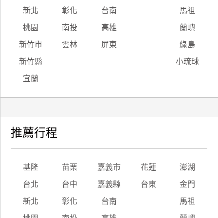
新北
彰化
台南
馬祖
桃園
南投
高雄
蘭嶼
新竹市
雲林
屏東
綠島
新竹縣
小琉球
宜蘭
推薦行程
基隆
苗栗
嘉義市
花蓮
澎湖
台北
台中
嘉義縣
台東
金門
新北
彰化
台南
馬祖