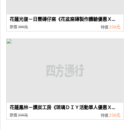
花蓮光復－日豐磚仔窯《花盆窯磚製作體驗優惠Ｘ...
原價
300元
250元
特價
花蓮鳳林－讚炭工房《琉璃ＤＩＹ活動單人優惠Ｘ...
原價
250元
250元
特價