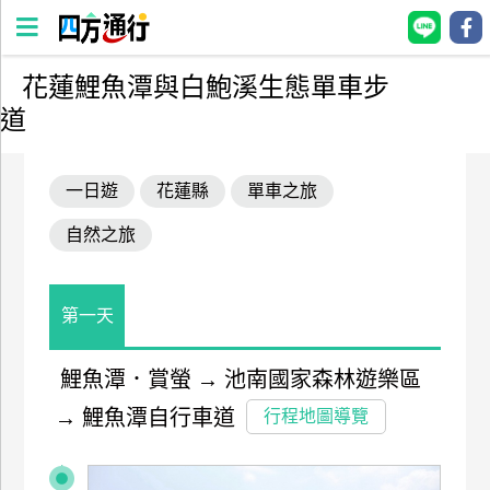
花蓮鯉魚潭與白鮑溪生態單車步
四
道
方
通
行
一日遊
花蓮縣
單車之旅
訂
自然之旅
房
台
第一天
灣
訂
鯉魚潭．賞螢
→
池南國家森林遊樂區
房
→
鯉魚潭自行車道
行程地圖導覽
直接跟飯店訂房
HOT