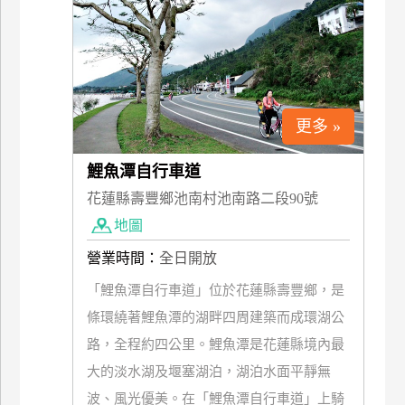
上
客
服
紅
更多 »
利
查
鯉魚潭自行車道
詢
花蓮縣壽豐鄉池南村池南路二段90號
地圖
訂
營業時間：
全日開放
房
「鯉魚潭自行車道」位於花蓮縣壽豐鄉，是
Q&A
條環繞著鯉魚潭的湖畔四周建築而成環湖公
路，全程約四公里。鯉魚潭是花蓮縣境內最
國
大的淡水湖及堰塞湖泊，湖泊水面平靜無
旅
波、風光優美。在「鯉魚潭自行車道」上騎
卡