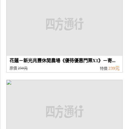
花蓮－新光兆豐休閒農場《優待優惠門票X1》－寄...
原價
250元
239元
特價