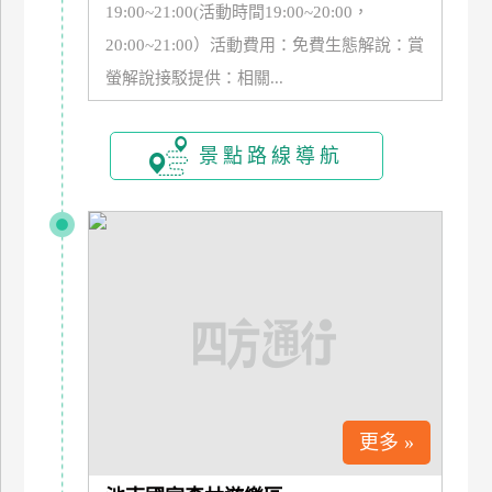
19:00~21:00(活動時間19:00~20:00，
玩
20:00~21:00）活動費用：免費生態解說：賞
樂
地
螢解說接駁提供：相關...
圖
顧
景點路線導航
客
服
務
顧
客
滿
意
度
更多 »
訂
單