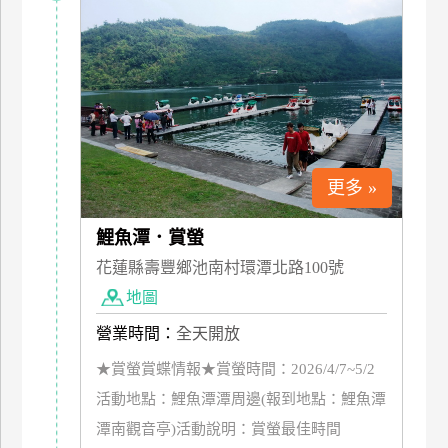
特
色
民
宿
全
更多 »
球
租
鯉魚潭．賞螢
車
花蓮縣壽豐鄉池南村環潭北路100號
地圖
網
紅
營業時間：
全天開放
帶
★賞螢賞蝶情報★賞螢時間：2026/4/7~5/2
你
活動地點：鯉魚潭潭周邊(報到地點：鯉魚潭
玩
潭南觀音亭)活動說明：賞螢最佳畤間