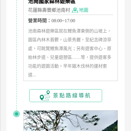
池南國家森林遊樂區
管
花蓮縣壽豐鄉池南村
地圖
理
營業時間：
08:00~17:00
池南森林遊樂區就在鯉魚潭東側的山坡上，
會
園區內林木蓊鬱，山景秀麗，至紀念碑涼亭
員
帳
處，可眺覽鯉魚潭風光；另有遊客中心、原
戶
始林步道、兒童遊憩區……等，提供遊客多
功能的遊園活動。早年鋸木伐林的運材索
客
道...
服
聯
景點路線導航
絡
單
Line
線