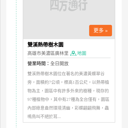
更多 »
雙溪熱帶樹木園
高雄市美濃區廣林里
地圖
營業時間：
全日開放
雙溪熱帶樹木園位在著名的美濃黃蝶翠谷
旁，面積約7公頃，標高1百公尺，以熱帶植
物為主，園區中有許多外來的樹種，現存的
97種植物中，其中有27種為全台僅有，園區
內部綠意盎然環境清幽，彩蝶翩翩飛舞，蟲
鳴鳥叫不絕於耳...