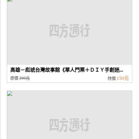
高雄－彪琥台灣故事館《單人門票＋ＤＩＹ手創迷...
原價
200元
150元
特價