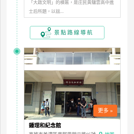
「大啟文明」的橫匾，是庄民黃驤雲高中進
訂
士后所題，以玆...
房
景點路線導航
請
款
收
據
合
作
提
案
飯
更多 »
店
合
鍾理和紀念館
作