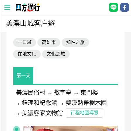
美濃山城客庄遊
四
方
一日遊
高雄市
知性之旅
通
行
在地文化
文化之旅
訂
房
第一天
台
灣
美濃民俗村
→
敬字亭
→
東門樓
訂
→
鍾理和紀念館
→
雙溪熱帶樹木園
房
→
美濃客家文物館
行程地圖導覽
直接跟飯店訂房
HOT