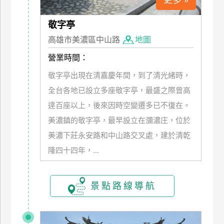
更多 »
管
理
敬字亭
高雄市美濃區中山路
地圖
會
營業時間：
員
敬字亭出現在清嘉慶年間，到了清光緒時，
帳
全台各地已設立多座敬字亭，最盛之際曾高
戶
達百座以上，後來因時空變遷多已不復在。
美濃鎮的敬字亭，最早設立在瀰濃庄，位於
客
美濃下莊永安路和中山路交叉處，建於清乾
服
隆四十四年，...
聯
絡
單
景點路線導航
Line
線