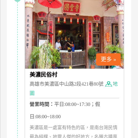
特
色
民
宿
全
球
更多 »
租
車
美濃民俗村
高雄市美濃區中山路2段421巷80號
地
圖
網
紅
營業時間：
平日:08:00~17:30；假
帶
你
日:08:00~18:00
玩
美濃區是一處富有特色的區，是南台灣民情
最為純樸、地靈人傑的好地方，名勝古蹟風