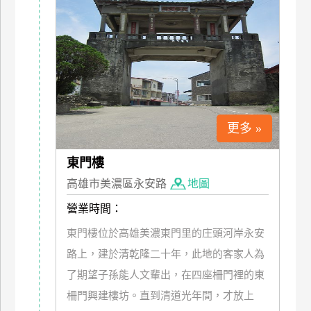
上
客
服
紅
利
更多 »
查
詢
東門樓
高雄市美濃區永安路
地圖
訂
營業時間：
房
Q&A
東門樓位於高雄美濃東門里的庄頭河岸永安
路上，建於清乾隆二十年，此地的客家人為
國
了期望子孫能人文輩出，在四座柵門裡的東
旅
柵門興建樓坊。直到清道光年間，才放上
卡