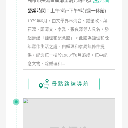
高雄市美濃區廣鄰里朝元路95號
地圖
營業時間：
上午9時~下午5時(週一休館)
廠
商
1979年6月，由文學界林海音、鍾肇政、葉
合
石濤、鄭清文、李喬、張良澤等人具名，發
作
起籌建「鍾理和紀念館」。此館為鍾理和晚
年寫作生活之處，由鍾理和家屬無條件提
旅
供，紀念館一樓於1983年8月落成。館中紀
伴
念文物，除鍾理和...
計
劃
景點路線導航
商
品
宣
傳