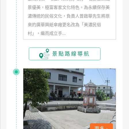
玩
景優美，極富客家文化特色。為永續保存美
樂
濃傳統的民俗文化，負責人曾啟華先生將原
地
來的廣華興紙傘廠更名改為「美濃民俗
圖
村」，繼而成立手...
顧
客
服
景點路線導航
務
顧
客
滿
意
度
訂
單