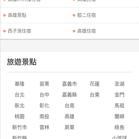
高雄景點
駁二住宿
西子灣住宿
高雄住宿
旅遊景點
基隆
苗栗
嘉義市
花蓮
澎湖
台北
台中
嘉義縣
台東
金門
新北
彰化
台南
馬祖
桃園
南投
高雄
蘭嶼
新竹市
雲林
屏東
綠島
新竹縣
小琉球