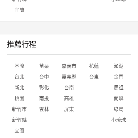
宜蘭
推薦行程
基隆
苗栗
嘉義市
花蓮
澎湖
台北
台中
嘉義縣
台東
金門
新北
彰化
台南
馬祖
桃園
南投
高雄
蘭嶼
新竹市
雲林
屏東
綠島
新竹縣
小琉球
宜蘭