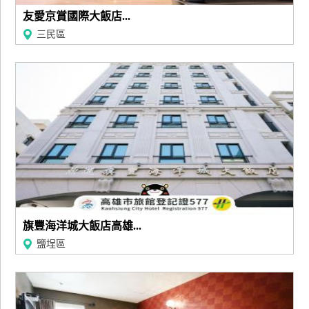
友愛京賞國際大飯店...
三民區
旗豐海洋城大飯店高雄...
鹽埕區