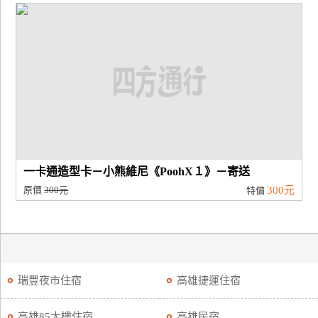
一卡通造型卡－小熊維尼《PoohX１》－寄送
原價
300元
300元
特價
瑞豐夜市住宿
高雄捷運住宿
高雄85大樓住宿
高雄民宿