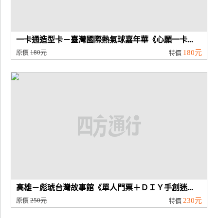
一卡通造型卡－臺灣國際熱氣球嘉年華《心願一卡...
原價
180元
180元
特價
高雄－彪琥台灣故事館《單人門票＋ＤＩＹ手創迷...
原價
250元
230元
特價