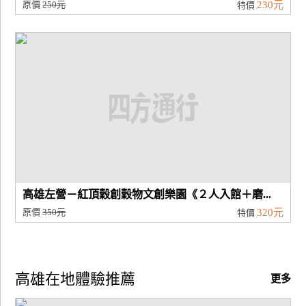
原價
250元
230元
特價
高雄左營－紅頂穀創穀物文創樂園《２人入館＋磨...
原價
350元
320元
特價
高雄在地體驗推薦
更多