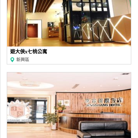
遊大俠x七桃公寓
新興區