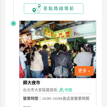
訂
景點路線導航
房
請
款
收
據
合
作
提
案
更多 »
師大夜市
飯
店
台北市大安區龍泉街
地圖
合
營業時間：
16:00~24:00(各店家營業時間
作