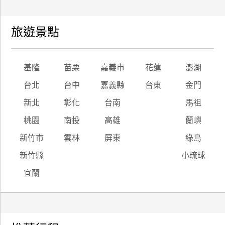
旅遊景點
基隆
苗栗
嘉義市
花蓮
澎湖
台北
台中
嘉義縣
台東
金門
新北
彰化
台南
馬祖
桃園
南投
高雄
蘭嶼
新竹市
雲林
屏東
綠島
新竹縣
小琉球
宜蘭