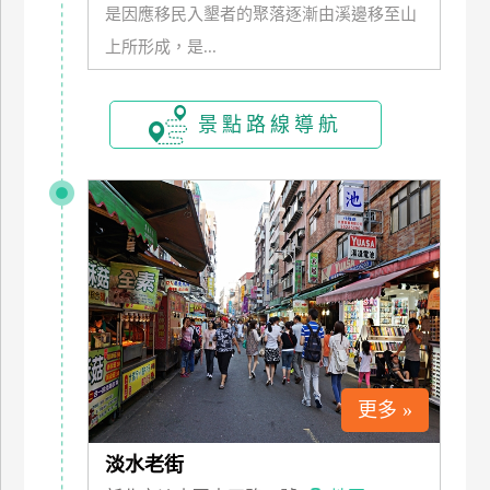
是因應移民入墾者的聚落逐漸由溪邊移至山
玩
上所形成，是...
樂
地
圖
景點路線導航
顧
客
服
務
顧
客
滿
意
度
更多 »
訂
淡水老街
單