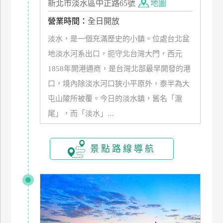
新北市淡水區中正路65號
地圖
管
營業時間：
全日開放
理
淡水，是一個充滿歷史的小鎮。位處台北盆
地淡水河系出口，扼守北台灣大門，西元
會
1858年開港通商，是台灣北部最早開發的港
員
帳
口，境內除淡水河口狹小平原外，泰半為大
戶
屯山陵所被覆。今日的淡水鎮，舊名「滬
尾」，而「淡水」...
客
服
景點路線導航
聯
絡
單
Line
線