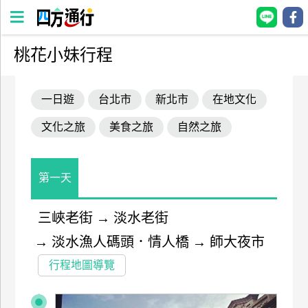
桃花小妹行程
四
方
一日遊
台北市
新北市
在地文化
通
行
文化之旅
美食之旅
自然之旅
訂
房
第一天
台
灣
三峽老街
→
淡水老街
訂
→
淡水漁人碼頭．情人橋
→
師大夜市
房
行程地圖導覽
直接跟飯店訂房
HOT