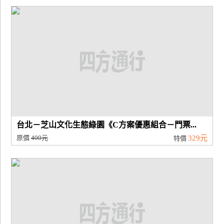
台北－芝山文化生態綠園《C方案優惠組合－門票...
原價
400元
329元
特價