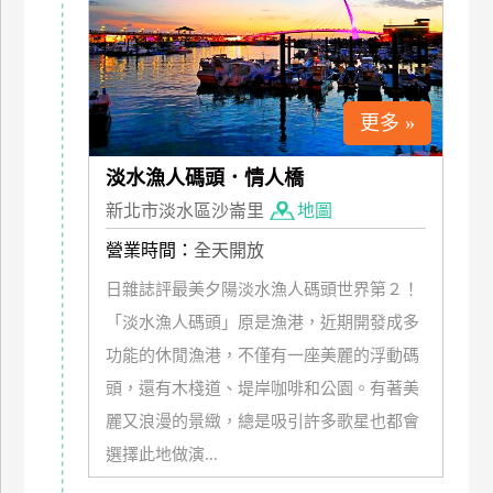
上
客
服
更多 »
紅
淡水漁人碼頭．情人橋
利
查
新北市淡水區沙崙里
地圖
詢
營業時間：
全天開放
日雜誌評最美夕陽淡水漁人碼頭世界第２！
訂
「淡水漁人碼頭」原是漁港，近期開發成多
房
功能的休閒漁港，不僅有一座美麗的浮動碼
Q&A
頭，還有木棧道、堤岸咖啡和公園。有著美
麗又浪漫的景緻，總是吸引許多歌星也都會
國
選擇此地做演...
旅
卡