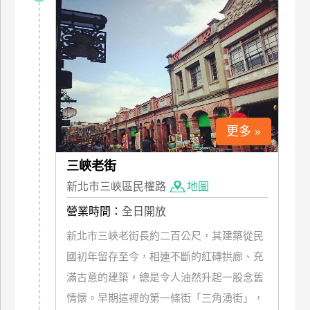
特
色
民
宿
全
更多 »
球
租
車
三峽老街
新北市三峽區民權路
地圖
營業時間：
全日開放
網
紅
新北市三峽老街長約二百公尺，其建築從民
帶
國初年留存至今，相連不斷的紅磚拱廊、充
你
滿古意的建築，總是令人油然升起一股念舊
玩
情懷。早期這裡的第一條街「三角湧街」，