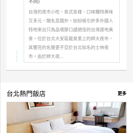
不同)
廠
台灣的夜市小吃，各式各樣、口味獨特美味
商
又多元，聞名至國外。紛紛吸引許多外國人
合
特地來台只為品嚐那口感絕佳的台灣道地美
作
食。位於台北大安區龍泉里上的師大夜市，
其響亮的名聲更不亞於台北知名的士林夜
旅
市。由於師大夜...
伴
計
劃
台北熱門飯店
更多
商
品
宣
傳