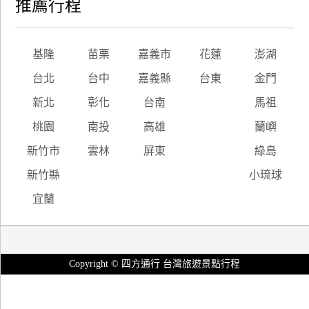
推薦行程
基隆
苗栗
嘉義市
花蓮
澎湖
台北
台中
嘉義縣
台東
金門
新北
彰化
台南
馬祖
桃園
南投
高雄
蘭嶼
新竹市
雲林
屏東
綠島
新竹縣
小琉球
宜蘭
Copyright © 四方通行 台灣旅遊景點行程