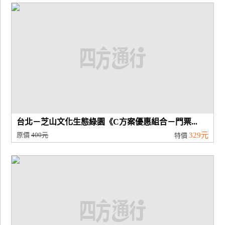
台北－芝山文化生態綠園《C方案優惠組合－門票...
原價
400元
329元
特價