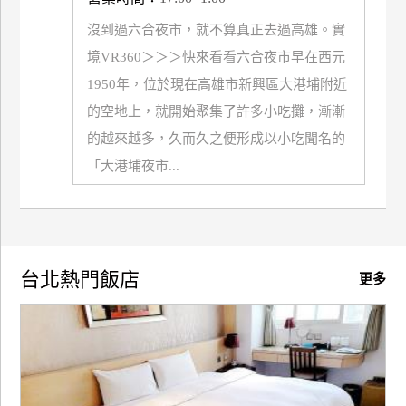
玩
沒到過六合夜市，就不算真正去過高雄。實
樂
境VR360＞＞＞快來看看六合夜市早在西元
地
1950年，位於現在高雄市新興區大港埔附近
圖
的空地上，就開始聚集了許多小吃攤，漸漸
顧
的越來越多，久而久之便形成以小吃聞名的
客
服
「大港埔夜市...
務
顧
客
台北熱門飯店
滿
更多
意
度
訂
單