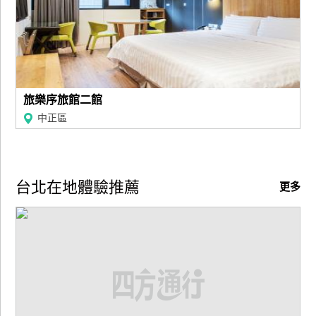
訂
房
請
款
旅樂序旅館二館
收
中正區
據
合
作
台北在地體驗推薦
提
更多
案
飯
店
合
作