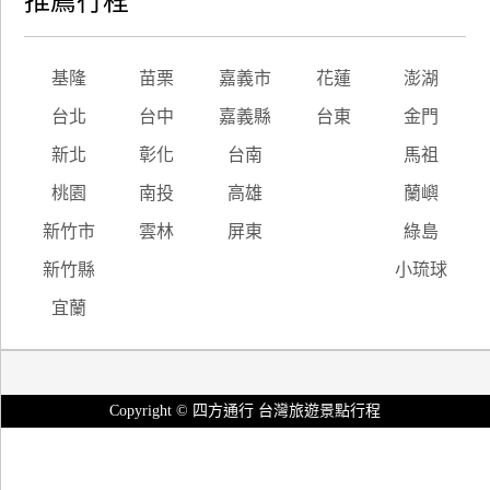
推薦行程
基隆
苗栗
嘉義市
花蓮
澎湖
台北
台中
嘉義縣
台東
金門
新北
彰化
台南
馬祖
桃園
南投
高雄
蘭嶼
新竹市
雲林
屏東
綠島
新竹縣
小琉球
宜蘭
Copyright © 四方通行 台灣旅遊景點行程