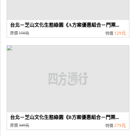
廠
商
台北－芝山文化生態綠園《A方案優惠組合－門票...
合
原價
150元
129元
特價
作
旅
伴
計
劃
商
品
宣
台北－芝山文化生態綠園《B方案優惠組合－門票...
傳
原價
349元
279元
特價