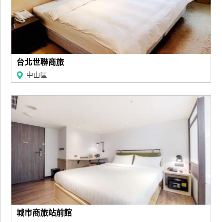
管
理
會
台北世聯商旅
員
中山區
帳
戶
客
服
聯
絡
單
Line
城市商旅站前館
線