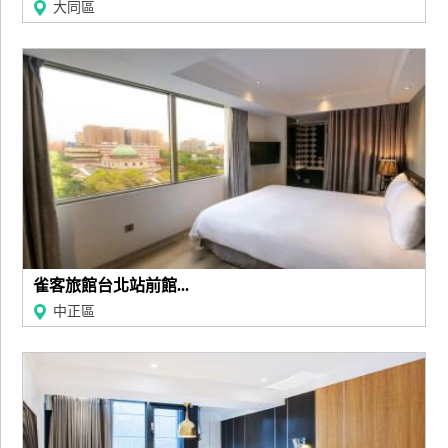
大同區
上
客
服
紅
利
查
詢
訂
雀客旅館台北站前館...
房
中正區
Q&A
國
旅
卡