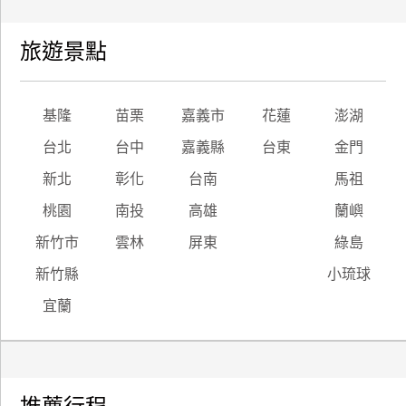
旅遊景點
基隆
苗栗
嘉義市
花蓮
澎湖
台北
台中
嘉義縣
台東
金門
新北
彰化
台南
馬祖
桃園
南投
高雄
蘭嶼
新竹市
雲林
屏東
綠島
新竹縣
小琉球
宜蘭