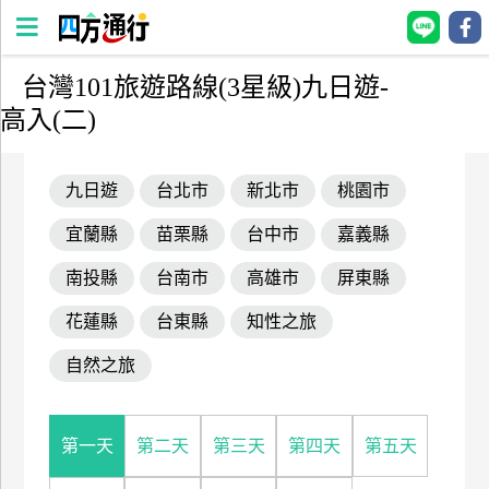
台灣101旅遊路線(3星級)九日遊-
四
高入(二)
方
通
行
九日遊
台北市
新北市
桃園市
訂
宜蘭縣
苗栗縣
台中市
嘉義縣
房
南投縣
台南市
高雄市
屏東縣
台
花蓮縣
台東縣
知性之旅
灣
訂
自然之旅
房
第一天
第二天
第三天
第四天
第五天
直接跟飯店訂房
HOT