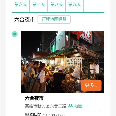
第六天
第七天
第八天
第九天
特
色
民
六合夜市
行程地圖導覽
宿
全
球
租
車
網
更多 »
紅
帶
你
六合夜市
玩
高雄市新興區六合二路
地圖
營業時間：
17:00~1:00