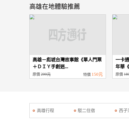
高雄在地體驗推薦
高雄－彪琥台灣故事館《單人門票
一卡
＋ＤＩＹ手創迷...
年華《
原價
200元
150元
原價
18
特價
高雄行程
駁二住宿
西子