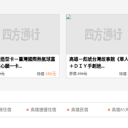
通造型卡－臺灣國際熱氣球嘉
高雄－彪琥台灣故事館《單
心願一卡...
＋ＤＩＹ手創迷...
0元
180元
原價
250元
特價
特價
灣住宿
高雄捷運住宿
高雄民宿
高雄85