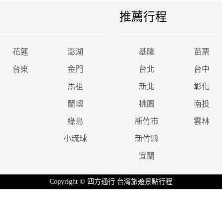
推薦行程
花蓮
澎湖
基隆
苗栗
台東
金門
台北
台中
馬祖
新北
彰化
蘭嶼
桃園
南投
綠島
新竹市
雲林
小琉球
新竹縣
宜蘭
Copyright © 四方通行 台灣旅遊景點行程