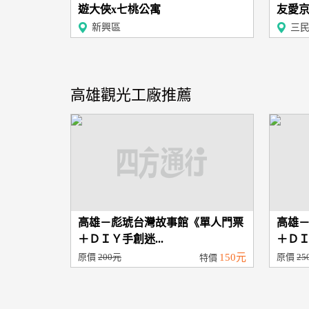
遊大俠x七桃公寓
友愛京
新興區
三
高雄觀光工廠推薦
高雄－彪琥台灣故事館《單人門票
高雄
＋ＤＩＹ手創迷...
＋ＤＩ
原價
200元
150元
原價
25
特價