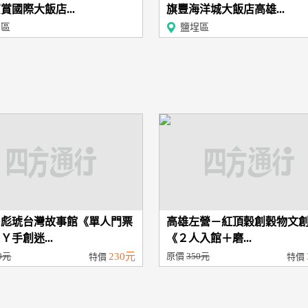
賞國際大飯店...
旗豐海洋城大飯店高雄...
民區
鹽埕區
－彪琥台灣故事館《單人門票
高雄左營－紅頂穀創穀物文
Ｙ手創迷...
《２人入館＋磨...
0元
230元
原價
350元
特價
特價