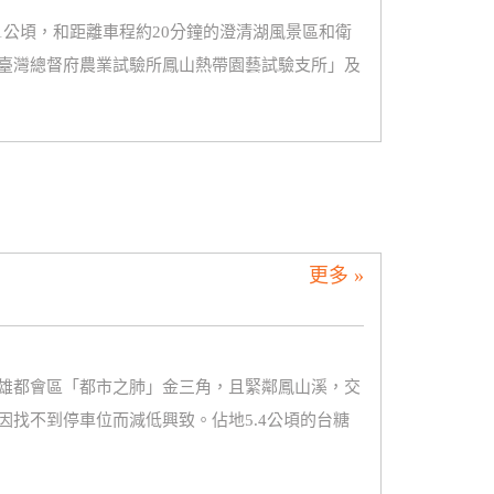
1公頃，和距離車程約20分鐘的澄清湖風景區和衛
臺灣總督府農業試驗所鳳山熱帶園藝試驗支所」及
更多 »
雄都會區「都市之肺」金三角，且緊鄰鳳山溪，交
找不到停車位而減低興致。佔地5.4公頃的台糖