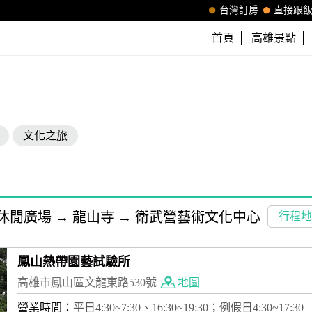
台灣訂房
直接跟
首頁
高雄景點
文化之旅
休閒廣場
→
龍山寺
→
衛武營藝術文化中心
行程地
鳳山熱帶園藝試驗所
高雄市鳳山區文龍東路530號
地圖
營業時間：
平日4:30~7:30、16:30~19:30；例假日4:30~17:30