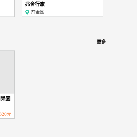
兆舍行旅
前金區
更多
創樂園
320元