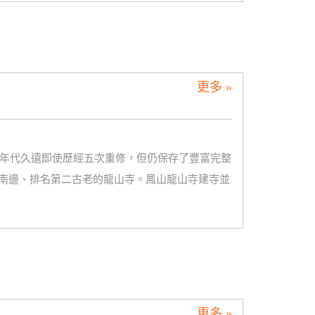
更多 »
為年代久遠即使歷經五次重修，但仍保存了豐富完整
南邊、排名第二古老的龍山寺。鳳山龍山寺建寺並
更多 »