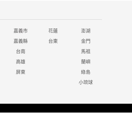
嘉義市
花蓮
澎湖
嘉義縣
台東
金門
台南
馬祖
高雄
蘭嶼
屏東
綠島
小琉球