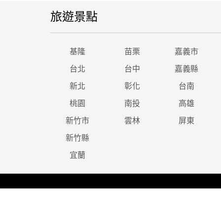
旅遊景點
基隆
苗栗
嘉義市
台北
台中
嘉義縣
新北
彰化
台南
桃園
南投
高雄
新竹市
雲林
屏東
新竹縣
宜蘭