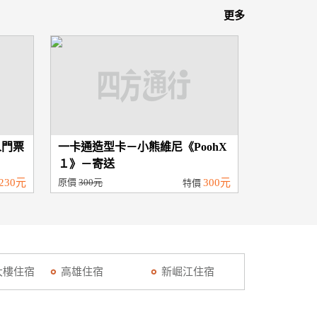
更多
人門票
一卡通造型卡－小熊維尼《PoohX
１》－寄送
230元
原價
300元
300元
特價
大樓住宿
高雄住宿
新崛江住宿