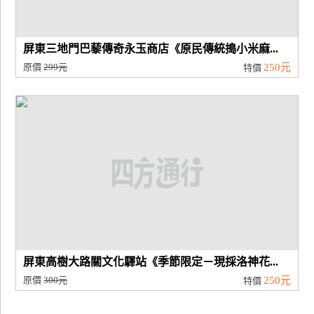
屏東三地門巴藜傳奇永玉商店《原民傳統搗小米麻...
原價
299元
250元
特價
屏東高樹大路關文化驛站《季節限定－現採洛神花...
原價
300元
250元
特價