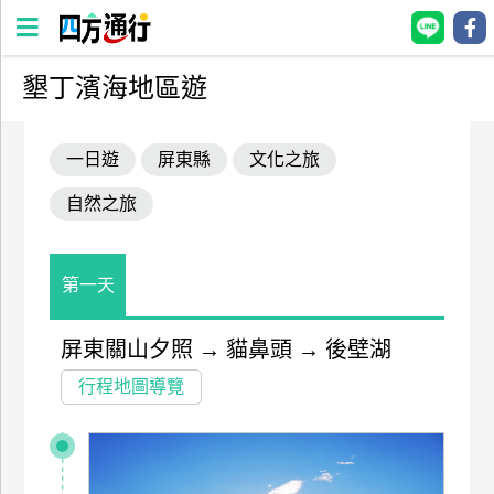
墾丁濱海地區遊
四
方
一日遊
屏東縣
文化之旅
通
行
自然之旅
訂
房
第一天
台
灣
屏東關山夕照
→
貓鼻頭
→
後壁湖
訂
行程地圖導覽
房
直接跟飯店訂房
HOT