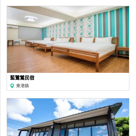
廠
商
合
作
旅
伴
計
劃
藍鷺鷥民宿
東港鎮
商
品
宣
傳