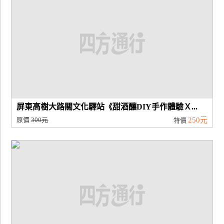
屏東高樹大路關文化驛站《甜酒釀DIY手作體驗Ｘ...
原價
300元
250元
特價