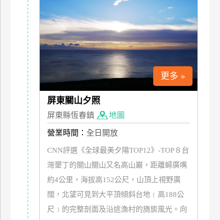
特
色
民
宿
更多 »
全
球
屏東關山夕照
租
屏東縣恆春鎮
地圖
車
營業時間：
全日開放
網
CNN評選《全球最美夕陽TOP12》-TOP８台
紅
灣墾丁的關山關山又名高山巖，距離蟳廣嘴
帶
約4公里，海拔高152公尺，山頂上視野廣
你
闊，北望可見到大平頂傾斜台地﹝高188公
玩
尺﹞的完整剖面及沿途漁村的旖旎風光。向