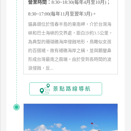
營業時間：
8:30~18:30(每年4月至10月)；
管
理
8:30~17:00(每年11月至翌年3月)。
貓鼻頭位於恆春半島的東南岬，介於台灣海
峽和巴士海峽的交界處，距白沙約3.5公里，
會
員
為典型的珊瑚礁海岸侵蝕地形，鳥瞰似女孩
帳
的百摺裙，故有裙礁海岸之稱，並與鵝鑾鼻
戶
形成台灣最南之兩端。由於受到長時間的波
浪侵蝕，反...
客
服
景點路線導航
聯
絡
單
Line
線