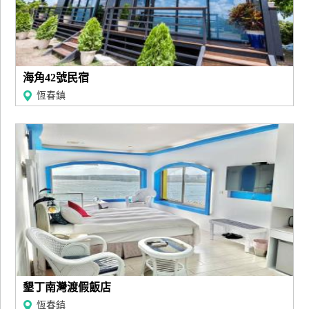
海角42號民宿
恆春鎮
墾丁南灣渡假飯店
恆春鎮