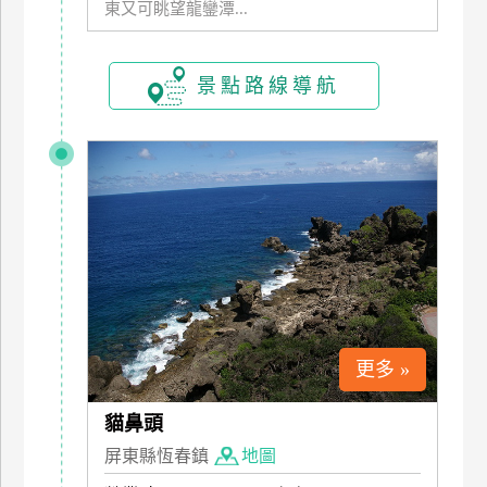
東又可眺望龍鑾潭...
玩
樂
地
景點路線導航
圖
顧
客
服
務
顧
客
滿
意
更多 »
度
貓鼻頭
屏東縣恆春鎮
地圖
訂
單