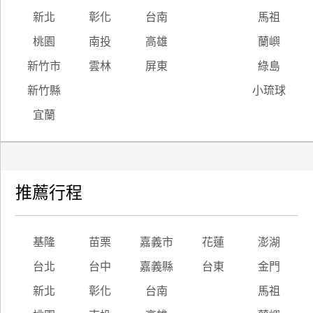
新北
彰化
台南
馬祖
桃園
南投
高雄
蘭嶼
新竹市
雲林
屏東
綠島
新竹縣
小琉球
宜蘭
推薦行程
基隆
苗栗
嘉義市
花蓮
澎湖
台北
台中
嘉義縣
台東
金門
新北
彰化
台南
馬祖