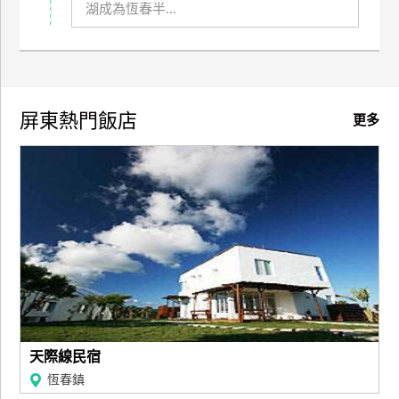
湖成為恆春半...
訂
房
請
屏東熱門飯店
更多
款
收
據
合
作
提
案
飯
店
合
天際線民宿
作
恆春鎮