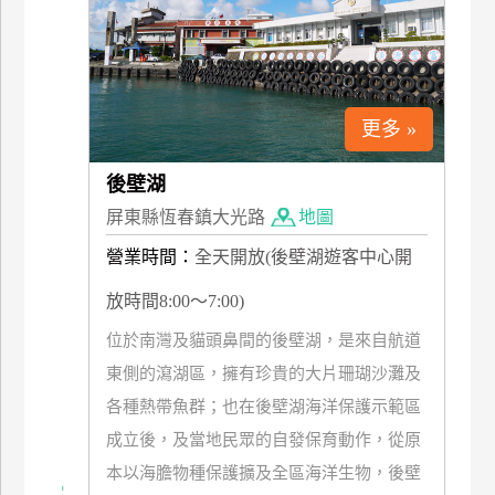
上
客
服
更多 »
紅
利
後壁湖
查
屏東縣恆春鎮大光路
地圖
詢
營業時間：
全天開放(後壁湖遊客中心開
放時間8:00～7:00)
訂
房
位於南灣及貓頭鼻間的後壁湖，是來自航道
Q&A
東側的瀉湖區，擁有珍貴的大片珊瑚沙灘及
各種熱帶魚群；也在後壁湖海洋保護示範區
國
成立後，及當地民眾的自發保育動作，從原
旅
本以海膽物種保護擴及全區海洋生物，後壁
卡