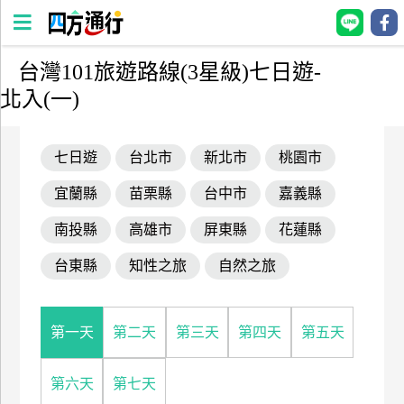
台灣101旅遊路線(3星級)七日遊-
四
北入(一)
方
通
行
七日遊
台北市
新北市
桃園市
訂
宜蘭縣
苗栗縣
台中市
嘉義縣
房
南投縣
高雄市
屏東縣
花蓮縣
台
台東縣
知性之旅
自然之旅
灣
訂
房
第一天
第二天
第三天
第四天
第五天
直接跟飯店訂房
HOT
第六天
第七天