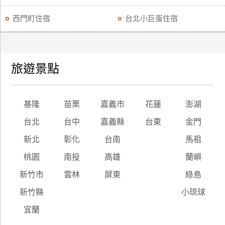
西門町住宿
台北小巨蛋住宿
旅遊景點
基隆
苗栗
嘉義市
花蓮
澎湖
台北
台中
嘉義縣
台東
金門
新北
彰化
台南
馬祖
桃園
南投
高雄
蘭嶼
新竹市
雲林
屏東
綠島
新竹縣
小琉球
宜蘭