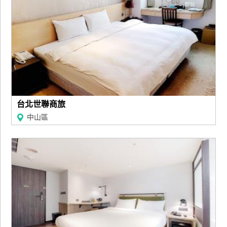
管
理
會
員
帳
戶
台北世聯商旅
中山區
客
服
聯
絡
單
Line
線