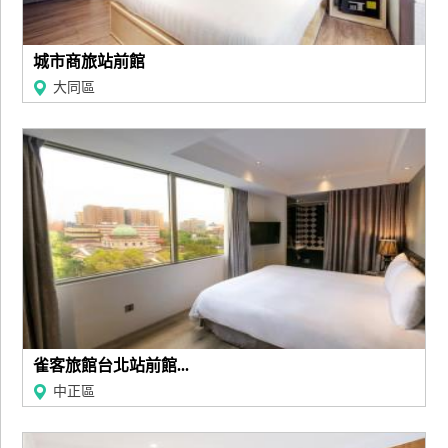
上
客
城市商旅站前館
服
大同區
紅
利
查
詢
訂
房
Q&A
雀客旅館台北站前館...
中正區
國
旅
卡