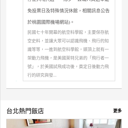
玩
免投票日及特殊情況休館，相關訊息公告
樂
地
於桃園國際機場網站)。
圖
民國七十年開幕的航空科學館，主要保存航
顧
空史料，並讓大眾可以認識飛機、飛行的知
客
服
識等等，一進到航空科學館，頭頂上就有一
務
架動力飛機，是美國萊特兄弟的「飛行者一
號」，於美國試飛成功後，奠定日後動力飛
顧
行的研究與發...
客
滿
意
度
台北熱門飯店
更多
訂
單