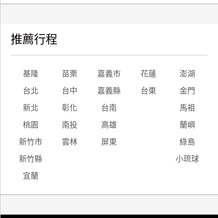
推薦行程
基隆
苗栗
嘉義市
花蓮
澎湖
台北
台中
嘉義縣
台東
金門
新北
彰化
台南
馬祖
桃園
南投
高雄
蘭嶼
新竹市
雲林
屏東
綠島
新竹縣
小琉球
宜蘭