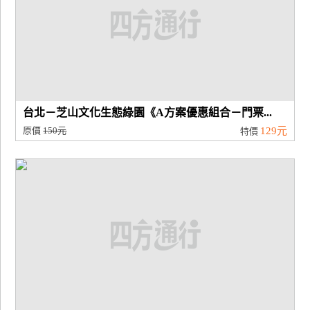
廠
商
合
作
台北－芝山文化生態綠園《A方案優惠組合－門票...
旅
原價
150元
129元
特價
伴
計
劃
商
品
宣
傳