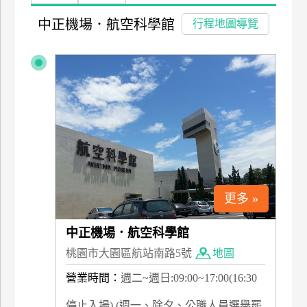
特
中正機場．航空科學館
行程地圖導覽
色
民
宿
全
球
租
車
更多 »
網
紅
中正機場．航空科學館
帶
桃園市大園區航站南路5號
地圖
你
玩
營業時間：
週二~週日:09:00~17:00(16:30
停止入場) (週一、除夕、公職人員選舉罷