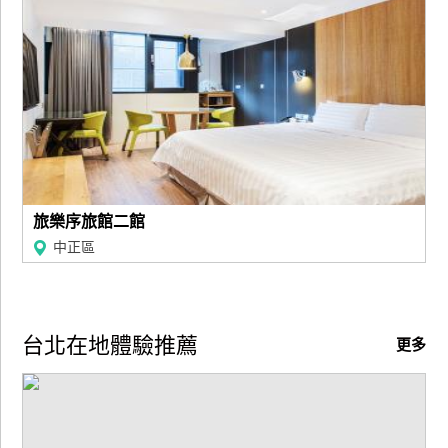
訂
房
請
款
收
據
旅樂序旅館二館
合
作
中正區
提
案
台北在地體驗推薦
更多
飯
店
合
作