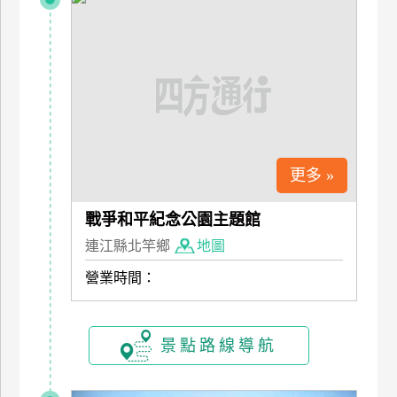
玩
樂
地
圖
顧
客
服
務
更多 »
戰爭和平紀念公園主題館
顧
連江縣北竿鄉
地圖
客
滿
營業時間：
意
度
景點路線導航
訂
單