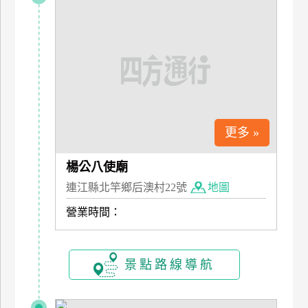
特
色
民
宿
全
球
更多 »
租
車
楊公八使廟
連江縣北竿鄉后澳村22號
地圖
網
營業時間：
紅
帶
你
景點路線導航
玩