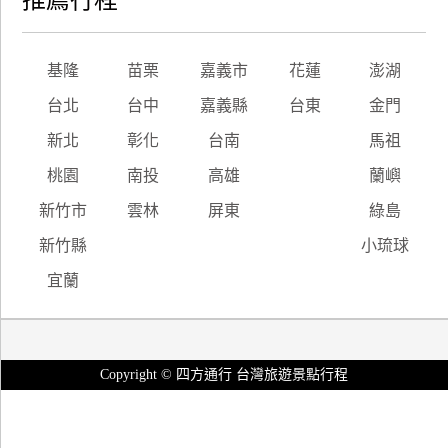
推薦行程
基隆
苗栗
嘉義市
花蓮
澎湖
台北
台中
嘉義縣
台東
金門
新北
彰化
台南
馬祖
桃園
南投
高雄
蘭嶼
新竹市
雲林
屏東
綠島
新竹縣
小琉球
宜蘭
Copyright © 四方通行 台灣旅遊景點行程