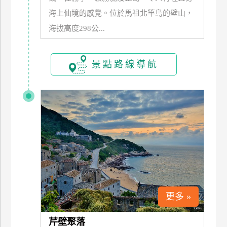
上
海上仙境的感覺。位於馬祖北竿島的壁山，
客
海拔高度298公...
服
景點路線導航
紅
利
查
詢
訂
房
Q&A
更多 »
國
旅
芹壁聚落
卡