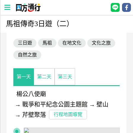
馬祖傳奇3日遊（二）
四
方
三日遊
馬祖
在地文化
文化之旅
通
行
自然之旅
訂
房
第一天
第二天
第三天
台
灣
楊公八使廟
訂
→
戰爭和平紀念公園主題館
→
壁山
房
→
芹壁聚落
行程地圖導覽
直接跟飯店訂房
HOT