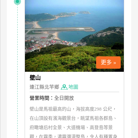
管
理
會
員
帳
戶
更多 »
壁山
客
服
連江縣北竿鄉
地圖
聯
營業時間：
全日開放
絡
單
壁山是馬祖最高的山，海拔高度298 公尺，
在山頂設有濱海觀景台，眺望馬祖各群島、
府瞰塘后村全景、大道機場、高登島等景
Line
觀，在霧季，濃霧瀰漫整島，令人有種置身
線