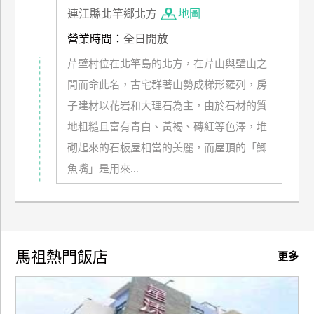
連江縣北竿鄉北方
地圖
訂
房
營業時間：
全日開放
芹壁村位在北竿島的北方，在芹山與壁山之
請
間而命此名，古宅群著山勢成梯形羅列，房
款
子建材以花岩和大理石為主，由於石材的質
收
地粗糙且富有青白、黃褐、磚紅等色澤，堆
據
砌起來的石板屋相當的美麗，而屋頂的「鯽
合
魚嘴」是用來...
作
提
案
飯
馬祖熱門飯店
更多
店
合
作