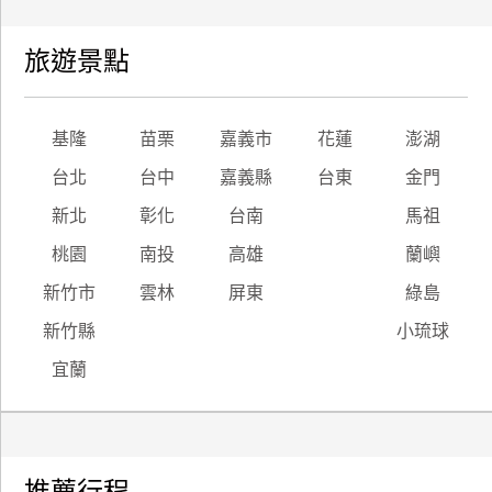
旅遊景點
基隆
苗栗
嘉義市
花蓮
澎湖
台北
台中
嘉義縣
台東
金門
新北
彰化
台南
馬祖
桃園
南投
高雄
蘭嶼
新竹市
雲林
屏東
綠島
新竹縣
小琉球
宜蘭