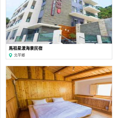
廠
商
合
作
旅
馬祖星漾海景民宿
伴
北竿鄉
計
劃
商
品
宣
傳