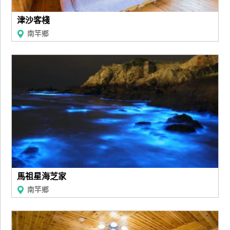
津沙客棧
南竿鄉
馬祖星海芝家
南竿鄉