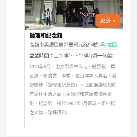
更多 »
鍾理和紀念館
高雄市美濃區廣鄰里朝元路95號
地圖
營業時間：
上午9時~下午5時(週一休館)
1979年6月，由文學界林海音、鍾肇政、葉
石濤、鄭清文、李喬、張良澤等人具名，發
起籌建「鍾理和紀念館」。此館為鍾理和晚
年寫作生活之處，由鍾理和家屬無條件提
供，紀念館一樓於1983年8月落成。館中紀
念文物，除鍾理和...