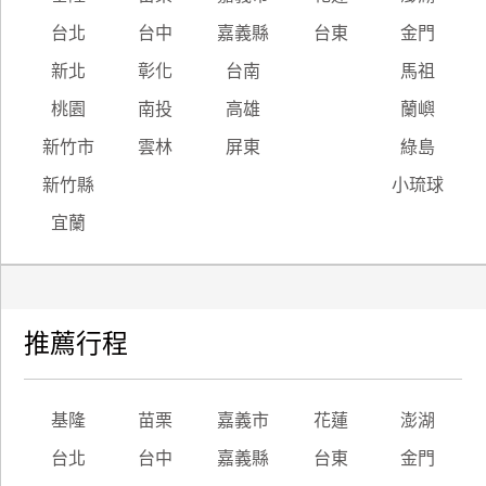
台北
台中
嘉義縣
台東
金門
新北
彰化
台南
馬祖
桃園
南投
高雄
蘭嶼
新竹市
雲林
屏東
綠島
新竹縣
小琉球
宜蘭
推薦行程
基隆
苗栗
嘉義市
花蓮
澎湖
台北
台中
嘉義縣
台東
金門