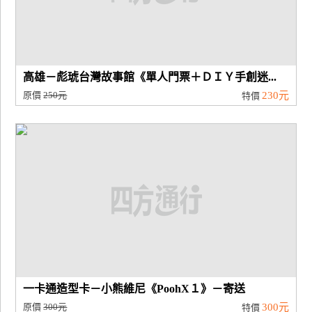
高雄－彪琥台灣故事館《單人門票＋ＤＩＹ手創迷...
原價
250元
230元
特價
一卡通造型卡－小熊維尼《PoohX１》－寄送
原價
300元
300元
特價