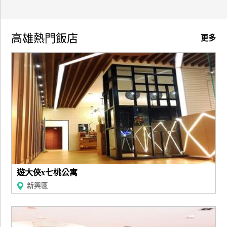
高雄熱門飯店
更多
遊大俠x七桃公寓
新興區