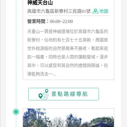
神威天台山
管
高雄市六龜區新寮村三民路81號
地圖
理
營業時間：
06:00~22:00
天臺山一貫道神威道場位於高雄市六龜區的
會
員
新寮村，佔地約有七百七十五英畝，周圍是
帳
世外桃源般的自然景緻美不勝收，看起來宛
戶
如一幅畫，同時也是人間的彌勒聖域。漫步
其中，可以感受到其自然的遼闊與靜謐，彷
客
彿能夠洗去一...
服
聯
絡
景點路線導航
單
Line
線