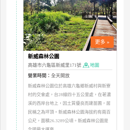
上
客
服
紅
更多 »
利
查
新威森林公園
詢
高雄市六龜區新威里171號
地圖
營業時間：
全天開放
訂
新威森林公園位於高雄六龜鄉新威村與新寮
房
村的交會處，台28線四十五公里處，在荖濃
Q&A
溪的西岸台地上，因土質優良而建苗圃，居
民稱之為坪頂。新威森林公園海拔約有兩百
國
公尺，面積26.3289公頃。新威森林公園是
旅
卡
全國最大運育...