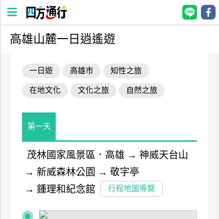
高雄山麓一日逍遙遊
四
方
一日遊
高雄市
知性之旅
通
行
在地文化
文化之旅
自然之旅
訂
房
第一天
台
灣
茂林國家風景區．高雄
→
神威天台山
訂
→
新威森林公園
→
敬字亭
房
→
鍾理和紀念館
行程地圖導覽
直接跟飯店訂房
HOT