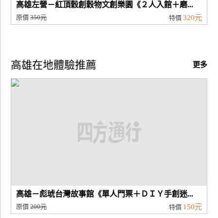
高雄左營－紅頂穀創穀物文創樂園《２人入館＋磨...
原價
350元
320元
特價
高雄在地體驗推薦
更多
高雄－彪琥台灣故事館《單人門票＋ＤＩＹ手創迷...
原價
200元
150元
特價