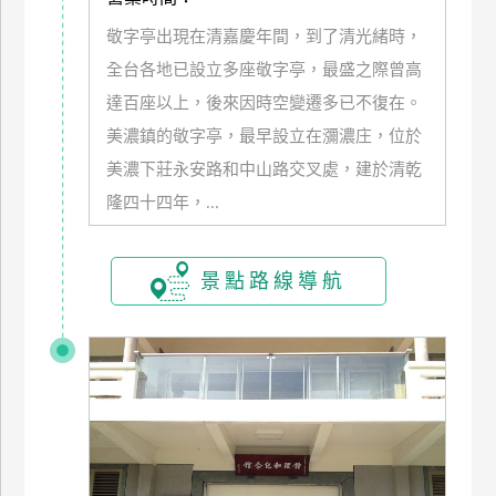
敬字亭出現在清嘉慶年間，到了清光緒時，
廠
全台各地已設立多座敬字亭，最盛之際曾高
商
合
達百座以上，後來因時空變遷多已不復在。
作
美濃鎮的敬字亭，最早設立在瀰濃庄，位於
美濃下莊永安路和中山路交叉處，建於清乾
旅
隆四十四年，...
伴
計
景點路線導航
劃
商
品
宣
傳