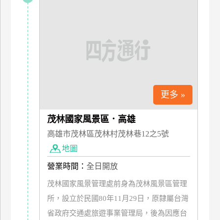
特
色
民
宿
全
球
更多 »
租
車
茂林國家風景區．高雄
高雄市茂林區茂林村茂林巷12之5號
地圖
網
紅
營業時間：
全日開放
帶
茂林國家風景管理處前身為茂林風景區管理
你
玩
所，設立於民國80年11月29日，原隸屬台灣
省政府交通處旅遊事業管理局，後為因應台