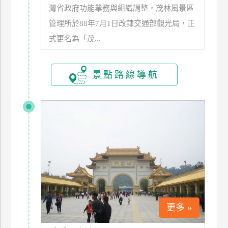
灣省政府功能業務與組織調整，茂林風景區
玩
管理所於88年7月1日改隸交通部觀光局，正
樂
地
式更名為「茂...
圖
顧
景點路線導航
客
服
務
顧
客
滿
意
度
更多 »
訂
單