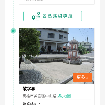
訂
房
景點路線導航
請
款
收
據
合
作
提
案
更多 »
飯
店
敬字亭
合
高雄市美濃區中山路
地圖
作
營業時間：