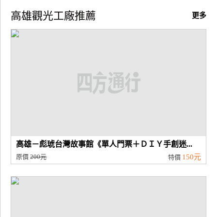
高雄觀光工廠推薦
更多
高雄－彪琥台灣故事館《單人門票＋ＤＩＹ手創迷...
原價
200元
150元
特價