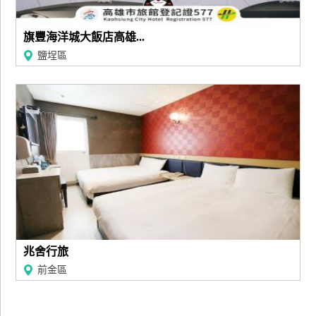
旗豐海洋城大飯店高雄...
鹽埕區
兆舍行旅
前金區