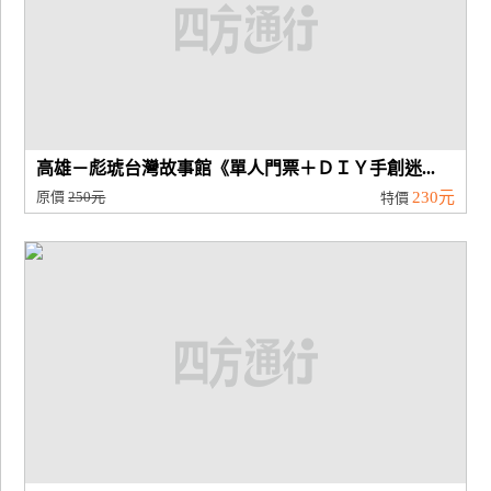
高雄－彪琥台灣故事館《單人門票＋ＤＩＹ手創迷...
原價
250元
230元
特價