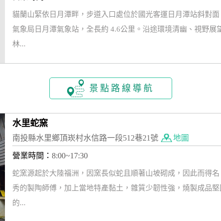
貓蘭山緊依日月潭畔，步道入口處位於國光客運日月潭站斜對面
氣象局日月潭氣象站，全長約 4.6公里。沿途環境清幽、視野
林...
景點路線導航
水里蛇窯
南投縣水里鄉頂崁村水信路一段512巷21號
地圖
營業時間：
8:00~17:30
蛇窯源起於大陸福洲，因窯長似蛇且順著山坡砌成，因此而得名
秀的製陶師傅，加上當地特產黏土，雜質少韌性強，燒製成品堅
的...