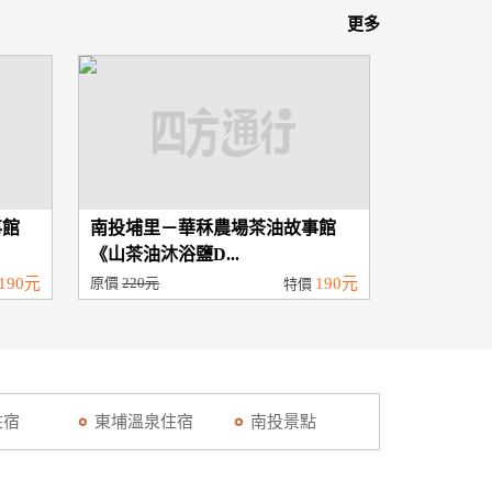
更多
事館
南投埔里－華秝農場茶油故事館
《山茶油沐浴鹽D...
190元
原價
220元
190元
特價
住宿
東埔溫泉住宿
南投景點