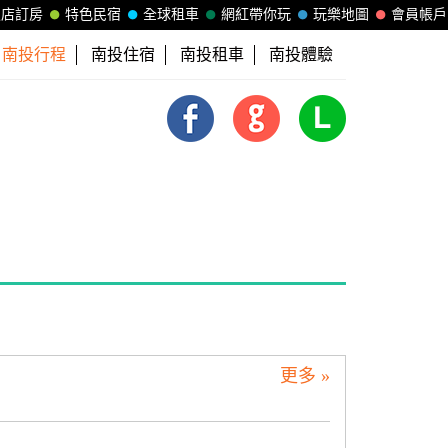
飯店訂房
特色民宿
全球租車
網紅帶你玩
玩樂地圖
會員帳戶
南投行程
南投住宿
南投租車
南投體驗
更多 »