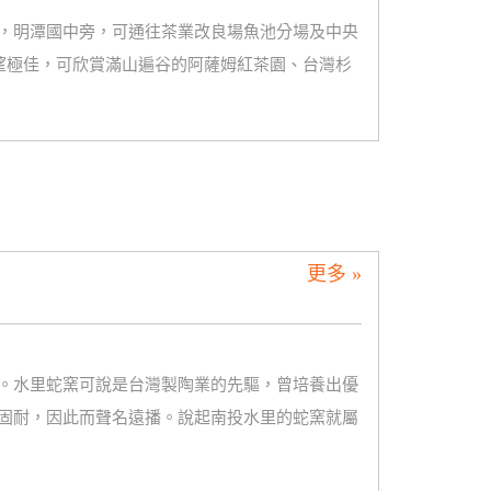
，明潭國中旁，可通往茶業改良場魚池分場及中央
展望極佳，可欣賞滿山遍谷的阿薩姆紅茶園、台灣杉
更多 »
。水里蛇窯可說是台灣製陶業的先驅，曾培養出優
固耐，因此而聲名遠播。說起南投水里的蛇窯就屬