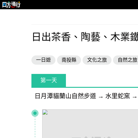
日出茶香、陶藝、木業
一日遊
南投縣
文化之旅
自然之旅
第一天
日月潭貓蘭山自然步道
→
水里蛇窯
→