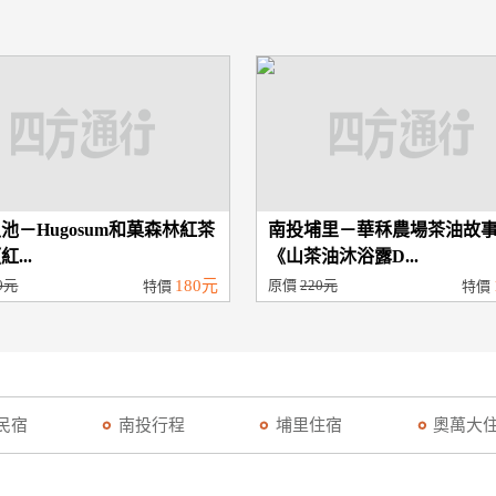
池－Hugosum和菓森林紅茶
南投埔里－華秝農場茶油故
...
《山茶油沐浴露D...
0元
180元
原價
220元
特價
特價
民宿
南投行程
埔里住宿
奧萬大