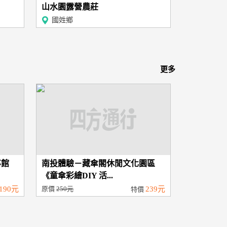
山水園露營農莊
國姓鄉
更多
事館
南投體驗－藏傘閣休閒文化園區
《童傘彩繪DIY 活...
190元
原價
250元
239元
特價