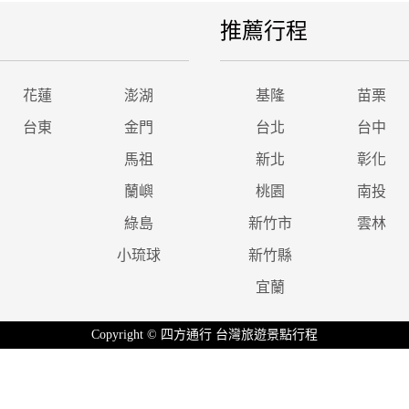
推薦行程
花蓮
澎湖
基隆
苗栗
台東
金門
台北
台中
馬祖
新北
彰化
蘭嶼
桃園
南投
綠島
新竹市
雲林
小琉球
新竹縣
宜蘭
Copyright © 四方通行 台灣旅遊景點行程