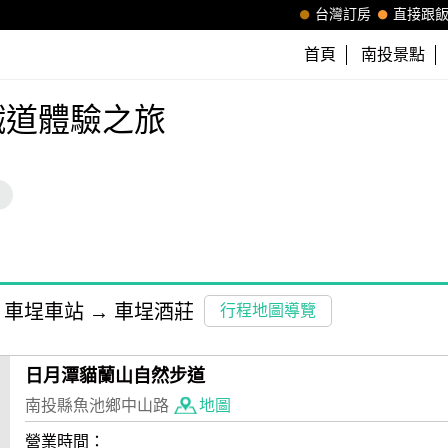
台灣訂房
直接跟
首頁
南投景點
鐵道體驗之旅
車埕車站
→
車埕酒莊
行程地圖導覽
日月潭貓蘭山自然步道
南投縣魚池鄉中山路
地圖
營業時間：