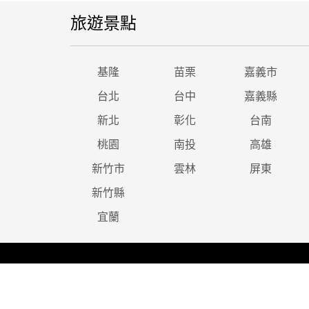
旅遊景點
基隆
苗栗
嘉義市
台北
台中
嘉義縣
新北
彰化
台南
桃園
南投
高雄
新竹市
雲林
屏東
新竹縣
宜蘭