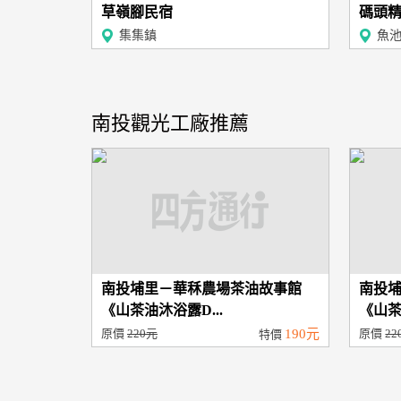
草嶺腳民宿
碼頭
集集鎮
魚
南投觀光工廠推薦
南投埔里－華秝農場茶油故事館
南投
《山茶油沐浴露D...
《山茶
原價
220元
190元
原價
22
特價