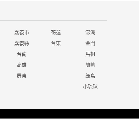
嘉義市
花蓮
澎湖
嘉義縣
台東
金門
台南
馬祖
高雄
蘭嶼
屏東
綠島
小琉球