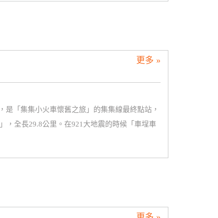
更多 »
，是「集集小火車懷舊之旅」的集集線最終點站，
，全長29.8公里。在921大地震的時候「車埕車
更多 »