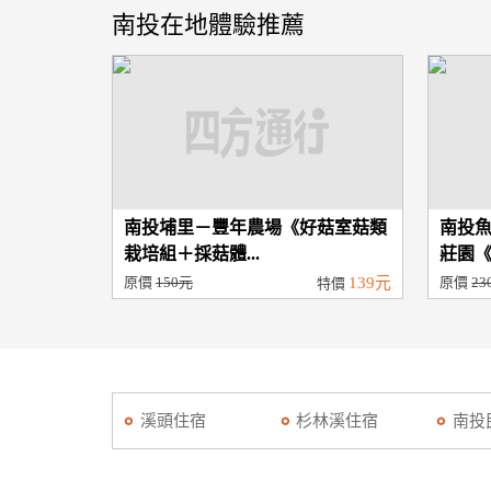
南投在地體驗推薦
南投埔里－豐年農場《好菇室菇類
南投魚
栽培組＋採菇體...
莊園《紅
原價
150元
139元
原價
23
特價
溪頭住宿
杉林溪住宿
南投