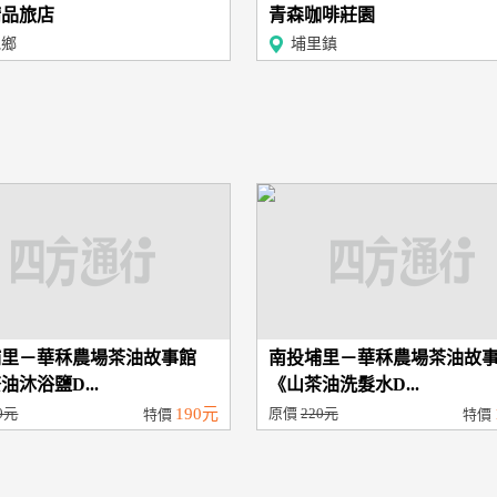
精品旅店
青森咖啡莊園
池鄉
埔里鎮
埔里－華秝農場茶油故事館
南投埔里－華秝農場茶油故
油沐浴鹽D...
《山茶油洗髮水D...
0元
190元
原價
220元
特價
特價