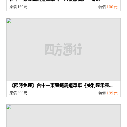
原價
160元
100元
特價
《限時免運》台中－東豐鐵馬道單車《美利達禾苑...
原價
300元
199元
特價