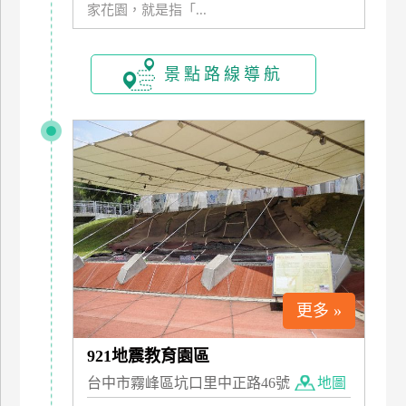
家花園，就是指「...
玩
樂
地
景點路線導航
圖
顧
客
服
務
顧
客
滿
意
更多 »
度
921地震教育園區
訂
台中市霧峰區坑口里中正路46號
地圖
單