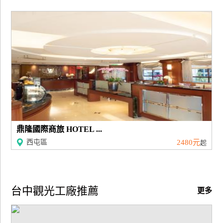
廠
商
合
作
旅
伴
計
劃
鼎隆國際商旅 HOTEL ...
西屯區
2480元
起
商
品
宣
台中觀光工廠推薦
更多
傳