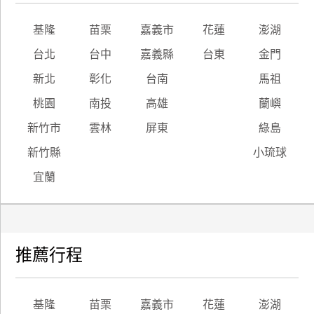
基隆
苗栗
嘉義市
花蓮
澎湖
台北
台中
嘉義縣
台東
金門
新北
彰化
台南
馬祖
桃園
南投
高雄
蘭嶼
新竹市
雲林
屏東
綠島
新竹縣
小琉球
宜蘭
推薦行程
基隆
苗栗
嘉義市
花蓮
澎湖