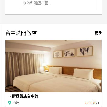
水池和雕塑花園...
訂
房
請
台中熱門飯店
款
更多
收
據
合
作
提
案
飯
店
合
卡爾登飯店台中館
作
西區
2200元
起