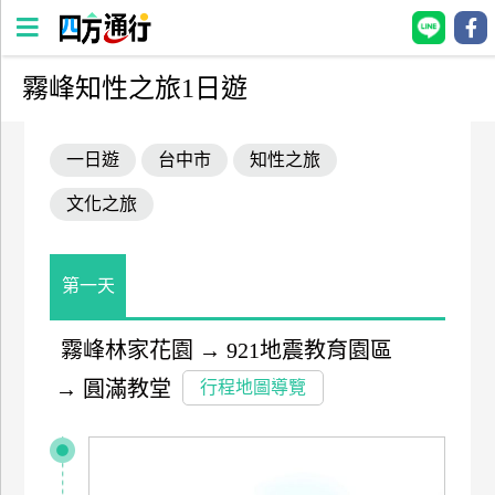
霧峰知性之旅1日遊
四
方
一日遊
台中市
知性之旅
通
行
文化之旅
訂
房
第一天
台
灣
霧峰林家花園
→
921地震教育園區
訂
→
圓滿教堂
行程地圖導覽
房
直接跟飯店訂房
HOT