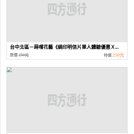
台中北區－蒔嚐花藝《絹印明信片單人體驗優惠Ｘ...
原價
250元
250元
特價