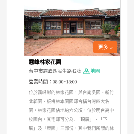
特
色
民
宿
更多 »
全
球
霧峰林家花園
租
車
台中市霧峰區民生路42號
地圖
營業時間：
08:00~18:00
網
位於霧峰鄉的林家花園，與台南吳園、新竹
紅
北郭園、板橋林本園園邸合稱台灣四大名
帶
園，林家花園佔地約六公頃，位於明台高中
你
校園內，其宅邸可分為: 「頂厝」、「下
玩
厝」及「萊園」三部份，其中我們所謂的林