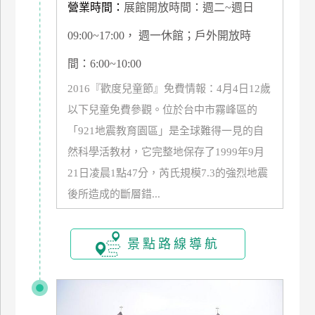
營業時間：
展館開放時間：週二~週日
管
理
09:00~17:00， 週一休館；戶外開放時
間：6:00~10:00
會
2016『歡度兒童節』免費情報：4月4日12歲
員
以下兒童免費參觀。位於台中市霧峰區的
帳
「921地震教育園區」是全球難得一見的自
戶
然科學活教材，它完整地保存了1999年9月
21日凌晨1點47分，芮氏規模7.3的強烈地震
客
後所造成的斷層錯...
服
聯
絡
景點路線導航
單
Line
線