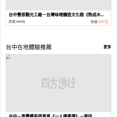
台中豐原觀光工廠－台灣味噌釀造文化館《熟成木...
原價
600元
480元
特價
台中在地體驗推薦
更多
台中－東豐鐵馬道單車《一人優惠價》－寄送