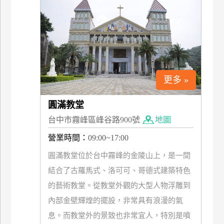
上
客
服
紅
更多 »
利
查
圓滿教堂
詢
台中市霧峰區峰谷路900號
地圖
營業時間：
09:00~17:00
訂
房
圓滿教堂位於台中霧峰的金陵山上，是一間
Q&A
結合了古羅馬式、洛可可、哥德式建築特色
的藝術教堂。從教堂外觀的大型人物浮雕到
國
內部金壁輝煌的擺設，非常具有浪漫的氣
旅
息。而教堂外的景致也非常宜人，特別是噴
卡