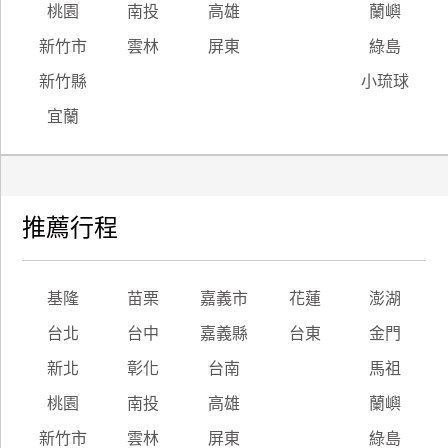
桃園
南投
高雄
蘭嶼
新竹市
雲林
屏東
綠島
新竹縣
小琉球
宜蘭
推薦行程
基隆
苗栗
嘉義市
花蓮
澎湖
台北
台中
嘉義縣
台東
金門
新北
彰化
台南
馬祖
桃園
南投
高雄
蘭嶼
新竹市
雲林
屏東
綠島