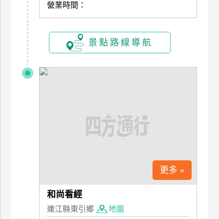
營業時間：
訂
房
景點路線導航
請
款
收
據
合
作
提
案
更多 »
飯
店
合
和尚看經
作
連江縣東引鄉
地圖