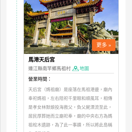
玩
樂
地
圖
顧
更多 »
客
服
務
馬港天后宮
連江縣南竿鄉馬祖村
地圖
顧
營業時間：
客
天后宮（媽祖廟）是座落在馬祖港邊，廟內
滿
意
奉祀媽祖，左右陪祀千里眼和順風耳，相傳
度
是孝女林默娘投海救父，負父屍漂流至此，
居民厚葬她而立廟祀奉，廟的中央右方為媽
訂
祖棺木遺跡，為了此一事蹟，所以將此島稱
單