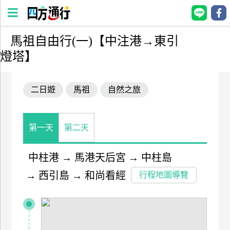
馬祖自由行(一)【中注港→東引
四
燈塔】
方
通
行
二日遊
馬祖
自然之旅
訂
房
第一天
第二天
台
中柱港
→
馬港天后宮
→
中柱島
灣
訂
→
西引島
→
和尚看經
行程地圖導覽
房
直接跟飯店訂房
HOT