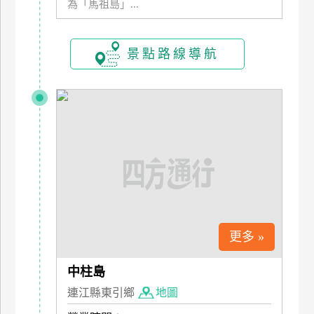
為「馬祖島」...
管
理
景點路線導航
會
員
帳
戶
客
服
聯
絡
更多 »
單
中柱島
連江縣東引鄉
地圖
Line
線