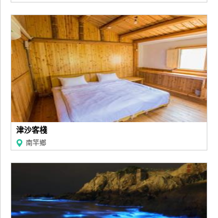
津沙客棧
南竿鄉