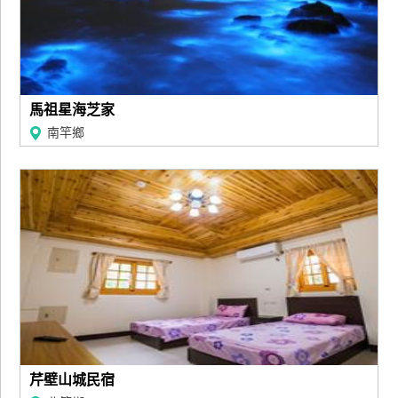
馬祖星海芝家
南竿鄉
芹壁山城民宿