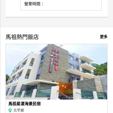
營業時間：
廠
商
合
作
馬祖熱門飯店
更多
旅
伴
計
劃
商
品
宣
傳
馬祖星漾海景民宿
北竿鄉