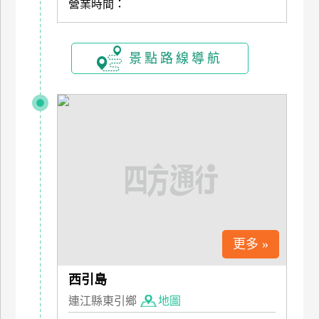
營業時間：
上
客
服
景點路線導航
紅
利
查
詢
訂
房
Q&A
更多 »
西引島
國
旅
連江縣東引鄉
地圖
卡