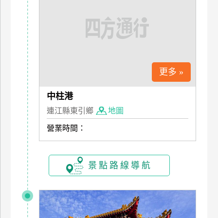
特
色
民
宿
更多 »
全
球
中柱港
租
連江縣東引鄉
地圖
車
營業時間：
網
紅
景點路線導航
帶
你
玩