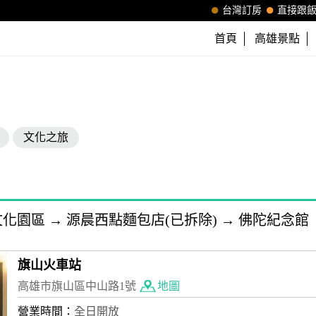
台灣訂房
直接跟
首頁
高雄景點
文化之旅
文化園區
→
源晨西點麵包店(已拆除)
→
佛陀紀念館
旗山火車站
高雄市旗山區中山路1號
地圖
營業時間：
全日開放