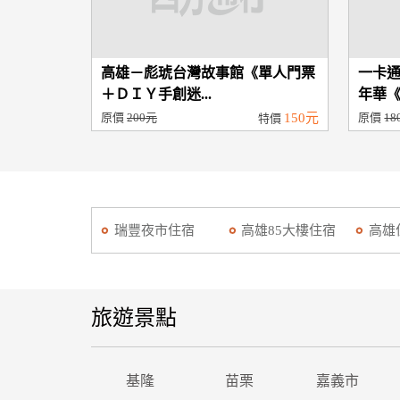
高雄－彪琥台灣故事館《單人門票
一卡
＋ＤＩＹ手創迷...
年華《
原價
200元
150元
原價
18
特價
瑞豐夜市住宿
高雄85大樓住宿
高雄
旅遊景點
基隆
苗栗
嘉義市