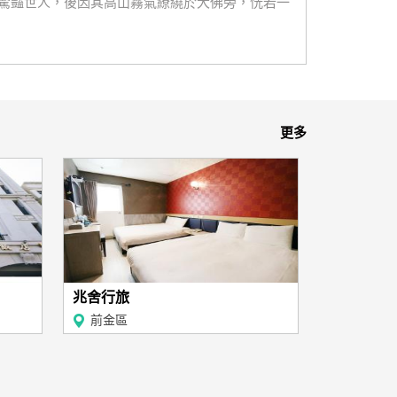
驚豔世人，後因其高山霧氣繚繞於大佛旁，恍若一
更多
兆舍行旅
前金區