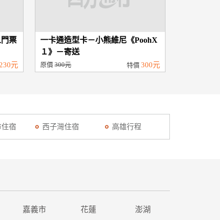
人門票
一卡通造型卡－小熊維尼《PoohX
１》－寄送
230元
原價
300元
300元
特價
市住宿
西子灣住宿
高雄行程
嘉義市
花蓮
澎湖