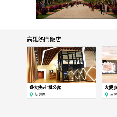
高雄熱門飯店
遊大俠x七桃公寓
友愛京
新興區
三