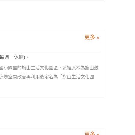
更多 »
00(每週一休館)。
國小隔壁的旗山生活文化園區，這裡原本為旗山鼓
這塊空間改善再利用後定名為「旗山生活文化園
更多 »