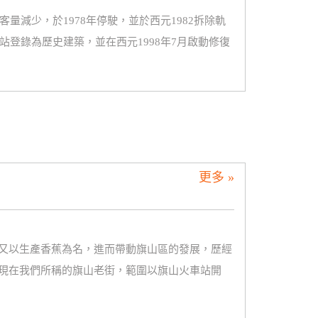
量減少，於1978年停駛，並於西元1982拆除軌
站登錄為歷史建築，並在西元1998年7月啟動修復
更多 »
又以生產香蕉為名，進而帶動旗山區的發展，歷經
現在我們所稱的旗山老街，範圍以旗山火車站開