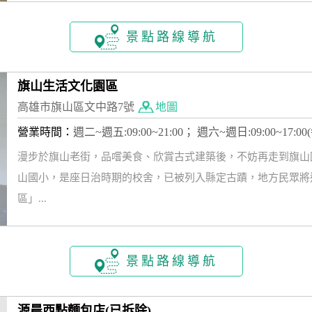
景點路線導航
旗山生活文化園區
高雄市旗山區文中路7號
地圖
營業時間：
週二~週五:09:00~21:00； 週六~週日:09:00~17:
漫步於旗山老街，品嚐美食、欣賞古式建築後，不妨再走到旗山
山國小，是座日治時期的校舍，已被列入縣定古蹟，地方民眾將
區」...
景點路線導航
源晨西點麵包店(已拆除)