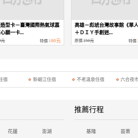
通造型卡－臺灣國際熱氣球嘉
高雄－彪琥台灣故事館《單
心願一卡...
＋ＤＩＹ手創迷...
0元
180元
原價
250元
特價
特價
住宿
新崛江住宿
不老溫泉住宿
六合夜
推薦行程
花蓮
澎湖
基隆
苗栗