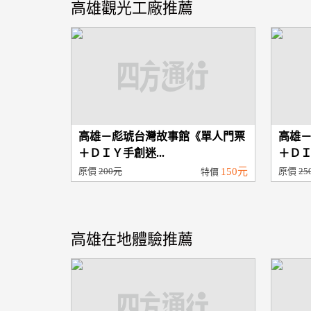
高雄觀光工廠推薦
高雄－彪琥台灣故事館《單人門票
高雄
＋ＤＩＹ手創迷...
＋ＤＩ
原價
200元
150元
原價
25
特價
高雄在地體驗推薦