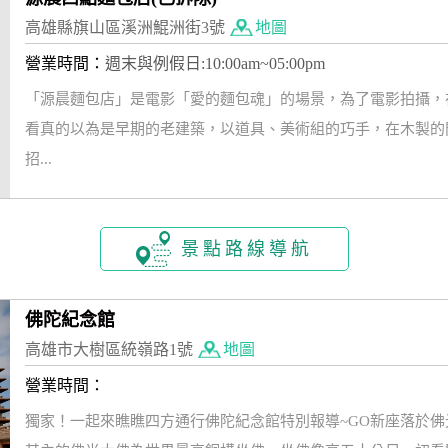
高雄縣旗山區溪洲鯤洲街3號
地圖
營業時間：
週末與例假日:10:00am~05:00pm
「源晨麵包店」是電影「愛的麵包魂」的場景，為了電影拍攝，
看真的以為是早期的老建築，以道具、美術組的巧手，在木製的
招...
景點路線導航
佛陀紀念館
高雄市大樹區統嶺路1號
地圖
營業時間：
獨家！一起來瞧瞧四方通行佛陀紀念館特別報導~GO新座落於