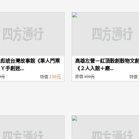
－彪琥台灣故事館《單人門票
高雄左營－紅頂穀創穀物文
Ｙ手創迷...
《２人入館＋磨...
0元
230元
原價
350元
特價
特價