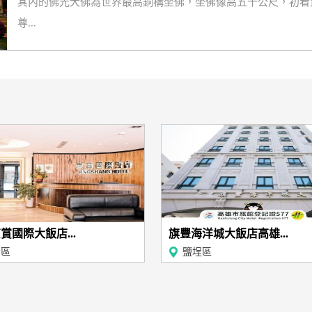
其內的佛光大佛為世界最高銅構坐佛，坐佛像高五十公尺，初看
尊...
賞國際大飯店...
旗豐海洋城大飯店高雄...
民區
鹽埕區