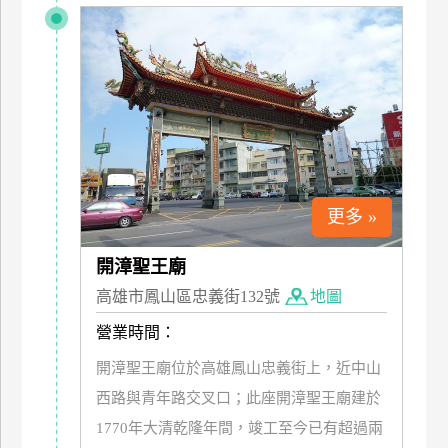
上
客
服
紅
利
查
詢
更多 »
開漳聖王廟
訂
高雄市鳳山區忠義街132號
地圖
房
Q&A
營業時間：
開漳聖王廟位於高雄鳳山忠義街上，近中山
國
西路與青年路交叉口；此座開漳聖王廟建於
旅
1770年大清乾隆年間，竣工至今已有超過兩
卡