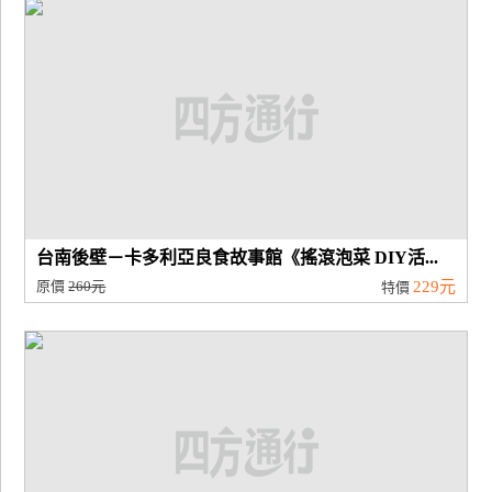
台南後壁－卡多利亞良食故事館《搖滾泡菜 DIY活...
原價
260元
229元
特價