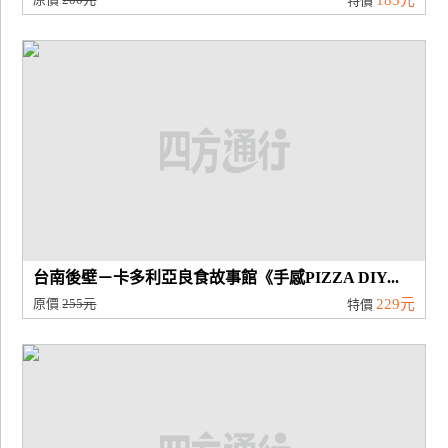
185元
特價
台南後壁－卡多利亞良食故事館《手感PIZZA DIY...
原價
255元
229元
特價