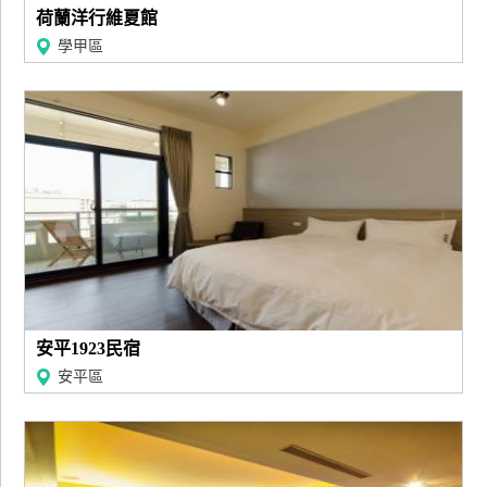
荷蘭洋行維夏館
學甲區
安平1923民宿
安平區