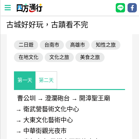
古城好好玩，古蹟看不完
四
方
二日遊
台南市
高雄市
知性之旅
通
行
在地文化
文化之旅
美食之旅
訂
房
第一天
第二天
台
灣
曹公圳
→
澄瀾砲台
→
開漳聖王廟
訂
→
衛武營藝術文化中心
房
→
大東文化藝術中心
直接跟飯店訂房
HOT
→
中華街觀光夜市