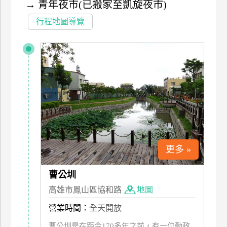
→
青年夜市(已搬家至凱旋夜市)
特
行程地圖導覽
色
民
宿
全
球
租
車
更多 »
網
紅
曹公圳
帶
高雄市鳳山區協和路
地圖
你
玩
營業時間：
全天開放
曹公圳是在距今170多年之前，有一位勤政