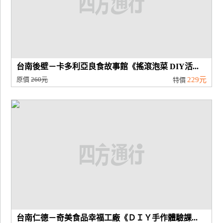
台南後壁－卡多利亞良食故事館《搖滾泡菜 DIY活...
原價
260元
229元
特價
台南仁德－奇美食品幸福工廠《ＤＩＹ手作體驗課...