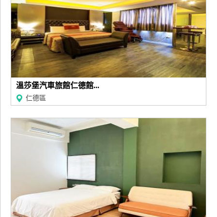
溫莎堡汽車旅館仁德館...
仁德區