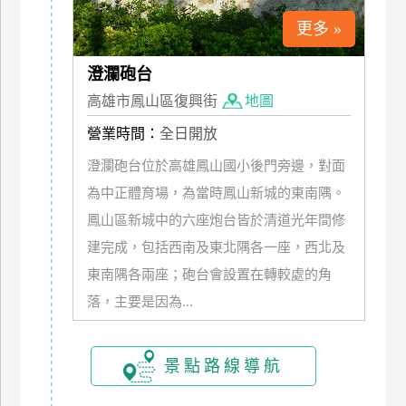
管
更多 »
理
澄瀾砲台
高雄市鳳山區復興街
地圖
會
員
營業時間：
全日開放
帳
澄瀾砲台位於高雄鳳山國小後門旁邊，對面
戶
為中正體育場，為當時鳳山新城的東南隅。
鳳山區新城中的六座炮台皆於清道光年間修
客
建完成，包括西南及東北隅各一座，西北及
服
東南隅各兩座；砲台會設置在轉較處的角
聯
絡
落，主要是因為...
單
景點路線導航
Line
線