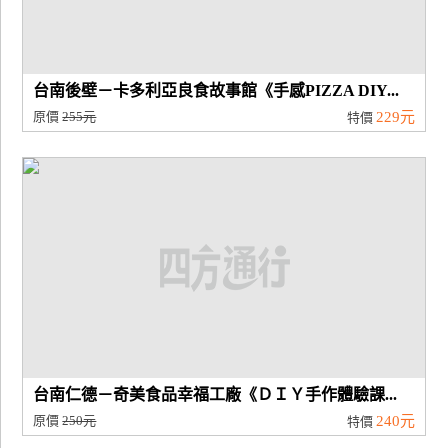
台南後壁－卡多利亞良食故事館《手感PIZZA DIY...
原價
255元
229元
特價
台南仁德－奇美食品幸福工廠《ＤＩＹ手作體驗課...
原價
250元
240元
特價