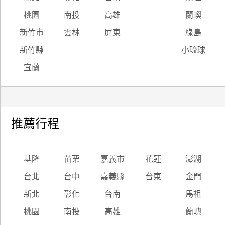
桃園
南投
高雄
蘭嶼
新竹市
雲林
屏東
綠島
新竹縣
小琉球
宜蘭
推薦行程
基隆
苗栗
嘉義市
花蓮
澎湖
台北
台中
嘉義縣
台東
金門
新北
彰化
台南
馬祖
桃園
南投
高雄
蘭嶼