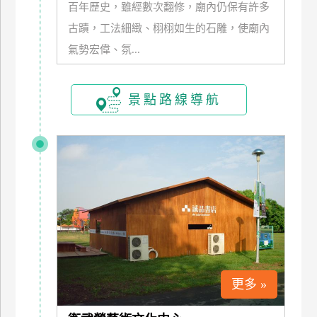
百年歷史，雖經數次翻修，廟內仍保有許多
訂
古蹟，工法細緻、栩栩如生的石雕，使廟內
房
氣勢宏偉、氛...
請
款
景點路線導航
收
據
合
作
提
案
飯
店
合
更多 »
作