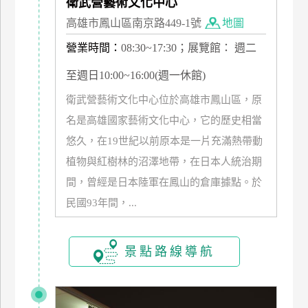
衛武營藝術文化中心
高雄市鳳山區南京路449-1號
地圖
廠
商
營業時間：
08:30~17:30；展覽館： 週二
合
至週日10:00~16:00(週一休館)
作
衛武營藝術文化中心位於高雄市鳳山區，原
名是高雄國家藝術文化中心，它的歷史相當
旅
伴
悠久，在19世紀以前原本是一片充滿熱帶動
計
植物與紅樹林的沼澤地帶，在日本人統治期
劃
間，曾經是日本陸軍在鳳山的倉庫據點。於
民國93年間，...
商
品
景點路線導航
宣
傳