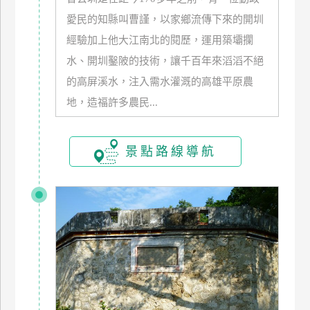
玩
愛民的知縣叫曹謹，以家鄉流傳下來的開圳
樂
經驗加上他大江南北的閱歷，運用築壩攔
地
水、開圳鑿陂的技術，讓千百年來滔滔不絕
圖
的高屏溪水，注入需水灌溉的高雄平原農
顧
地，造福許多農民...
客
服
務
景點路線導航
顧
客
滿
意
度
訂
單