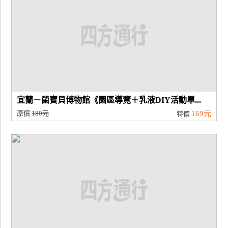
宜蘭－菌寶貝博物館《園區導覽＋乳液DIY活動單...
原價
180元
169元
特價