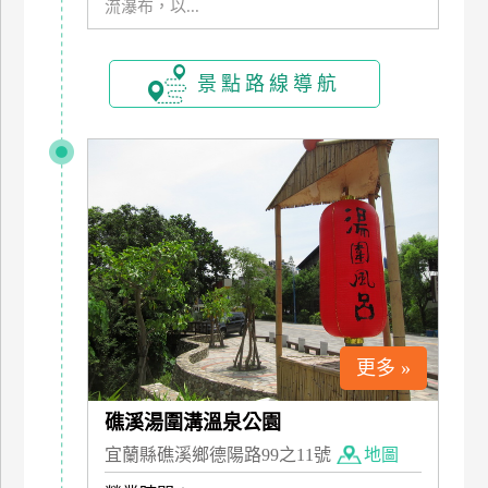
流瀑布，以...
玩
樂
地
景點路線導航
圖
顧
客
服
務
顧
客
滿
意
更多 »
度
礁溪湯圍溝溫泉公園
宜蘭縣礁溪鄉德陽路99之11號
地圖
訂
單