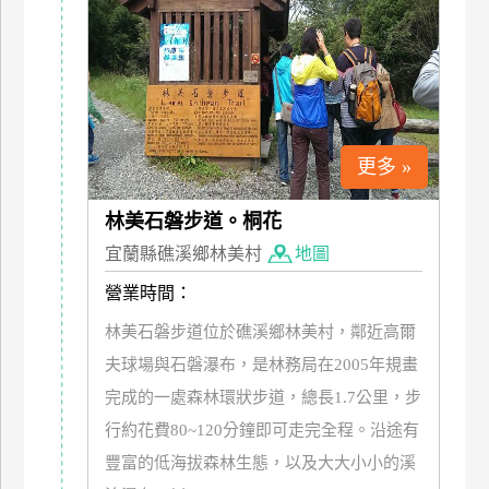
特
色
民
宿
更多 »
全
球
林美石磐步道。桐花
租
宜蘭縣礁溪鄉林美村
地圖
車
營業時間：
林美石磐步道位於礁溪鄉林美村，鄰近高爾
網
紅
夫球場與石磐瀑布，是林務局在2005年規畫
帶
完成的一處森林環狀步道，總長1.7公里，步
你
行約花費80~120分鐘即可走完全程。沿途有
玩
豐富的低海拔森林生態，以及大大小小的溪