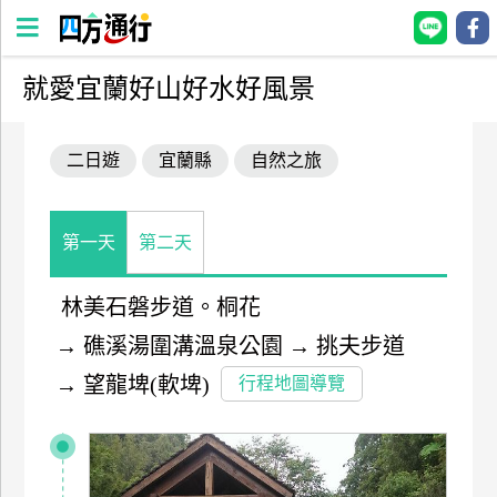
就愛宜蘭好山好水好風景
四
方
二日遊
宜蘭縣
自然之旅
通
行
訂
房
第一天
第二天
林美石磐步道。桐花
台
→
礁溪湯圍溝溫泉公園
→
挑夫步道
灣
訂
→
望龍埤(軟埤)
行程地圖導覽
房
直接跟飯店訂房
HOT