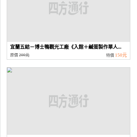
宜蘭五結－博士鴨觀光工廠《入館＋鹹蛋製作單人...
原價
200元
150元
特價