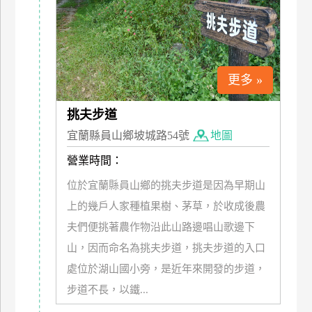
上
客
服
更多 »
紅
利
挑夫步道
查
宜蘭縣員山鄉坡城路54號
地圖
詢
營業時間：
位於宜蘭縣員山鄉的挑夫步道是因為早期山
訂
上的幾戶人家種植果樹、茅草，於收成後農
房
夫們便挑著農作物沿此山路邊唱山歌邊下
Q&A
山，因而命名為挑夫步道，挑夫步道的入口
處位於湖山國小旁，是近年來開發的步道，
國
步道不長，以鐵...
旅
卡