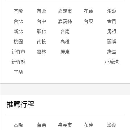
基隆
苗栗
嘉義市
花蓮
澎湖
台北
台中
嘉義縣
台東
金門
新北
彰化
台南
馬祖
桃園
南投
高雄
蘭嶼
新竹市
雲林
屏東
綠島
新竹縣
小琉球
宜蘭
推薦行程
基隆
苗栗
嘉義市
花蓮
澎湖