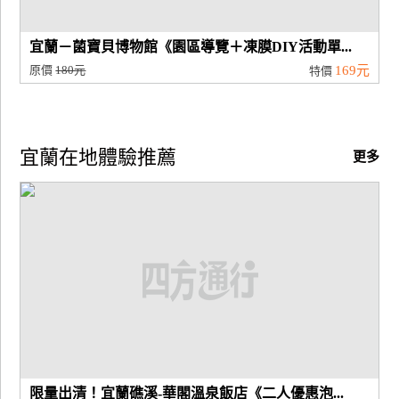
宜蘭－菌寶貝博物館《園區導覽＋凍膜DIY活動單...
原價
180元
169元
特價
宜蘭在地體驗推薦
更多
限量出清！宜蘭礁溪-華閣溫泉飯店《二人優惠泡...