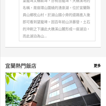
望龍埤又稱軟埤，亦有目龍埤、大礁溪地的
名稱，是座環山圍繞的湧泉湖，位於宜蘭縣
廠
員山鄉枕山村，於湖山國小旁的道路進入後
商
合
即可看到望龍埤。因百年前山洪暴發，土石
作
的沖刷之下讓此大礁溪山麓形成一座湖泊，
而此湖泊為山...
旅
伴
計
劃
宜蘭熱門飯店
更多
商
品
宣
傳