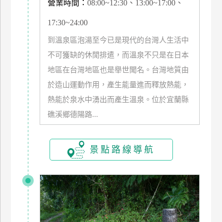
營業時間：
08:00~12:30、13:00~17:00、
管
17:30~24:00
理
到溫泉區泡湯至今已是現代的台灣人生活中
不可獲缺的休閒排遣，而溫泉不只是在日本
會
員
地區在台灣地區也是舉世聞名。台灣地質由
帳
於造山運動作用，產生能量進而釋放熱能，
戶
熱能於泉水中湧出而產生溫泉。位於宜蘭縣
礁溪鄉德陽路...
客
服
景點路線導航
聯
絡
單
Line
線