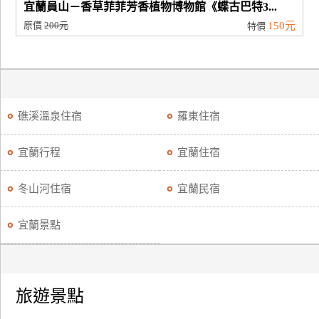
宜蘭員山－香草菲菲芳香植物博物館《蝶古巴特3...
原價
200元
150元
特價
礁溪溫泉住宿
羅東住宿
宜蘭行程
宜蘭住宿
冬山河住宿
宜蘭民宿
宜蘭景點
旅遊景點