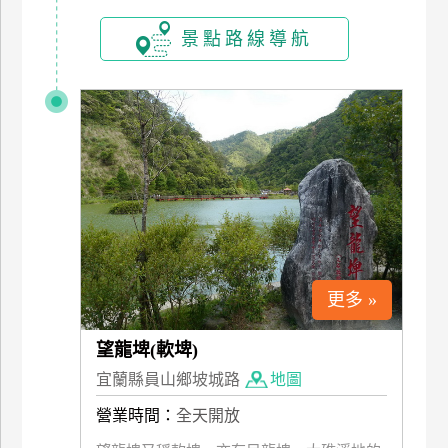
訂
景點路線導航
房
請
款
收
據
合
作
提
案
更多 »
飯
望龍埤(軟埤)
店
宜蘭縣員山鄉坡城路
地圖
合
營業時間：
全天開放
作