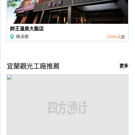
帥王溫泉大飯店
礁溪鄉
2098元
起
宜蘭觀光工廠推薦
更多