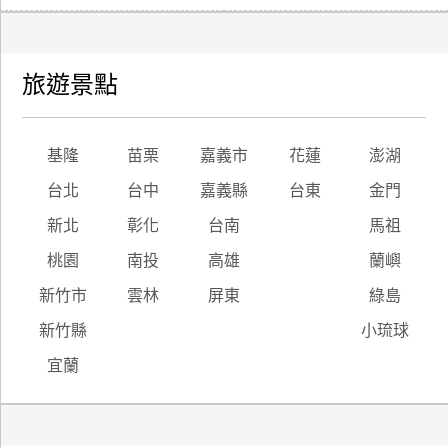
旅遊景點
基隆
苗栗
嘉義市
花蓮
澎湖
台北
台中
嘉義縣
台東
金門
新北
彰化
台南
馬祖
桃園
南投
高雄
蘭嶼
新竹市
雲林
屏東
綠島
新竹縣
小琉球
宜蘭