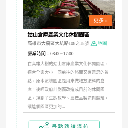
更多 »
姑山倉庫產業文化休閒園區
高雄市大樹區大坑路108之18號
地圖
營業時間：
08:00~17:00
在高雄大樹的姑山倉庫產業文化休閒園區，
適合全家大小一同前往的悠閒又有意思的景
點，原本這塊園區是用來做堆放肥料的倉
庫，後經政府計劃而改造成目前的休閒園
區，規劃了生態教學、農產品製造與體驗，
讓這個園區更加的...
景點路線導航