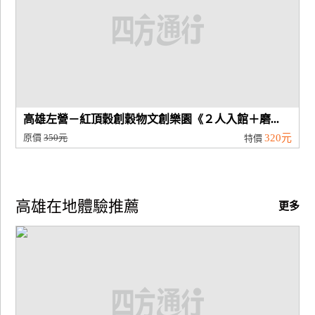
高雄左營－紅頂穀創穀物文創樂園《２人入館＋磨...
原價
350元
320元
特價
高雄在地體驗推薦
更多