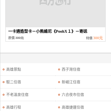
一卡通造型卡－小熊維尼《PoohX１》－寄送
原價
300元
300元
特價
高雄景點
西子灣住宿
駁二住宿
新崛江住宿
不老溫泉住宿
六合夜市住宿
高雄行程
高雄捷運住宿