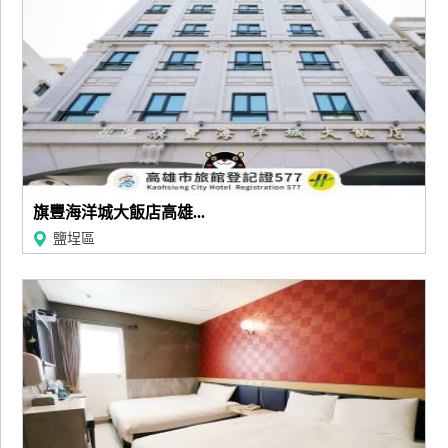
旗豐海洋城大飯店高雄...
鹽埕區