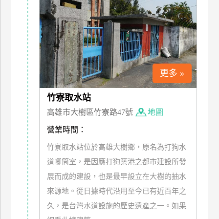
上
客
服
紅
更多 »
利
查
竹寮取水站
詢
高雄市大樹區竹寮路47號
地圖
營業時間：
訂
竹寮取水站位於高雄大樹鄉，原名為打狗水
房
Q&A
道唧筒室，是因應打狗築港之都市建設所發
展而成的建設，也是最早設立在大樹的抽水
來源地。從日據時代沿用至今已有近百年之
國
旅
久，是台灣水道設施的歷史遺產之一。如果
卡