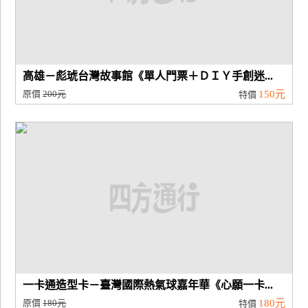
高雄－彪琥台灣故事館《單人門票＋ＤＩＹ手創迷...
原價
200元
150元
特價
一卡通造型卡－臺灣國際熱氣球嘉年華《心願一卡...
原價
180元
180元
特價