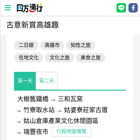
古意新賞高雄趣
四
方
二日遊
高雄市
知性之旅
通
行
在地文化
文化之旅
美食之旅
訂
房
第一天
第二天
台
灣
大樹舊鐵橋
→
三和瓦窯
訂
→
竹寮取水站
→
姑婆寮莊家古厝
房
→
姑山倉庫產業文化休閒園區
直接跟飯店訂房
HOT
→
瑞豐夜市
行程地圖導覽