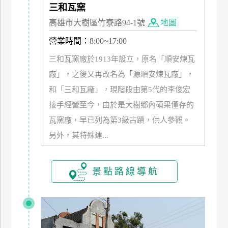
三和瓦窯
管
高雄市大樹區竹寮路94-1號
地圖
理
營業時間：
8:00~17:00
會
三和瓦窯廠於1913年設立，原名「順安煉瓦
員
廠」，之後又再改名為「源順安煉瓦廠」，
帳
和「三和瓦廠」，現階段由第5代的李俊宏
戶
接手經營至今，由於是大樹鄉內碩果僅存的
瓦窯廠，早已列為第3級古蹟，供人參觀。
客
另外，其特殊建...
服
聯
絡
景點路線導航
單
Line
線