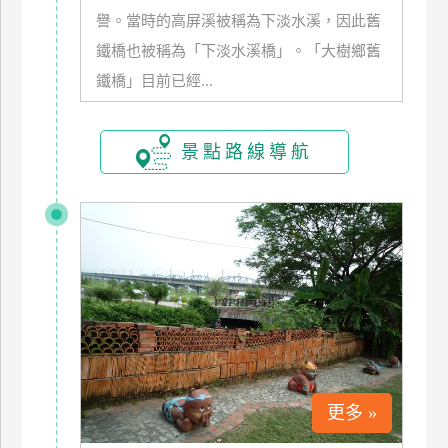
譽。當時的高屏溪被稱為下淡水溪，因此舊
玩
樂
鐵橋也被稱為「下淡水溪橋」。「大樹鄉舊
地
鐵橋」目前已經...
圖
顧
景點路線導航
客
服
務
顧
客
滿
意
度
更多 »
訂
單