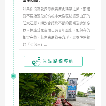
營業時間：
如果你很喜愛探尋欣賞歷史建築之美，那絕
廠
商
對不要錯過位於高雄市大樹區姑婆寮山頂的
合
莊家石厝，絕對會讓您不斷的讚嘆及連流忘
作
返。這座莊家古厝己有百年歷史，但保存的
相當完整，莊家古厝為長方形，是標準傳統
旅
的「七包三」...
伴
計
劃
景點路線導航
商
品
宣
傳