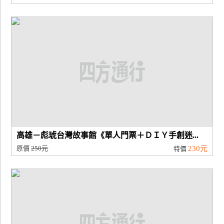
高雄－彪琥台灣故事館《單人門票＋ＤＩＹ手創迷...
原價
250元
230元
特價