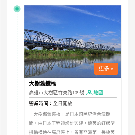
特
色
民
宿
全
球
租
更多 »
車
大樹舊鐵橋
網
高雄市大樹區竹寮路109號
地圖
紅
營業時間：
全日開放
帶
你
「大樹鄉舊鐵橋」是日本殖民統治台灣期
玩
間，由日本工程師設計興建，優美的虹狀型
拱橋橫跨在高屏溪上，曾有亞洲第一長橋美