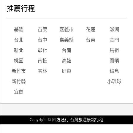
推薦行程
基隆
苗栗
嘉義市
花蓮
澎湖
台北
台中
嘉義縣
台東
金門
新北
彰化
台南
馬祖
桃園
南投
高雄
蘭嶼
新竹市
雲林
屏東
綠島
新竹縣
小琉球
宜蘭
Copyright © 四方通行 台灣旅遊景點行程