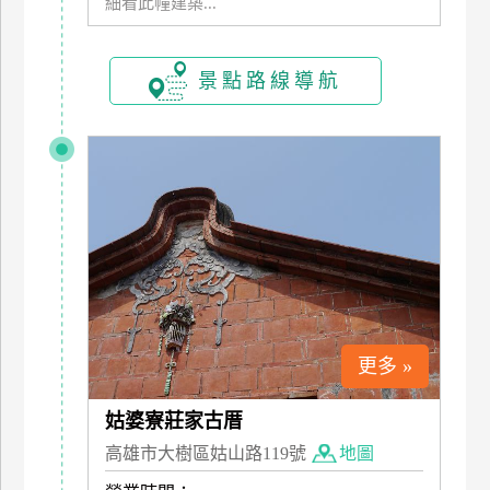
細看此幢建築...
訂
房
景點路線導航
請
款
收
據
合
作
提
案
更多 »
飯
店
姑婆寮莊家古厝
合
高雄市大樹區姑山路119號
地圖
作