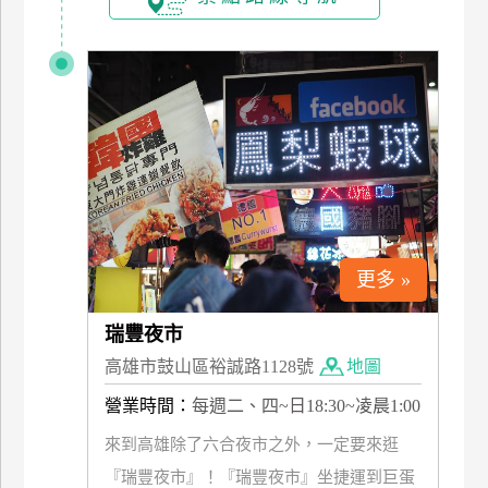
更多 »
瑞豐夜市
高雄市鼓山區裕誠路1128號
地圖
營業時間：
每週二、四~日18:30~凌晨1:00
來到高雄除了六合夜市之外，一定要來逛
『瑞豐夜市』！『瑞豐夜市』坐捷運到巨蛋