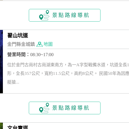
景點路線導航
翟山坑道
金門縣金城鎮
地圖
營業時間：
08:30~17:00
位於金門古崗村古崗湖東南方，為一A字型戰備水道，坑道全長10
形，全長357公尺，寬約11.5公尺，高約8公尺。 民國50年
艇搶...
景點路線導航
文台寶塔