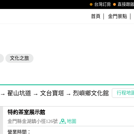
台灣訂房
直接跟
首頁
金門景點
文化之旅
→
翟山坑道
→
文台寶塔
→
烈嶼鄉文化館
行程地
特約茶室展示館
金門縣金湖鎮小徑126號
地圖
營業時間：