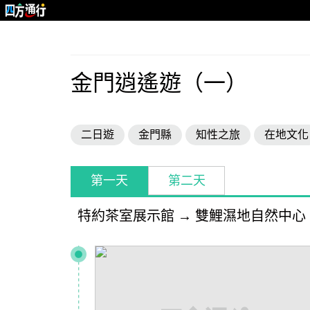
金門逍遙遊（一）
二日遊
金門縣
知性之旅
在地文化
第一天
第二天
特約茶室展示館
→
雙鯉濕地自然中心