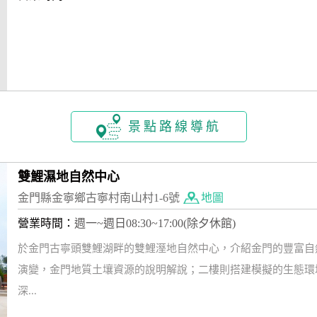
景點路線導航
雙鯉濕地自然中心
金門縣金寧鄉古寧村南山村1-6號
地圖
營業時間：
週一~週日08:30~17:00(除夕休館)
於金門古寧頭雙鯉湖畔的雙鯉溼地自然中心，介紹金門的豐富自
演變，金門地質土壤資源的說明解說；二樓則搭建模擬的生態環
深...