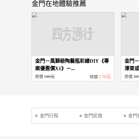
金門在地體驗推薦
金門－風獅爺陶藝瓶彩繪DIY《專
金門－
案優惠價X1》－...
澤東或
原價
180元
170元
原價
26
特價
金門行程
金門民宿
金門