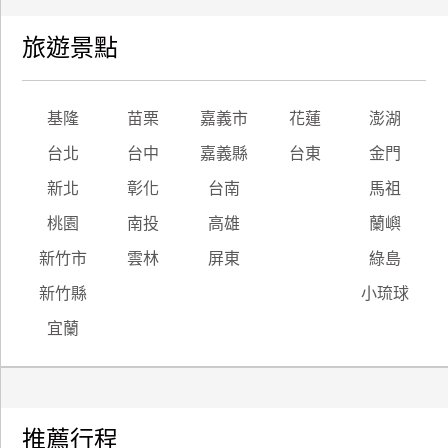
旅遊景點
基隆
苗栗
嘉義市
花蓮
澎湖
台北
台中
嘉義縣
台東
金門
新北
彰化
台南
馬祖
桃園
南投
高雄
蘭嶼
新竹市
雲林
屏東
綠島
新竹縣
小琉球
宜蘭
推薦行程