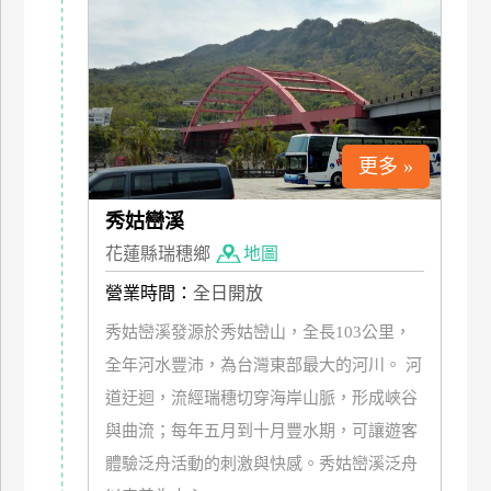
上
客
服
紅
更多 »
利
查
秀姑巒溪
詢
花蓮縣瑞穗鄉
地圖
營業時間：
全日開放
訂
房
秀姑巒溪發源於秀姑巒山，全長103公里，
Q&A
全年河水豐沛，為台灣東部最大的河川。 河
道迂迴，流經瑞穗切穿海岸山脈，形成峽谷
與曲流；每年五月到十月豐水期，可讓遊客
國
旅
體驗泛舟活動的刺激與快感。秀姑巒溪泛舟
卡