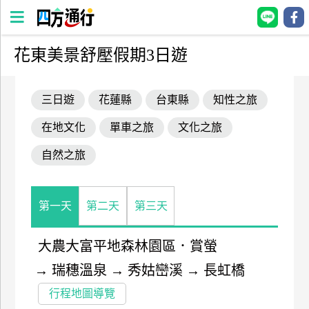
花東美景舒壓假期3日遊
四
方
三日遊
花蓮縣
台東縣
知性之旅
通
行
在地文化
單車之旅
文化之旅
訂
房
自然之旅
台
第一天
第二天
第三天
灣
訂
大農大富平地森林園區．賞螢
房
→
瑞穗溫泉
→
秀姑巒溪
→
長虹橋
直接跟飯店訂房
HOT
行程地圖導覽