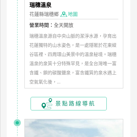
瑞穗溫泉
管
理
花蓮縣瑞穗鄉
地圖
營業時間：
全天開放
會
瑞穗溫泉源自中央山脈的潔淨水源，孕育出
員
花蓮獨特的山水姿色，是一處隱匿於花東縱
帳
谷區裡、四周環山美景中的溫泉秘境。瑞穗
戶
溫泉的泉質十分特殊罕見，是全台灣唯一富
含鐵、鋇的碳酸鹽泉，富含鐵質的泉水遇上
客
空氣氧化後，...
服
聯
絡
景點路線導航
單
Line
線