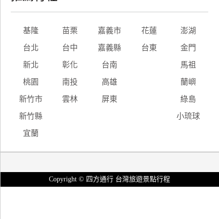
基隆
苗栗
嘉義市
花蓮
澎湖
台北
台中
嘉義縣
台東
金門
新北
彰化
台南
馬祖
桃園
南投
高雄
蘭嶼
新竹市
雲林
屏東
綠島
新竹縣
小琉球
宜蘭
Copyright © 四方通行 台灣旅遊景點行程