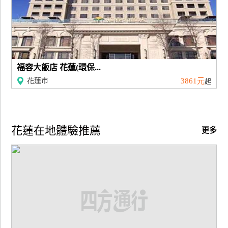
福容大飯店 花蓮(環保...
花蓮市
3861元
起
花蓮在地體驗推薦
更多