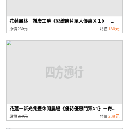
花蓮鳳林－讚炭工房《彩繪炭片單人優惠Ｘ１》－...
原價
230元
180元
特價
花蓮－新光兆豐休閒農場《優待優惠門票X1》－寄...
原價
250元
239元
特價