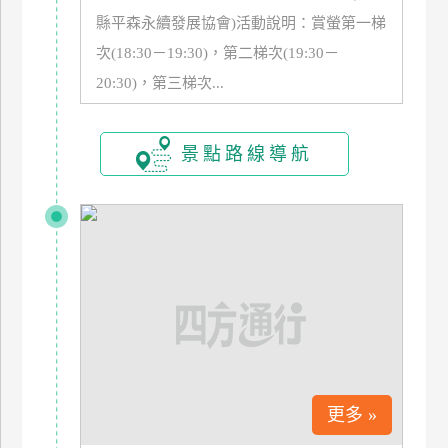
玩
縣平森永續發展協會)活動說明：賞螢第一梯
樂
次(18:30－19:30)，第二梯次(19:30－
地
20:30)，第三梯次...
圖
顧
景點路線導航
客
服
務
顧
客
滿
意
度
更多 »
訂
單