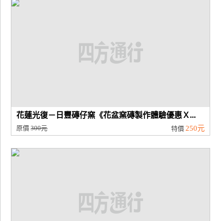
花蓮光復－日豐磚仔窯《花盆窯磚製作體驗優惠Ｘ...
原價
300元
250元
特價