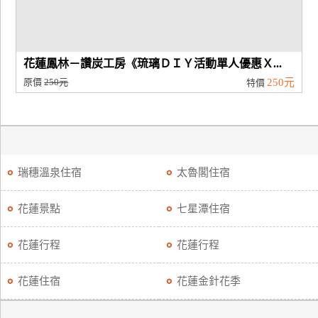
花蓮鳳林－讚炭工房《琉璃ＤＩＹ活動單人優惠Ｘ...
原價
250元
250元
特價
瑞穗溫泉住宿
太魯閣住宿
花蓮景點
七星潭住宿
花蓮行程
花蓮行程
花蓮住宿
花蓮金針花季