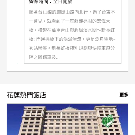
營業時間：
全日開放
廠
順著台11線的蜿蜒山路向北行，過了台東不
商
一會兒，就看到了一座鮮艷亮眼的宏偉大
合
橋，橫越在萬重青山與碧綠溪水間～新長虹
作
橋! 而通過橋下的涓涓清流，更是泛舟聖地~
秀姑巒溪。新長虹橋特別規劃與快慢車道分
旅
隔之腳踏車及...
伴
計
劃
花蓮熱門飯店
更多
商
品
宣
傳