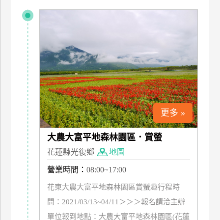
特
色
民
宿
全
球
租
更多 »
車
大農大富平地森林園區．賞螢
網
花蓮縣光復鄉
地圖
紅
營業時間：
08:00~17:00
帶
你
花東大農大富平地森林園區賞螢趣行程時
玩
間：2021/03/13~04/11＞＞＞報名請洽主辦
單位報到地點：大農大富平地森林園區(花蓮