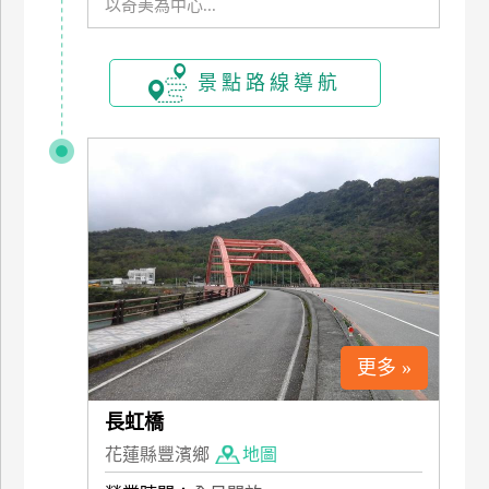
以奇美為中心...
訂
房
景點路線導航
請
款
收
據
合
作
提
案
更多 »
飯
店
長虹橋
合
花蓮縣豐濱鄉
地圖
作