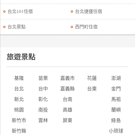
台北101住宿
台北捷運住宿
台北景點
西門町住宿
旅遊景點
基隆
苗栗
嘉義市
花蓮
澎湖
台北
台中
嘉義縣
台東
金門
新北
彰化
台南
馬祖
桃園
南投
高雄
蘭嶼
新竹市
雲林
屏東
綠島
新竹縣
小琉球