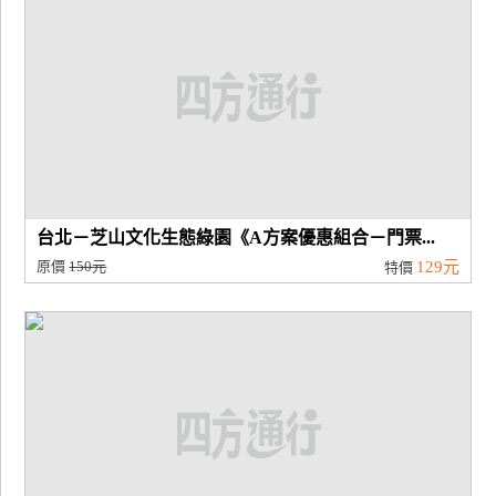
台北－芝山文化生態綠園《A方案優惠組合－門票...
原價
150元
129元
特價