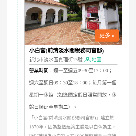
廠
商
合
作
更多 »
小白宮(前清淡水關稅務司官邸)
旅
新北市淡水區真理街15號
地圖
伴
計
營業時間：
週一至週五09:30至17：00；
劃
週六至週日09：30至18：00；每月第一個
星期一休館（如逢國定假日照常開放，休
商
品
館日順延至星期二）。
宣
「小白宮(前清淡水關稅務司官邸)」建立於
傳
1870年，因為整個建築主體是以白色為主，