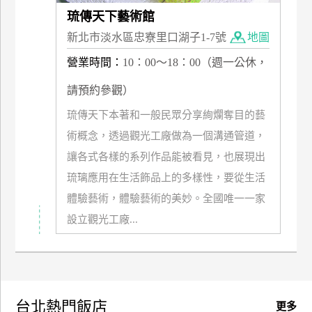
琉傳天下藝術館
新北市淡水區忠寮里口湖子1-7號
地圖
營業時間：
10：00～18：00（週一公休，
請預約參觀）
琉傳天下本著和一般民眾分享絢爛奪目的藝
術概念，透過觀光工廠做為一個溝通管道，
讓各式各樣的系列作品能被看見，也展現出
琉璃應用在生活飾品上的多樣性，要從生活
體驗藝術，體驗藝術的美妙。全國唯一一家
設立觀光工廠...
台北熱門飯店
更多