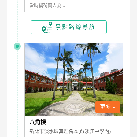
當時稱荷蘭人為...
上
客
服
景點路線導航
紅
利
查
詢
訂
房
Q&A
更多 »
國
八角樓
旅
新北市淡水區真理街26號(淡江中學內)
卡