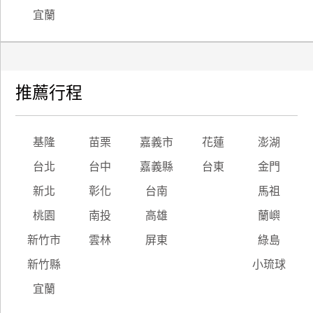
宜蘭
推薦行程
基隆
苗栗
嘉義市
花蓮
澎湖
台北
台中
嘉義縣
台東
金門
新北
彰化
台南
馬祖
桃園
南投
高雄
蘭嶼
新竹市
雲林
屏東
綠島
新竹縣
小琉球
宜蘭