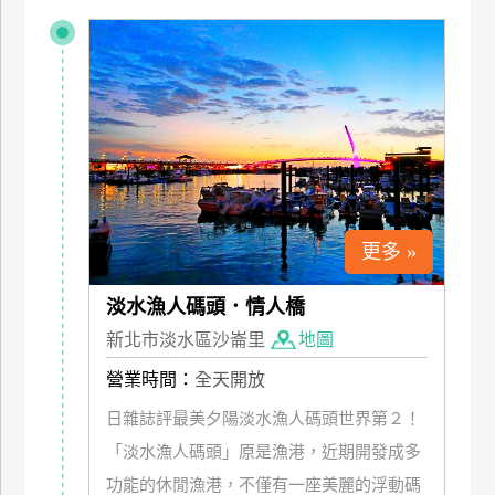
特
色
民
宿
全
球
租
更多 »
車
淡水漁人碼頭．情人橋
網
新北市淡水區沙崙里
地圖
紅
營業時間：
全天開放
帶
你
日雜誌評最美夕陽淡水漁人碼頭世界第２！
玩
「淡水漁人碼頭」原是漁港，近期開發成多
功能的休閒漁港，不僅有一座美麗的浮動碼