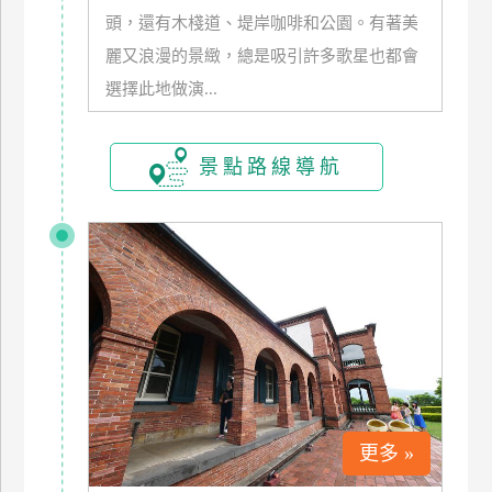
頭，還有木棧道、堤岸咖啡和公園。有著美
玩
樂
麗又浪漫的景緻，總是吸引許多歌星也都會
地
選擇此地做演...
圖
顧
景點路線導航
客
服
務
顧
客
滿
意
度
更多 »
訂
單