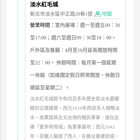
淡水紅毛城
管
新北市淡水區中正路28巷1號
地圖
理
營業時間：
室內展場：週一至週五09：30
會
至17:00；週六至週日09：30至18：00。
員
戶外區及餐廳：4月至10月延長開放時間
帳
戶
至22：00。 休館時間：每月第一個星期
一休館（如逢國定假日照常開放，休館日
客
服
順延至星期二）。
聯
淡水紅毛城距今有四百多年歷史是淡水最耀
絡
眼的古蹟建築。西元1629年西班牙人侵略淡
單
水，為鞏固其在北台灣的殖民事業，遂在此
建「聖多明哥城」為軍事基地；西元1642
Line
年，荷蘭人驅逐了西人，在舊址重建該城，
線