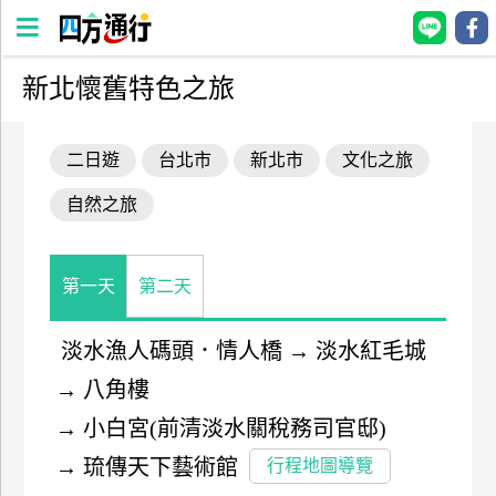
新北懷舊特色之旅
四
方
二日遊
台北市
新北市
文化之旅
通
行
自然之旅
訂
房
第一天
第二天
台
灣
淡水漁人碼頭．情人橋
→
淡水紅毛城
訂
→
八角樓
房
→
小白宮(前清淡水關稅務司官邸)
直接跟飯店訂房
HOT
→
琉傳天下藝術館
行程地圖導覽