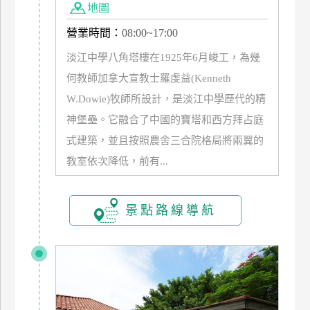
地圖
訂
房
營業時間：
08:00~17:00
淡江中學八角塔樓在1925年6月峻工，為幾
請
何教師加拿大宣教士羅虔益(Kenneth
款
W.Dowie)牧師所設計，是淡江中學歷代的精
收
神堡壘。它融合了中國的寶塔和西方拜占庭
據
式建築，並且按照農舍三合院格局將兩翼的
合
教室依次降低，前有...
作
提
案
景點路線導航
飯
店
合
作