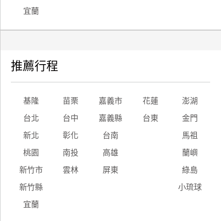
宜蘭
推薦行程
基隆
苗栗
嘉義市
花蓮
澎湖
台北
台中
嘉義縣
台東
金門
新北
彰化
台南
馬祖
桃園
南投
高雄
蘭嶼
新竹市
雲林
屏東
綠島
新竹縣
小琉球
宜蘭