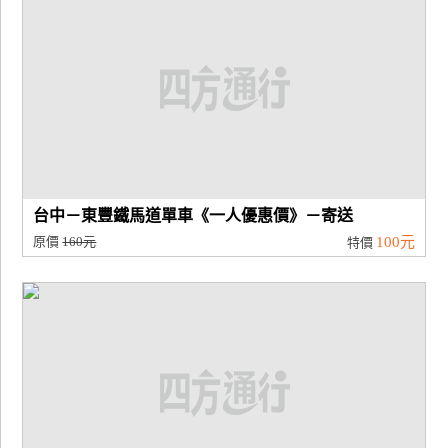
台中－東豐鐵馬道單車《一人優惠價》－寄送
原價
160元
100元
特價