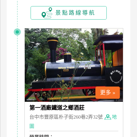
玩
景點路線導航
樂
地
圖
顧
客
服
務
顧
客
更多 »
滿
意
第一酒廠鐵道之鄉酒莊
度
台中市豐原區朴子街260巷2弄32號
地
圖
訂
單