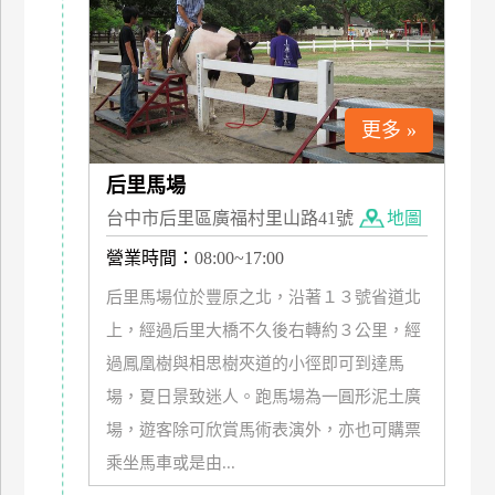
特
色
民
宿
更多 »
全
后里馬場
球
台中市后里區廣福村里山路41號
地圖
租
營業時間：
08:00~17:00
車
后里馬場位於豐原之北，沿著１３號省道北
上，經過后里大橋不久後右轉約３公里，經
網
過鳳凰樹與相思樹夾道的小徑即可到達馬
紅
帶
場，夏日景致迷人。跑馬場為一圓形泥土廣
你
場，遊客除可欣賞馬術表演外，亦也可購票
玩
乘坐馬車或是由...