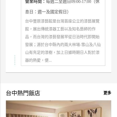
營業時間：
每週二至週日09:00-17:00（休
上
客
息日：週一及國定假日）
服
台中豐原漆藝館是台灣首座公立的漆藝展覽
館，展出傳統漆器工藝以及知名藝師的作
紅
品，而台灣的漆藝發展早從日治時代即開始
利
發展；源於台中縣內的兩大林場-雪山及八仙
查
山有充足的漆樹，加上日據時期日人對於漆
詢
器的熱愛，便...
訂
房
Q&A
台中熱門飯店
更多
國
旅
卡