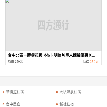
台中北區－蒔嚐花藝《布卡明信片單人體驗優惠Ｘ...
原價
250元
250元
特價
草悟道住宿
大坑溫泉住宿
台中民宿
新社住宿