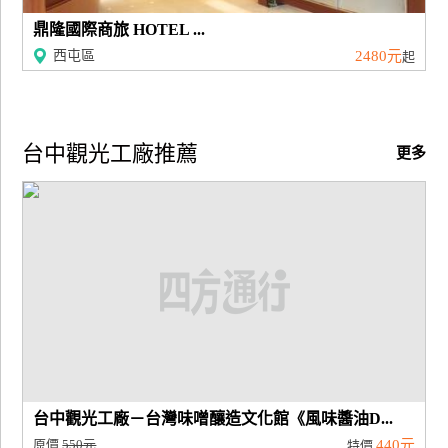
鼎隆國際商旅 HOTEL ...
廠
西屯區
2480元
起
商
合
作
台中觀光工廠推薦
更多
旅
伴
計
劃
商
品
宣
傳
台中觀光工廠－台灣味噌釀造文化館《風味醬油D...
原價
550元
440元
特價