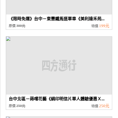
《限時免運》台中－東豐鐵馬道單車《美利達禾苑...
原價
300元
199元
特價
台中北區－蒔嚐花藝《絹印明信片單人體驗優惠Ｘ...
原價
250元
250元
特價