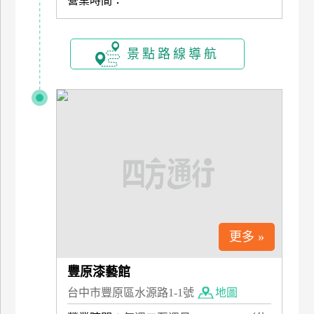
營業時間：
管
理
景點路線導航
會
員
帳
戶
客
服
聯
絡
更多 »
單
豐原漆藝館
台中市豐原區水源路1-1號
地圖
Line
線