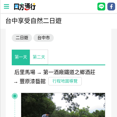
台中享受自然二日遊
四
方
二日遊
台中市
通
行
訂
房
第一天
第二天
后里馬場
→
第一酒廠鐵道之鄉酒莊
台
→
豐原漆藝館
灣
行程地圖導覽
訂
房
直接跟飯店訂房
HOT