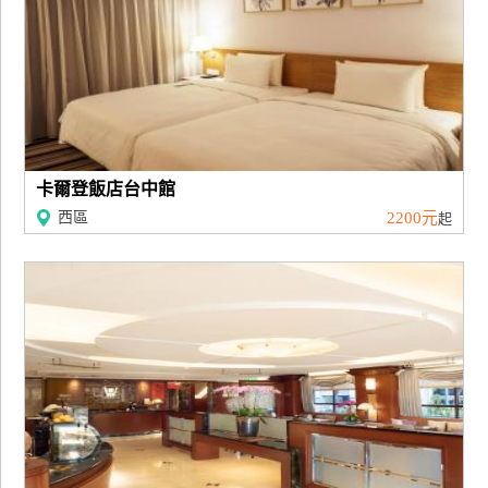
訂
房
請
款
收
卡爾登飯店台中館
據
西區
2200元
起
合
作
提
案
飯
店
合
作