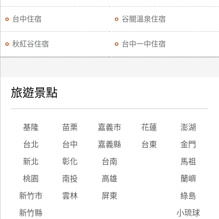
台中住宿
谷關溫泉住宿
秋紅谷住宿
台中一中住宿
旅遊景點
基隆
苗栗
嘉義市
花蓮
澎湖
台北
台中
嘉義縣
台東
金門
新北
彰化
台南
馬祖
桃園
南投
高雄
蘭嶼
新竹市
雲林
屏東
綠島
新竹縣
小琉球