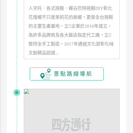
玩
人字托．各式拖鞋．蝶谷巴特拖鞋DIY彰化
樂
花壇鄉不只是茉莉花的故鄉，更是全台拖鞋
地
的主要生產基地，立企業於2010年成立，
圖
為許多品牌商及各大飯店指定代工廠。立
顧
堅持全手工製造，2017年通過文化部彰化味
客
服
文創精品認證...
務
景點路線導航
顧
客
滿
意
度
訂
單