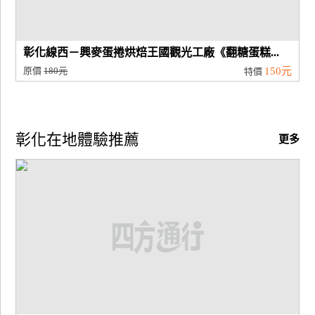
彰化線西－興麥蛋捲烘焙王國觀光工廠《翻糖蛋糕...
原價
180元
150元
特價
彰化在地體驗推薦
更多