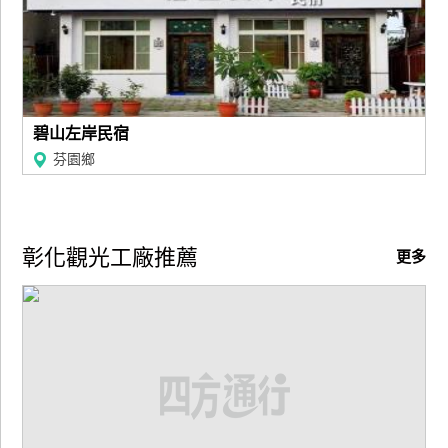
碧山左岸民宿
芬園鄉
彰化觀光工廠推薦
更多