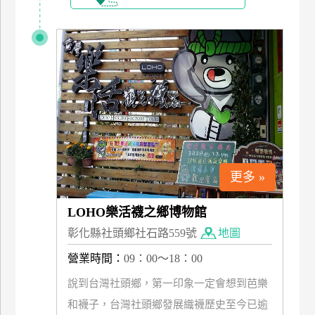
訂
房
請
款
收
據
合
作
更多 »
提
案
LOHO樂活襪之鄉博物館
彰化縣社頭鄉社石路559號
地圖
飯
營業時間：
09：00～18：00
店
合
說到台灣社頭鄉，第一印象一定會想到芭樂
作
和襪子，台灣社頭鄉發展織襪歷史至今已逾