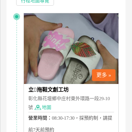
行程地圖導覽
特
色
民
宿
全
球
租
車
更多 »
立拖鞋文創工坊
網
紅
彰化縣花壇鄉中庄村東外環路一段29-10
帶
號
地圖
你
營業時間：
08:30-17:30，採預約制，請提
玩
前7天前預約