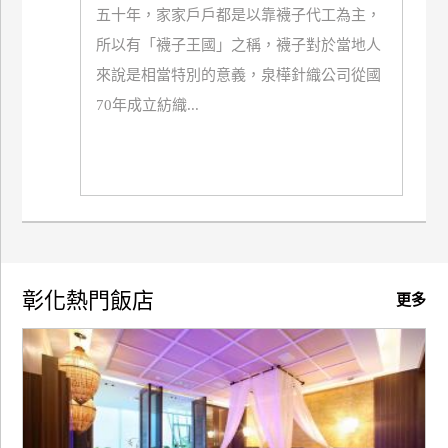
五十年，家家戶戶都是以靠襪子代工為主，
廠
所以有「襪子王國」之稱，襪子對於當地人
商
來說是相當特別的意義，泉樺針織公司從國
合
70年成立紡織...
作
旅
伴
計
劃
彰化熱門飯店
更多
商
品
宣
傳