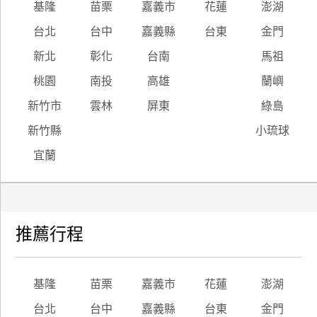
基隆
苗栗
嘉義市
花蓮
澎湖
台北
台中
嘉義縣
台東
金門
新北
彰化
台南
馬祖
桃園
南投
高雄
蘭嶼
新竹市
雲林
屏東
綠島
新竹縣
小琉球
宜蘭
推薦行程
基隆
苗栗
嘉義市
花蓮
澎湖
台北
台中
嘉義縣
台東
金門