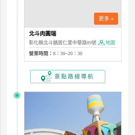
管
理
更多 »
北斗肉圓瑞
會
員
彰化縣北斗鎮居仁里中華路89號
地圖
帳
營業時間：
8：30~20：30
戶
景點路線導航
客
服
聯
絡
單
Line
線