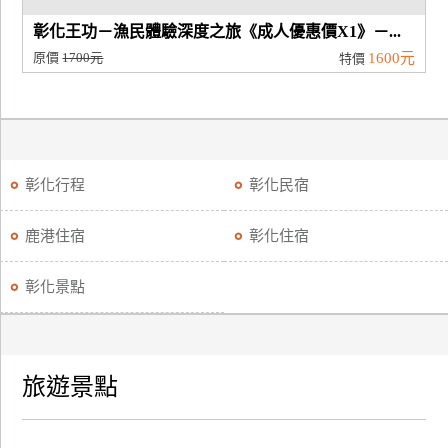
彰化王功－漁民體驗深度之旅《成人優惠價X1》－...
原價
1700元
1600元
特價
彰化行程
彰化民宿
鹿港住宿
彰化住宿
彰化景點
旅遊景點