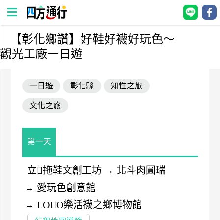
【彰化鄉讚】好鞋好襪好玩色～
四
觀光工廠一日遊
方
通
行
一日遊
彰化縣
知性之旅
訂
文化之旅
房
台
第一天
灣
訂
立拖鞋文創工坊
→
北斗肉圓瑞
房
→
愛玩色創意館
直接跟飯店訂房
→
LOHO樂活襪之鄉博物館
HOT