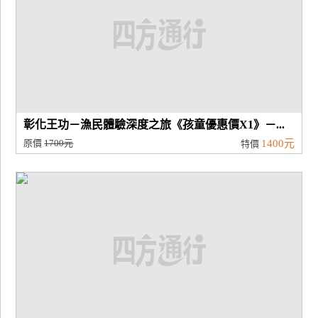
彰化王功－漁民體驗深度之旅《孩童優惠價X1》－...
原價
1700元
1400元
特價