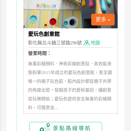
上
客
更多 »
服
愛玩色創意館
紅
彰化縣北斗鎮三號路296號
地圖
利
營業時間：
查
詢
無毒彩繪顏料．神奇彩繪創意貼．高效能液
態粉筆2015年成立的愛玩色創意館，是全國
唯一的親子玩色館，館內設計都從親子共學
訂
房
的角度出發，發掘孩子的藝術基因，讓創意
Q&A
從玩樂開始；愛玩色提供安全無毒的彩繪顏
料，可隨意並...
國
旅
景點路線導航
卡