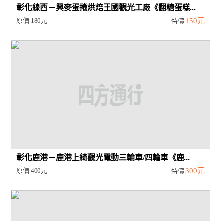
彰化線西－興麥蛋捲烘焙王國觀光工廠《翻糖蛋糕...
原價
180元
150元
特價
彰化鹿港－鹿港上綺觀光電動三輪車/四輪車《鹿...
原價
400元
300元
特價