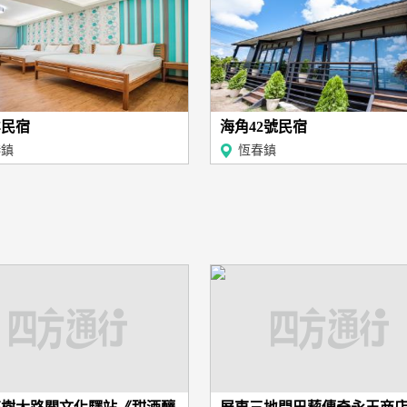
鷥民宿
海角42號民宿
港鎮
恆春鎮