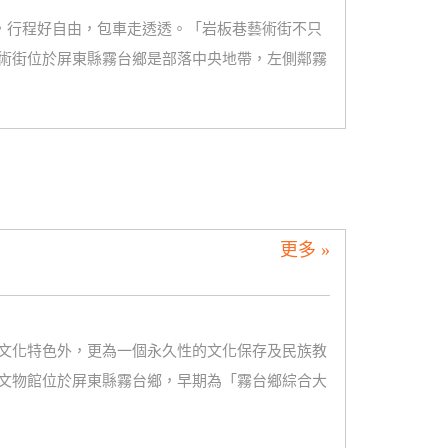
0，行程好自由，包車走透透。「岩板巷藝術街不只
術街位於屏東縣霧台鄉是部落中央地帶，左側鄰霧
更多 »
文化特色外，更為一個永久性的文化保存及民族教
文物館位於屏東縣霧台鄉，早期為「霧台鄉綜合大