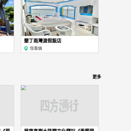
墾丁南灣渡假飯店
恆春鎮
更多