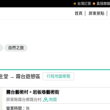
台灣訂房
直接跟
首頁
屏東景點
自然之旅
主堂
→
霧台遊憩區
行程地圖導覽
霧台藝術村。岩板巷藝術街
屏東縣霧台鄉霧台村
地圖
營業時間：
無