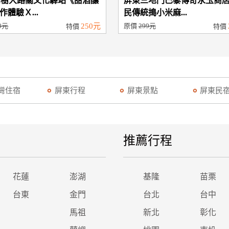
高樹大路關文化驛站《甜酒釀
屏東三地門巴藜傳奇永玉商
作體驗Ｘ...
民傳統搗小米麻...
0元
250元
原價
299元
特價
特價
灣住宿
屏東行程
屏東景點
屏東民
推薦行程
花蓮
澎湖
基隆
苗栗
台東
金門
台北
台中
馬祖
新北
彰化