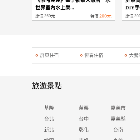
《限時免運》墾丁福華大飯店－水
屏東
世界室內水上樂...
DIY手
原價
360元
200元
原價
30
特價
屏東住宿
恆春住宿
大鵬
旅遊景點
基隆
苗栗
嘉義市
台北
台中
嘉義縣
新北
彰化
台南