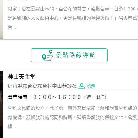
限定！愛在雲霧山林間，百合花的誓言，輕鬆包車一日遊$139
是魯凱族的人文藝術中心，更是魯凱族的精神象徵！」岩板巷藝
台...
景點路線導航
神山天主堂
屏東縣霧台鄉霧台村中山巷59號
地圖
營業時間：
９：００～１６：００，週一休館
魯凱文物館的設立，除了讓一般外來民眾能了解和欣賞魯凱族的
育機構，凝聚族群的認同和歸屬，延續魯凱族的傳統文化。魯凱
樓...