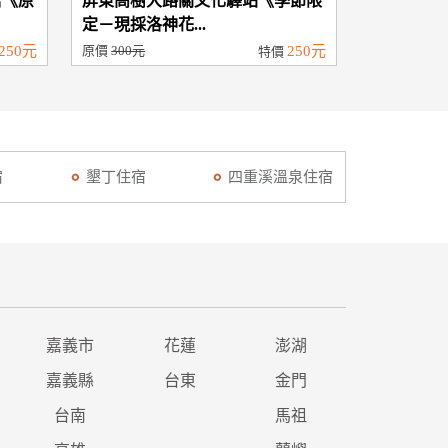
店《原
屏東高樹大路關文化驛站《季節限
定－現採洛神花...
250元
原價
300元
250元
特價
宿
墾丁住宿
四重溪溫泉住宿
嘉義市
花蓮
澎湖
嘉義縣
台東
金門
台南
馬祖