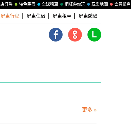
飯店訂房
特色民宿
全球租車
網紅帶你玩
玩樂地圖
會員帳戶
屏東行程
屏東住宿
屏東租車
屏東體驗
更多 »