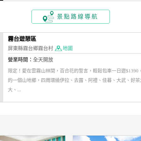
景點路線導航
霧台遊憩區
屏東縣霧台鄉霧台村
地圖
營業時間：
全天開放
限定！愛在雲霧山林間，百合花的誓言，輕鬆包車一日遊$139
的一個山地鄉，四周環繞伊拉、去露、阿禮、佳暮、大武、好茶
大、...