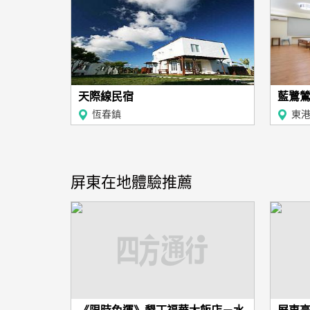
天際線民宿
藍鷺
恆春鎮
東
屏東在地體驗推薦