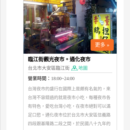
特
色
民
宿
更多 »
全
球
臨江街觀光夜市。通化夜市
租
台北市大安區臨江街
地圖
車
營業時間：
18:00~24:00
網
台灣夜市的盛行在國際上是頗有名氣的，來
紅
台灣不容錯過的就是夜市小吃，每種夜市各
帶
有特色，愛吃台灣小吃，在夜市絕對可以滿
你
足口慾。通化夜市位於台北市大安區信義路
玩
四段跟基隆路二段之間，於民國八十九年的