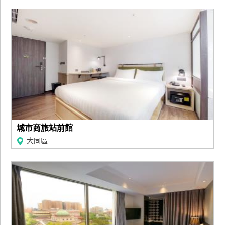
管
理
會
員
帳
戶
城市商旅站前館
客
服
大同區
聯
絡
單
Line
線