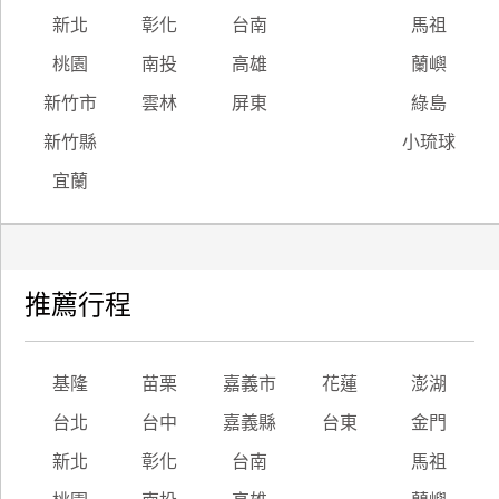
新北
彰化
台南
馬祖
桃園
南投
高雄
蘭嶼
新竹市
雲林
屏東
綠島
新竹縣
小琉球
宜蘭
推薦行程
基隆
苗栗
嘉義市
花蓮
澎湖
台北
台中
嘉義縣
台東
金門
新北
彰化
台南
馬祖