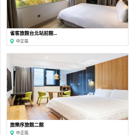
上
客
服
雀客旅館台北站前館...
中正區
紅
利
查
詢
訂
房
Q&A
國
旅樂序旅館二館
旅
中正區
卡