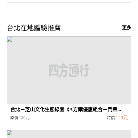
訂
房
台北在地體驗推薦
更多
請
款
收
據
合
作
提
案
飯
台北－芝山文化生態綠園《A方案優惠組合－門票...
店
原價
150元
129元
特價
合
作