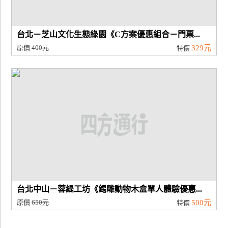
台北－芝山文化生態綠園《C方案優惠組合－門票...
原價
400元
329元
特價
台北中山－蓉緹工坊《錫雕動物木盒單人體驗優惠...
原價
650元
500元
特價