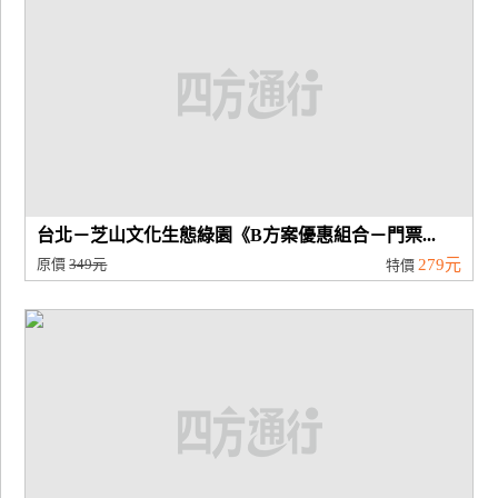
廠
商
合
作
旅
伴
台北－芝山文化生態綠園《B方案優惠組合－門票...
計
原價
349元
279元
特價
劃
商
品
宣
傳