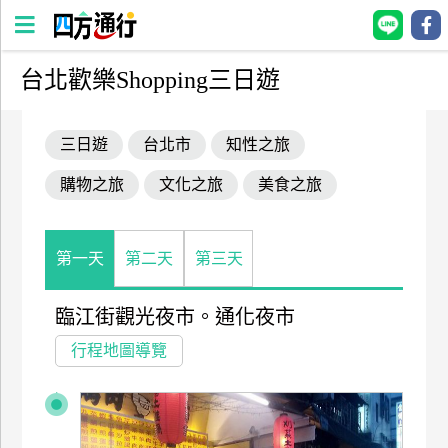
台北歡樂Shopping三日遊
四
方
三日遊
台北市
知性之旅
通
行
購物之旅
文化之旅
美食之旅
訂
房
第一天
第二天
第三天
台
灣
臨江街觀光夜市。通化夜市
訂
行程地圖導覽
房
直接跟飯店訂房
HOT