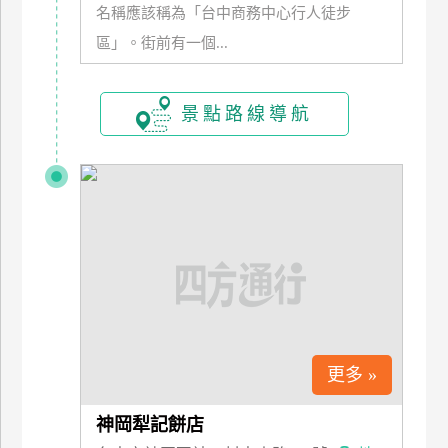
名稱應該稱為「台中商務中心行人徒步
上
區」。街前有一個...
客
服
景點路線導航
紅
利
查
詢
訂
房
Q&A
更多 »
國
旅
神岡犁記餅店
卡