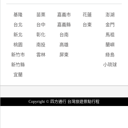
基隆
苗栗
嘉義市
花蓮
澎湖
台北
台中
嘉義縣
台東
金門
新北
彰化
台南
馬祖
桃園
南投
高雄
蘭嶼
新竹市
雲林
屏東
綠島
新竹縣
小琉球
宜蘭
Copyright © 四方通行 台灣旅遊景點行程