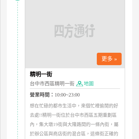
管
理
會
員
帳
戶
更多 »
精明一街
客
台中市西區精明一街
地圖
服
聯
營業時間：
10:00~23:00
絡
想在忙碌的都市生活中，來個忙裡偷閒的好
單
去處!!精明一街位於台中市西區五期重劃區
內，集大墩19街與大隆路間的一條內街，屬
Line
於辦公區與商店街的混合區，這條街正確的
線