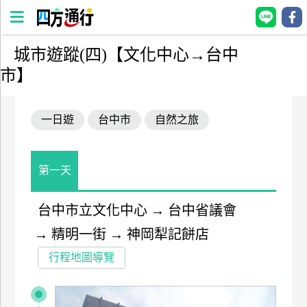
城市遊蹤(四)【文化中心→台中
四
市】
方
通
行
一日遊
台中市
自然之旅
訂
房
第一天
台
台中市立文化中心
→
台中省議會
灣
訂
→
精明一街
→
神岡犁記餅店
房
行程地圖導覽
直接跟飯店訂房
HOT