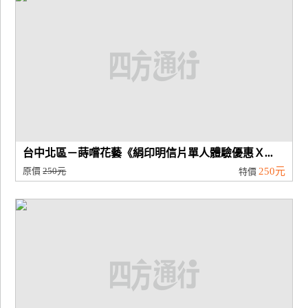
台中北區－蒔嚐花藝《絹印明信片單人體驗優惠Ｘ...
原價
250元
250元
特價