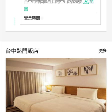
台中市神岡區社口村中山路520號
地
訂
圖
房
營業時間：
請
款
收
據
台中熱門飯店
更多
合
作
提
案
飯
店
合
作