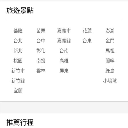
旅遊景點
基隆
苗栗
嘉義市
花蓮
澎湖
台北
台中
嘉義縣
台東
金門
新北
彰化
台南
馬祖
桃園
南投
高雄
蘭嶼
新竹市
雲林
屏東
綠島
新竹縣
小琉球
宜蘭
推薦行程