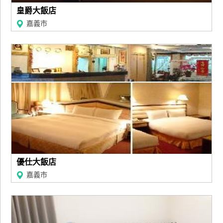
訂
皇爵大飯店
房
嘉義市
請
款
收
據
合
作
提
案
優仕大飯店
飯
嘉義市
店
合
作