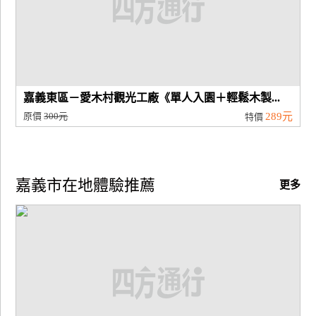
嘉義東區－愛木村觀光工廠《單人入園＋輕鬆木製...
原價
300元
289元
特價
嘉義市在地體驗推薦
更多