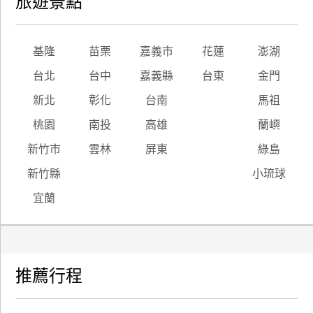
旅遊景點
基隆
苗栗
嘉義市
花蓮
澎湖
台北
台中
嘉義縣
台東
金門
新北
彰化
台南
馬祖
桃園
南投
高雄
蘭嶼
新竹市
雲林
屏東
綠島
新竹縣
小琉球
宜蘭
推薦行程