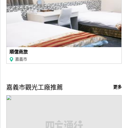
廠
商
合
作
旅
順億商旅
伴
嘉義市
計
劃
嘉義市觀光工廠推薦
更多
商
品
宣
傳