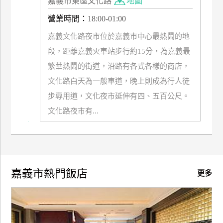
嘉義市東區文化路
地圖
管
營業時間：
18:00-01:00
理
嘉義文化路夜市位於嘉義市中心最熱鬧的地
段，距離嘉義火車站步行約15分，為嘉義最
會
繁華熱鬧的街道，沿路有各式各樣的商店，
員
帳
文化路白天為一般車道，晚上則成為行人徒
戶
步專用道，文化夜市延伸有四、五百公尺。
文化路夜市有...
客
服
聯
絡
嘉義市熱門飯店
更多
單
Line
線