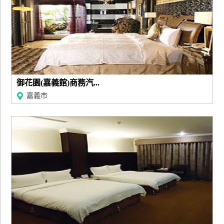
上
客
服
紅
利
御花園(嘉義館)商務汽...
查
嘉義市
詢
訂
房
Q&A
國
旅
卡