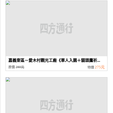
嘉義東區－愛木村觀光工廠《單人入園＋貓頭鷹祈...
原價
280元
275元
特價