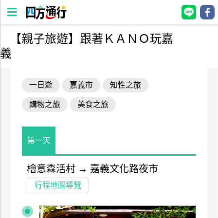
【親子旅遊】跟著ＫＡＮＯ玩嘉
四
義
方
通
行
一日遊
嘉義市
知性之旅
訂
購物之旅
美食之旅
房
台
第一天
灣
訂
檜意森活村
→
嘉義文化路夜市
房
行程地圖導覽
直接跟飯店訂房
HOT