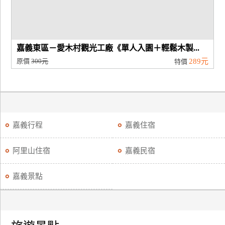
嘉義東區－愛木村觀光工廠《單人入園＋輕鬆木製...
原價
300元
289元
特價
嘉義行程
嘉義住宿
阿里山住宿
嘉義民宿
嘉義景點