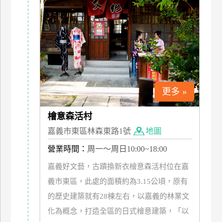
特
色
民
宿
全
更多 »
球
租
檜意森活村
車
嘉義市東區林森東路1號
地圖
營業時間：
周一～周日10:00~18:00
網
紅
嘉義好文藝，古蹟換新衣檜意森活村位在嘉
帶
義市東區，此處的面積約為3.15公頃，原有
你
的歷史建築就有28棟左右，以嘉義的林業文
玩
化為概念，打造全區的日式檜意建築，「以