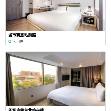
廠
商
合
作
城市商旅站前館
大同區
旅
伴
計
劃
商
品
宣
傳
雀客旅館台北站前館...