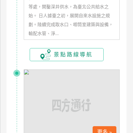
玩
等處，開鑿深井供水，為臺北公共給水之
樂
始。 日人據臺之初，展開自來水設施之規
地
劃。陸續完成取水口、唧筒室建築與設備，
圖
輸配水管、淨...
顧
客
服
景點路線導航
務
顧
客
滿
意
度
訂
更多 »
單