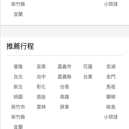
新竹縣
小琉球
宜蘭
推薦行程
基隆
苗栗
嘉義市
花蓮
澎湖
台北
台中
嘉義縣
台東
金門
新北
彰化
台南
馬祖
桃園
南投
高雄
蘭嶼
新竹市
雲林
屏東
綠島
新竹縣
小琉球
宜蘭