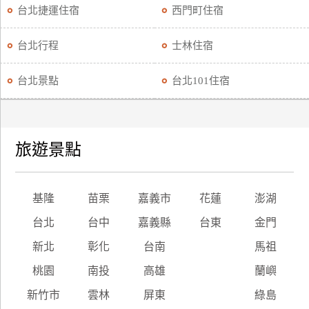
台北捷運住宿
西門町住宿
台北行程
士林住宿
台北景點
台北101住宿
旅遊景點
基隆
苗栗
嘉義市
花蓮
澎湖
台北
台中
嘉義縣
台東
金門
新北
彰化
台南
馬祖
桃園
南投
高雄
蘭嶼
新竹市
雲林
屏東
綠島