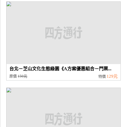
台北－芝山文化生態綠園《A方案優惠組合－門票...
原價
150元
129元
特價