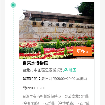
特
色
民
宿
全
球
租
更多 »
車
自來水博物館
台北市中正區思源街1號
地圖
網
紅
營業時間：
夏日時間09:00~20:00 其他時
帶
間09:00~18:00
你
玩
台灣早在清朝劉銘傳時期，即於臺北北門街
(今衡陽路）、石坊街（今博愛路）、西門街