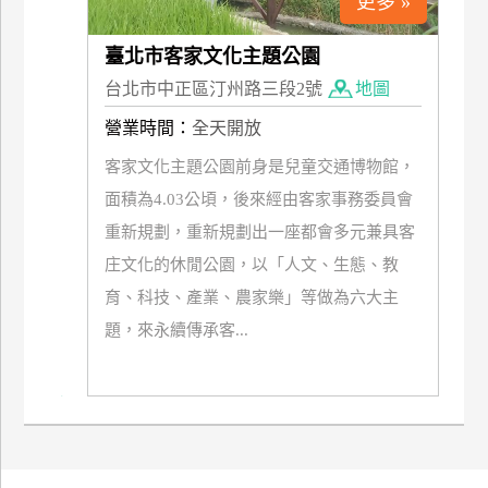
更多 »
上
客
臺北市客家文化主題公園
服
台北市中正區汀州路三段2號
地圖
營業時間：
全天開放
紅
客家文化主題公園前身是兒童交通博物館，
利
面積為4.03公頃，後來經由客家事務委員會
查
詢
重新規劃，重新規劃出一座都會多元兼具客
庄文化的休閒公園，以「人文、生態、教
育、科技、產業、農家樂」等做為六大主
訂
房
題，來永續傳承客...
Q&A
國
旅
卡