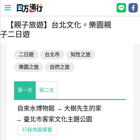
【親子旅遊】台北文化。樂園親
四
子二日遊
方
通
行
二日遊
台北市
知性之旅
訂
樂園之旅
自然之旅
房
台
第一天
第二天
灣
訂
自來水博物館
→
大樹先生的家
房
→
臺北市客家文化主題公園
直接跟飯店訂房
HOT
行程地圖導覽