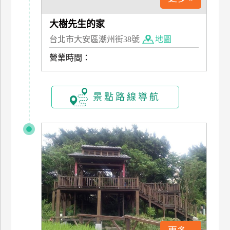
管
大樹先生的家
理
台北市大安區潮州街38號
地圖
營業時間：
會
員
帳
戶
景點路線導航
客
服
聯
絡
單
Line
線