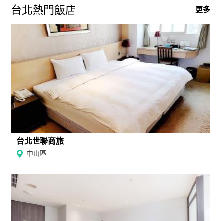
台北熱門飯店
訂
更多
房
請
款
收
據
合
作
提
案
台北世聯商旅
中山區
飯
店
合
作