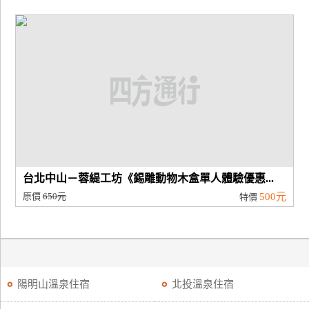
台北中山－蓉緹工坊《錫雕動物木盒單人體驗優惠...
原價
650元
500元
特價
陽明山溫泉住宿
北投溫泉住宿