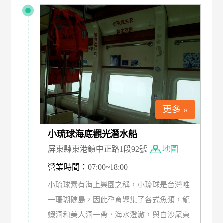
特
色
民
宿
全
球
租
更多 »
車
小琉球海底觀光潛水船
屏東縣東港鎮中正路1段92號
地圖
網
紅
營業時間：
07:00~18:00
帶
小琉球素有海上樂園之稱，小琉球是台灣唯
你
一珊瑚礁島，因此孕育聚集了各式魚類，龍
玩
蝦洞和美人洞一帶，海水澄澈，與白沙尾東