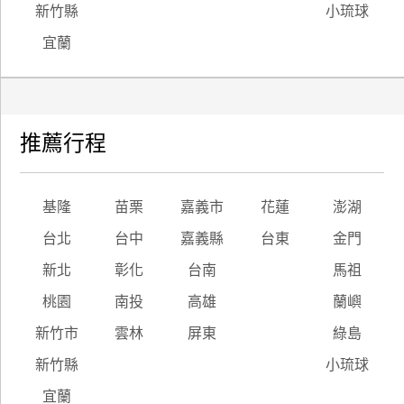
新竹縣
小琉球
宜蘭
推薦行程
基隆
苗栗
嘉義市
花蓮
澎湖
台北
台中
嘉義縣
台東
金門
新北
彰化
台南
馬祖
桃園
南投
高雄
蘭嶼
新竹市
雲林
屏東
綠島
新竹縣
小琉球
宜蘭