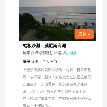
上
客
服
紅
更多 »
利
查
蛤板沙灘。威尼斯海灘
詢
屏東縣琉球鄉肚仔坪路
地圖
營業時間：
全天開放
訂
蛤板沙灘屬於貝殼沙沙灘，約有一百公尺長
房
可，以浮潛、戲水，遊客也常在這裡撿拾貝
Q&A
殼和星砂，沙灘景色可媲美夏威夷之孔龍
灣......等，大自然鬼斧神工創造了島上奇
國
岩，讓遊客驚喜之餘，亦飽嚐一場天然藝術
旅
饗宴。小琉球的...
卡