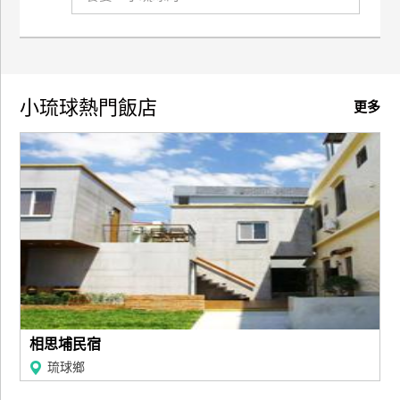
訂
房
請
小琉球熱門飯店
更多
款
收
據
合
作
提
案
飯
店
相思埔民宿
合
琉球鄉
作