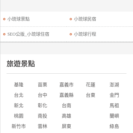
小琉球景點
小琉球民宿
SEO公版_小琉球住宿
小琉球行程
旅遊景點
基隆
苗栗
嘉義市
花蓮
澎湖
台北
台中
嘉義縣
台東
金門
新北
彰化
台南
馬祖
桃園
南投
高雄
蘭嶼
新竹市
雲林
屏東
綠島