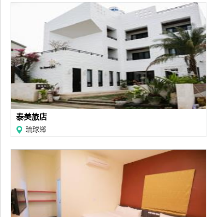
廠
商
合
作
旅
伴
計
泰美旅店
劃
琉球鄉
商
品
宣
傳