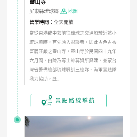
靈山寺
管
屏東縣琉球鄉
地圖
理
營業時間：
全天開放
當從東港或中芸前往琉球之交通船駛近該小
會
琉球嶼時，首先映入眼簾者，即此古色古香
員
帳
富麗莊嚴之靈山寺，靈山寺於民國四十九年
戶
六月間，由陳乃等士紳募資所興建，並蒙台
灣省警備總部琉球職訓三總隊、海軍實踐隊
客
鼎力協助，歷...
服
聯
景點路線導航
絡
單
Line
線