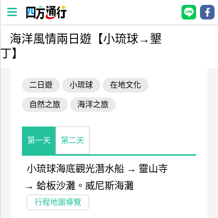
海洋風情兩日遊【小琉球→墾
四
丁】
方
通
行
二日遊
小琉球
在地文化
訂
自然之旅
海洋之旅
房
台
第一天
第二天
灣
訂
小琉球海底觀光潛水船
→
靈山寺
房
→
蛤板沙灘。威尼斯海灘
直接跟飯店訂房
HOT
行程地圖導覽