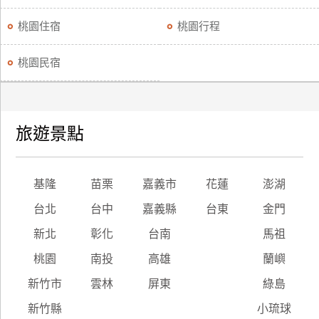
桃園住宿
桃園行程
桃園民宿
旅遊景點
基隆
苗栗
嘉義市
花蓮
澎湖
台北
台中
嘉義縣
台東
金門
新北
彰化
台南
馬祖
桃園
南投
高雄
蘭嶼
新竹市
雲林
屏東
綠島
新竹縣
小琉球