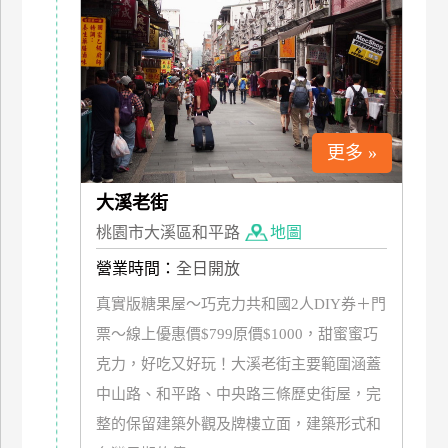
特
色
民
宿
更多 »
全
球
大溪老街
租
桃園市大溪區和平路
地圖
車
營業時間：
全日開放
真實版糖果屋～巧克力共和國2人DIY券＋門
網
紅
票～線上優惠價$799原價$1000，甜蜜蜜巧
帶
克力，好吃又好玩！大溪老街主要範圍涵蓋
你
中山路、和平路、中央路三條歷史街屋，完
玩
整的保留建築外觀及牌樓立面，建築形式和