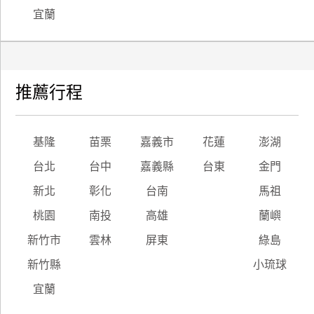
宜蘭
推薦行程
基隆
苗栗
嘉義市
花蓮
澎湖
台北
台中
嘉義縣
台東
金門
新北
彰化
台南
馬祖
桃園
南投
高雄
蘭嶼
新竹市
雲林
屏東
綠島
新竹縣
小琉球
宜蘭