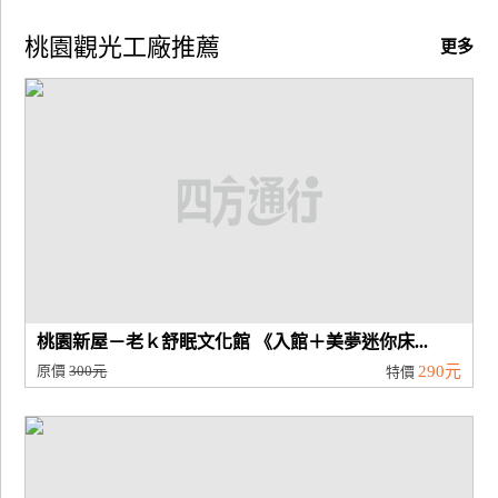
桃園觀光工廠推薦
更多
桃園新屋－老ｋ舒眠文化館 《入館＋美夢迷你床...
原價
300元
290元
特價