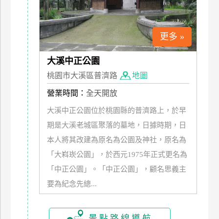
上
客
服
更多 »
大溪中正公園
紅
桃園市大溪區普濟路
地圖
利
查
營業時間：
全天開放
詢
大溪中正公園位於桃園縣的普濟路上，於早
期是大溪老城區聚落的墓地，日據時期，日
訂
本人將其改建為原名為公園及神社，原名為
房
「大嵙崁公園」，於西元1975年正式更名為
Q&A
「中正公園」。「中正公園」，顧名思義主
要為紀念先總...
國
旅
卡
景點路線導航