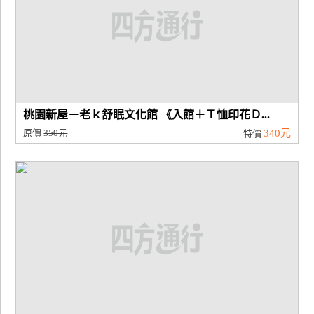
桃園新屋－老ｋ舒眠文化館 《入館＋Ｔ恤印花Ｄ...
原價
350元
340元
特價