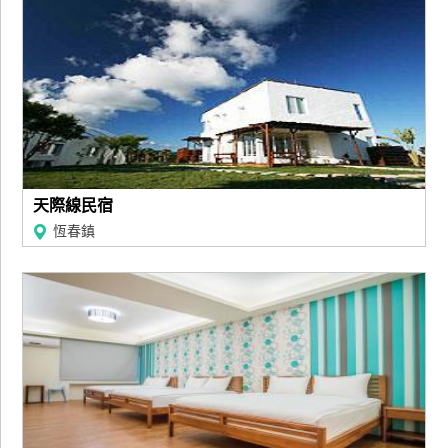
天際線民宿
恆春鎮