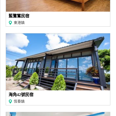
藍鷺鷥民宿
東港鎮
海角42號民宿
恆春鎮