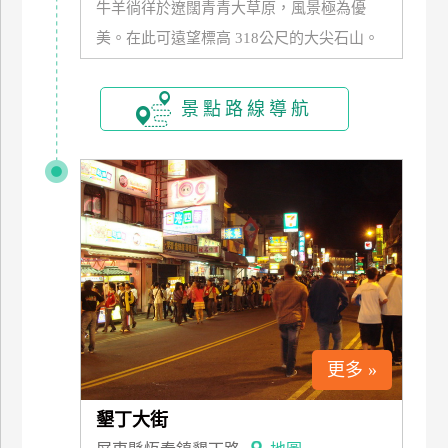
牛羊徜徉於遼闊青青大草原，風景極為優
訂
美。在此可遠望標高 318公尺的大尖石山。
房
景點路線導航
請
款
收
據
合
作
提
案
飯
更多 »
店
合
墾丁大街
作