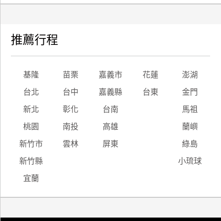
推薦行程
基隆
苗栗
嘉義市
花蓮
澎湖
台北
台中
嘉義縣
台東
金門
新北
彰化
台南
馬祖
桃園
南投
高雄
蘭嶼
新竹市
雲林
屏東
綠島
新竹縣
小琉球
宜蘭