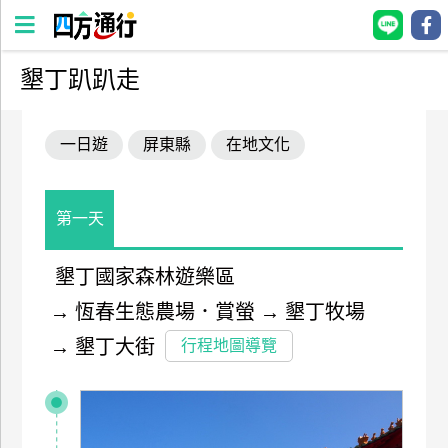
墾丁趴趴走
四
方
一日遊
屏東縣
在地文化
通
行
訂
房
第一天
墾丁國家森林遊樂區
台
→
恆春生態農場．賞螢
→
墾丁牧場
灣
訂
→
墾丁大街
行程地圖導覽
房
直接跟飯店訂房
HOT