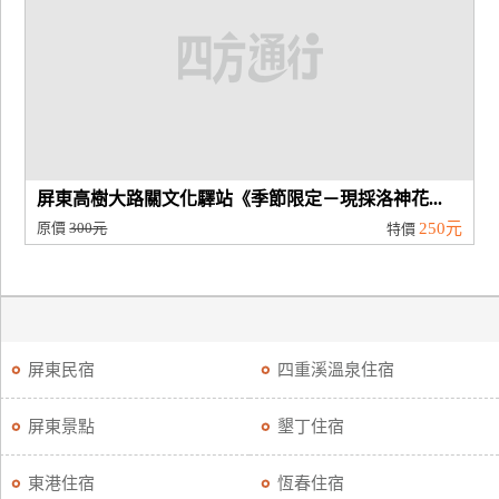
屏東高樹大路關文化驛站《季節限定－現採洛神花...
原價
300元
250元
特價
屏東民宿
四重溪溫泉住宿
屏東景點
墾丁住宿
東港住宿
恆春住宿