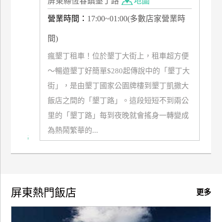
屏東縣恆春鎮墾丁路
地圖
營業時間：
17:00~01:00(多數店家營業時
廠
商
間)
合
作
瘋墾丁租車！位於墾丁大街上，租車超方便
～暢遊墾丁好簡單$280起傳說中的「墾丁大
街」，是由墾丁國家公園牌樓到墾丁凱撒大
旅
飯店之間的「墾丁路」。這段短短不到兩公
伴
計
里的「墾丁路」每到夜晚就會搖身一轉變成
劃
為熱鬧繁華的...
商
品
宣
屏東熱門飯店
更多
傳