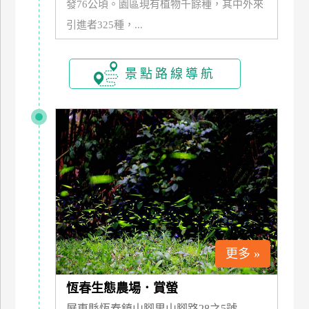
發76公頃。園區現有植物千餘種，其中外來
玩
引進者325種，...
樂
地
圖
景點路線導航
顧
客
服
務
顧
客
滿
意
度
更多 »
恆春生態農場．賞螢
訂
單
屏東縣恆春鎮山腳里山腳路28之5號