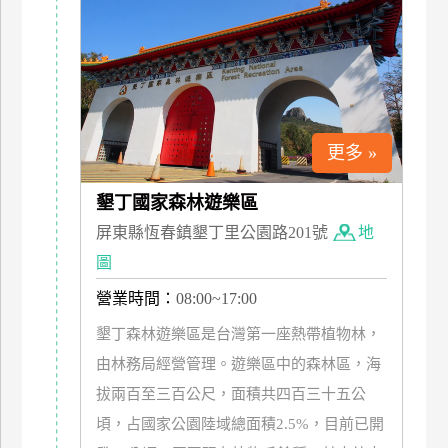
特
色
民
宿
更多 »
全
球
墾丁國家森林遊樂區
租
屏東縣恆春鎮墾丁里公園路201號
地
車
圖
營業時間：
08:00~17:00
網
紅
墾丁森林遊樂區是台灣第一座熱帶植物林，
帶
由林務局經營管理。遊樂區中的森林區，海
你
拔兩百至三百公尺，面積共四百三十五公
玩
頃，占國家公園陸域總面積2.5%，目前已開