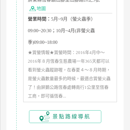
管
地圖
理
營業時間：
5月~9月（螢火蟲季）
09:00~20:30；10月~4月(非螢火蟲
會
員
季)09:00~18:00
帳
★賞螢情報★賞螢時間：2016年4月中～
戶
2016年８月恆春生態農場一年365天都可以
看到螢火蟲蹤跡喔，在春夏４～８月時期，
客
是螢火蟲數量最多的時候，最適合賞螢火蟲
服
了！由屏鵝公路恆春處轉南行1公里至恆春
聯
絡
工商，即可循恆春...
單
景點路線導航
Line
線