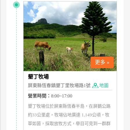
上
客
服
紅
利
查
詢
更多 »
墾丁牧場
訂
屏東縣恆春鎮墾丁里牧場路1號
地圖
房
Q&A
營業時間：
8:00~17:00
墾丁牧場位於屏東縣恆春半島，在屏鵝公路
國
約33公里處，牧場佔地廣達 1,149公頃，牧
旅
草如茵，採取放牧方式，舉目可見到一群群
卡