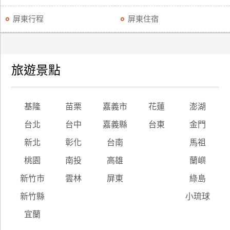
屏東行程
屏東住宿
旅遊景點
基隆
苗栗
嘉義市
花蓮
澎湖
台北
台中
嘉義縣
台東
金門
新北
彰化
台南
馬祖
桃園
南投
高雄
蘭嶼
新竹市
雲林
屏東
綠島
新竹縣
小琉球
宜蘭