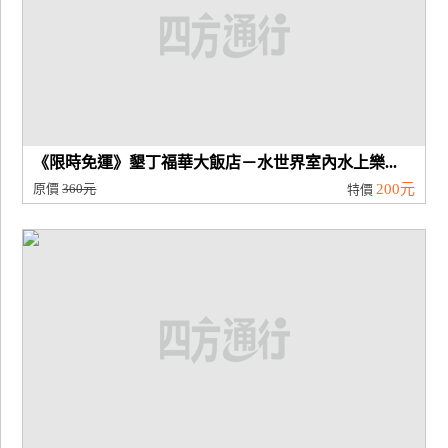
《限時免運》墾丁福華大飯店－水世界室內水上樂...
原價
360元
200元
特價