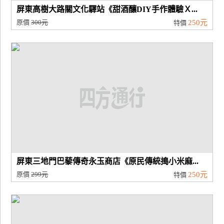
屏東高樹大路關文化驛站《甜酒釀DIY手作體驗Ｘ...
原價
300元
250元
特價
屏東三地門巴藜傳奇永玉商店《原民傳統搗小米麻...
原價
299元
250元
特價