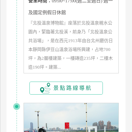
營業時間：
09:00~17:00(週二至週日) 週一
管
及國定例假日休館
理
『北投溫泉博物館』座落於北投溫泉親水公
園內，緊臨著北投溪，前身乃「北投溫泉公
會
共浴場」，是在西元1913年由台北州廳仿日
員
帳
本靜岡縣伊豆山溫泉浴場所興建，占地700
戶
坪，為2層樓建築，一樓磚造235坪，二樓木
造190坪。建築...
客
服
景點路線導航
聯
絡
單
Line
線