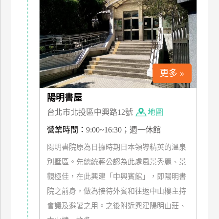
特
色
民
宿
更多 »
全
球
陽明書屋
租
台北市北投區中興路12號
地圖
車
營業時間：
9:00~16:30；週一休館
陽明書院原為日據時期日本領導精英的溫泉
網
紅
別墅區。先總統蔣公認為此處風景秀麗、景
帶
觀極佳，在此興建「中興賓館」，即陽明書
你
院之前身，做為接待外賓和往返中山樓主持
玩
會議及避暑之用。之後附近興建陽明山莊、