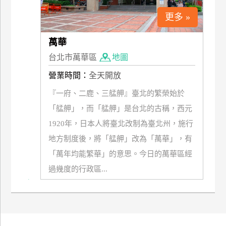
更多 »
萬華
台北市萬華區
地圖
營業時間：
全天開放
『一府、二鹿、三艋舺』臺北的繁榮始於
「艋舺」，而「艋舺」是台北的古稱，西元
1920年，日本人將臺北改制為臺北州，施行
地方制度後，將「艋舺」改為「萬華」，有
「萬年均能繁華」的意思。今日的萬華區經
過幾度的行政區...