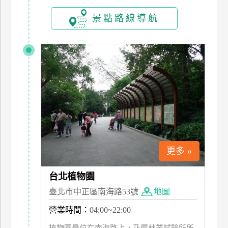
訂
景點路線導航
房
請
款
收
據
合
作
提
案
更多 »
台北植物園
飯
店
臺北市中正區南海路53號
地圖
合
營業時間：
04:00~22:00
作