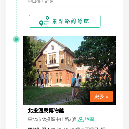
中山樓，許多...
玩
樂
地
景點路線導航
圖
顧
客
服
務
顧
客
滿
意
更多 »
度
北投溫泉博物館
臺北市北投區中山路2號
地圖
訂
單