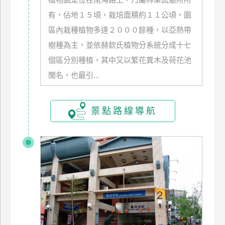
植物園是位在南海路上，乃屬林業試驗所所
有，佔地１５頃，栽培面積約１１公頃，園
廠
區內栽種植物多達２０００餘種，以亞熱帶
商
合
樹種為主，並依赫欽氏植物分系統分成十七
作
個區分別種植，其中又以繁花異木及荷花池
聞名，也最引...
旅
伴
景點路線導航
計
劃
商
品
宣
傳