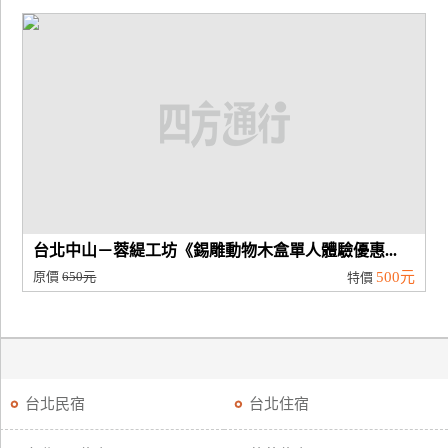
台北中山－蓉緹工坊《錫雕動物木盒單人體驗優惠...
原價
650元
500元
特價
台北民宿
台北住宿