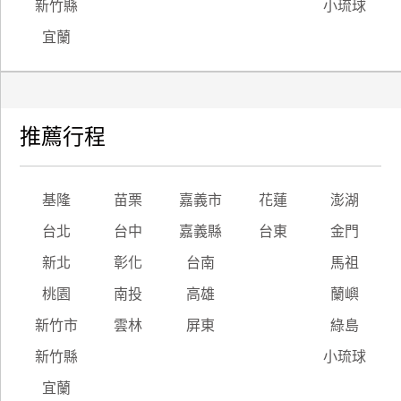
新竹縣
小琉球
宜蘭
推薦行程
基隆
苗栗
嘉義市
花蓮
澎湖
台北
台中
嘉義縣
台東
金門
新北
彰化
台南
馬祖
桃園
南投
高雄
蘭嶼
新竹市
雲林
屏東
綠島
新竹縣
小琉球
宜蘭