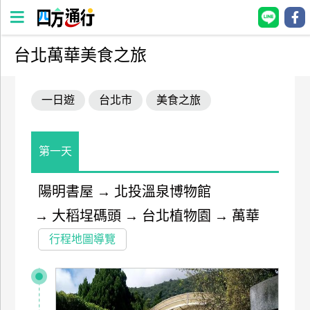
台北萬華美食之旅
四
方
一日遊
台北市
美食之旅
通
行
訂
房
第一天
陽明書屋
→
北投溫泉博物館
台
→
大稻埕碼頭
→
台北植物園
→
萬華
灣
訂
行程地圖導覽
房
直接跟飯店訂房
HOT