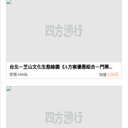
台北－芝山文化生態綠園《A方案優惠組合－門票...
原價
150元
129元
特價