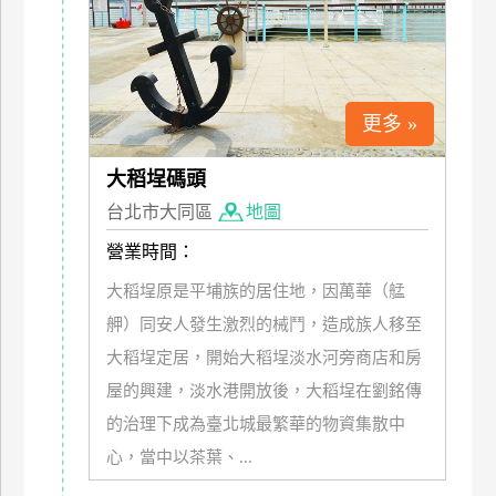
上
客
服
更多 »
紅
大稻埕碼頭
利
查
台北市大同區
地圖
詢
營業時間：
大稻埕原是平埔族的居住地，因萬華（艋
訂
舺）同安人發生激烈的械鬥，造成族人移至
房
大稻埕定居，開始大稻埕淡水河旁商店和房
Q&A
屋的興建，淡水港開放後，大稻埕在劉銘傳
的治理下成為臺北城最繁華的物資集散中
國
心，當中以茶葉、...
旅
卡