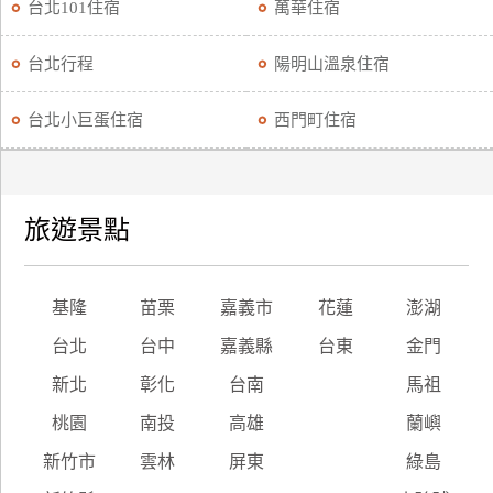
台北101住宿
萬華住宿
台北行程
陽明山溫泉住宿
台北小巨蛋住宿
西門町住宿
旅遊景點
基隆
苗栗
嘉義市
花蓮
澎湖
台北
台中
嘉義縣
台東
金門
新北
彰化
台南
馬祖
桃園
南投
高雄
蘭嶼
新竹市
雲林
屏東
綠島