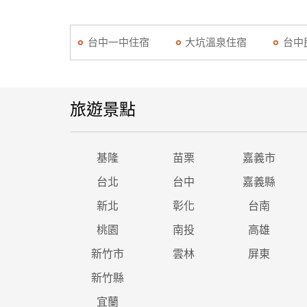
台中一中住宿
大坑溫泉住宿
台中
旅遊景點
基隆
苗栗
嘉義市
台北
台中
嘉義縣
新北
彰化
台南
桃園
南投
高雄
新竹市
雲林
屏東
新竹縣
宜蘭