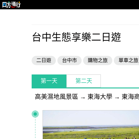
台中生態享樂二日遊
二日遊
台中市
購物之旅
單車之旅
第一天
第二天
高美濕地風景區
→
東海大學
→
東海