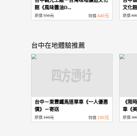
台中觀光工廠－台灣味噌釀造文化
台中
館《風味醬油D...
文化館
原價
550元
440元
原價
60
特價
台中在地體驗推薦
台中－東豐鐵馬道單車《一人優惠
《限
價》－寄送
車《美
原價
160元
100元
原價
30
特價