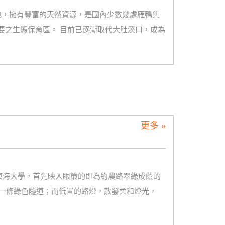
濕地，擁有豐富的天然資源，是國內少數幾處雁鴨集
重要之生態保育區。 目前已逐漸取代大肚溪口，成為
更多 »
東海大學，首先映入眼簾的即為約農路翠綠成蔭的
一條綠色隧道；而低置的路燈，散發柔和燈光，