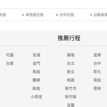
民宿
草悟道住宿
台中住宿
谷關溫
推薦行程
花蓮
澎湖
基隆
苗栗
台東
金門
台北
台中
馬祖
新北
彰化
蘭嶼
桃園
南投
綠島
新竹市
雲林
小琉球
新竹縣
宜蘭