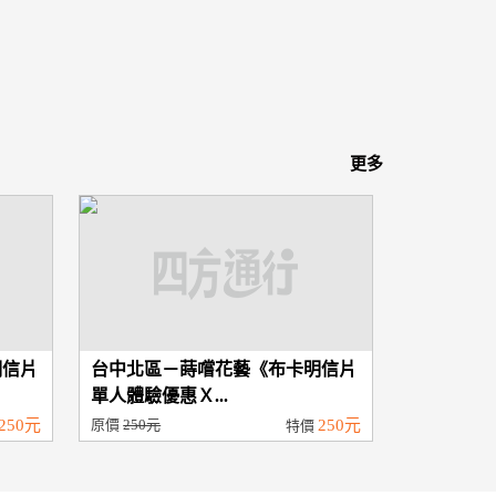
更多
明信片
台中北區－蒔嚐花藝《布卡明信片
單人體驗優惠Ｘ...
250元
原價
250元
250元
特價