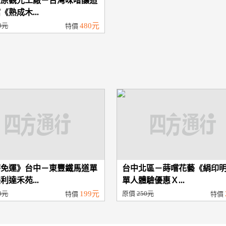
豐原觀光工廠－台灣味噌釀造
《熟成木...
0元
480元
特價
時免運》台中－東豐鐵馬道單
台中北區－蒔嚐花藝《絹印
利達禾苑...
單人體驗優惠Ｘ...
0元
199元
原價
250元
特價
特價