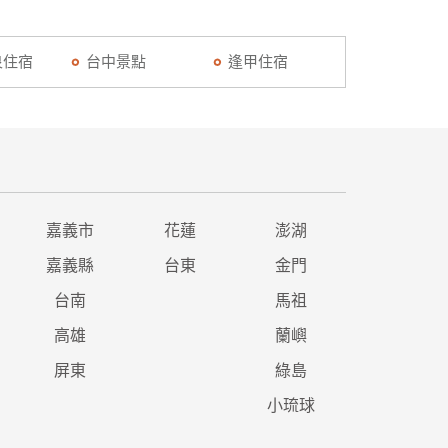
泉住宿
台中景點
逢甲住宿
嘉義市
花蓮
澎湖
嘉義縣
台東
金門
台南
馬祖
高雄
蘭嶼
屏東
綠島
小琉球