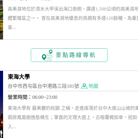
高美濕地位於清水大甲溪出海口南側，廣達1,500公頃的高美
體繁殖區之一。 曾在高美濕地棲息的鳥類有多達120餘種，為
喜...
景點路線導航
東海大學
台中市西屯區台中港路三段181號
地圖
營業時間：
06:00~23:00
東海大學有 最美麗的校園 之稱。走進座落於台中大度山山坡的
兩排鳳凰樹逸態橫生；筆直的文理大道上，古榕覆概如傘，宛如
入...