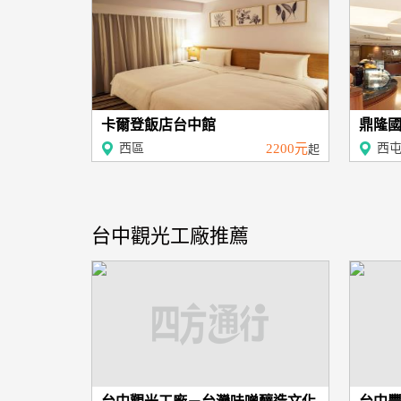
卡爾登飯店台中館
鼎隆國際
西區
2200元
西
起
台中觀光工廠推薦